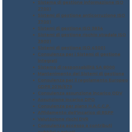
Sistema di gestione informazione ISO
27001
Sistemi di gestione anticorruzione ISO
37001
Sistemi di gestione ISO 3834
Sistemi di gestione rischio stradale ISO
39001
Sistemi di gestione ISO 45001
Consulenza per i Sistemi di gestione
integrati
Sistema di responsabilità SA 8000
Mantenimento dei Sistemi di gestione
Consulenza per il regolamento Europeo
GDPR 2016/679
Consulenza assunzione incarico ODV
Assunzione incarico DPO
Consulenza per piano H.A.C.C.P.
Affidamento dell’incarico di RSPP
Valutazione rischi DVR
Consulenza accesso a contributi