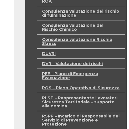
ROA
Consulenza valutazione del rischio
di fulminazione
Consulenza valutazione del
Rischio Chimico
Consulenza valutazione Rischio
Stress
DUVRI
DVR – Valutazione dei rischi
PEE – Piano di Emergenza
Evacuazione
POS – Piano Operativo di Sicurezza
RLST – Rappresentante Lavoratori
Sicurezza Territoriale – supporto
alla nomina
RSPP – Incarico di Responsabile del
Servizio di Prevenzione e
Protezione