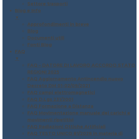
Settore trasporti
Blog e Info
▼
Approfondimenti in breve
Blog
Documenti utili
Fonti Blog
FAQ
▼
FAQ – DATORE DI LAVORO ACCORDO STATO
REGIONI 2025
FAQ Aggiornamento Antincendio nuovo
Decreto DM 01-02/09/2021
FAQ campi elettromagnetici
FAQ D.Lgs 231/2001
FAQ Formazione a Distanza
FAQ Movimentazione manuale dei carichi e
movimenti ripetitivi
FAQ Radiazioni Ottiche Artificiali
FAQ TESTO UNICO 81/2028 in materia di