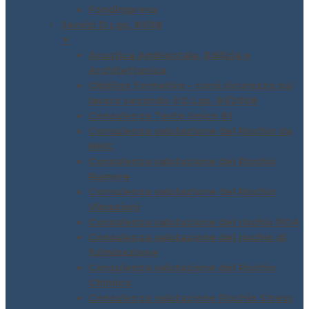
Fondimpresa
Servizi D.Lgs. 81/08
▼
Acustica Ambientale, Edilizia e
Architettonica
Obbligo formativo – corsi sicurezza sul
lavoro secondo il D.Lgs. 81/2008
Consulenza Testo Unico 81
Consulenza valutazione del Rischio da
MMC
Consulenza valutazione del Rischio
Rumore
Consulenza valutazione del Rischio
Vibrazioni
Consulenza valutazione del rischio ROA
Consulenza valutazione del rischio di
fulminazione
Consulenza valutazione del Rischio
Chimico
Consulenza valutazione Rischio Stress