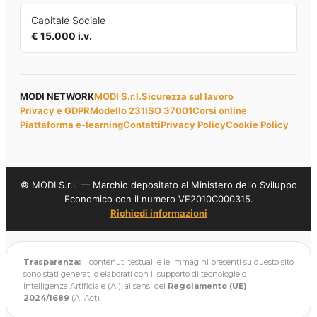
Capitale Sociale
€ 15.000 i.v.
MODI NETWORK
MODI S.r.l.
Sicurezza sul lavoro
Privacy e GDPR
Modello 231
ISO 37001
Corsi online
Piattaforma e-learning
Contatti
Privacy Policy
Cookie Policy
© MODI S.r.l. — Marchio depositato al Ministero dello Sviluppo
Economico con il numero VE2010C000315.
Richiedi informazioni
Trasparenza:
I contenuti testuali e le immagini presenti su questo sito
sono stati generati o elaborati con il supporto di tecnologie di
Intelligenza Artificiale (AI), ai sensi del
Regolamento (UE)
2024/1689
(AI Act).