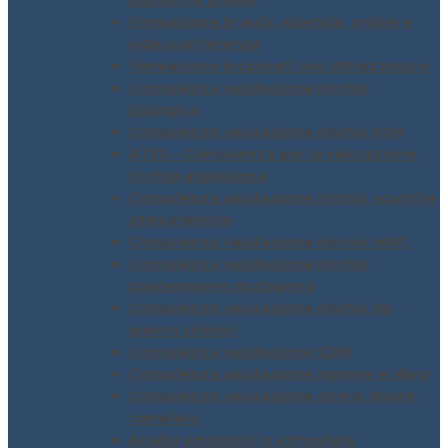
pubblici e privati
Formazione in aula, azienda, online e
videoconferenza
Formazione incaricati uso attrezzature
Consulenza valutazione rischio
biologico
Consulenza valutazione rischio ROA
ATEX – Consulenza per la valutazione
rischio esplosione
Consulenza valutazione rischio scariche
atmosferiche
Consulenza valutazione rischio MMC
Consulenza valutazione rischio
cancerogeno mutageno
Consulenza valutazione rischio da
agenti chimici
Consulenza valutazione CEM
Consulenza valutazione rumore e vibro
Consulenza valutazione stress lavoro
correlato
Analisi emissioni in atmosfera