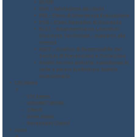
DUVRI
DVR – Valutazione dei rischi
PEE – Piano di Emergenza Evacuazione
POS – Piano Operativo di Sicurezza
RLST – Rappresentante Lavoratori
Sicurezza Territoriale – supporto alla
nomina
RSPP – Incarico di Responsabile del
Servizio di Prevenzione e Protezione
Analisi tecnica gratuita: sopralluogo in
sede e parere preliminare tramite
Questionario
Chi Siamo
▼
Chi Siamo
MODINETWORK
Clienti
Dove siamo
Recensioni Clienti
Corsi
▼