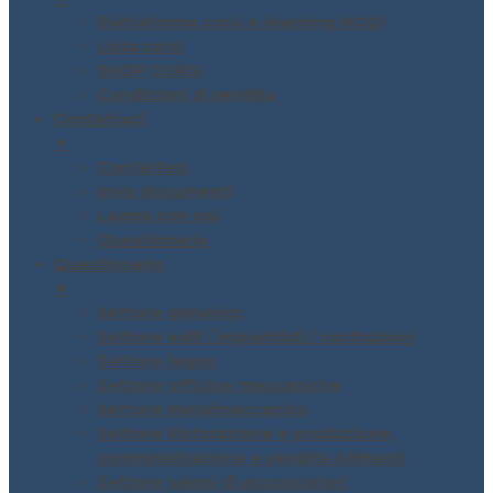
Piattaforma corsi e-learning MODI
Lista corsi
SHOP CORSI
Condizioni di vendita
Contattaci
▼
Contattaci
Invio documenti
Lavora con noi
Questionario
Questionario
▼
Settore generico
Settore edili / impiantisti / costruzioni
Settore legno
Settore officine meccaniche
Settore metalmeccanico
Settore Ristorazione e produzione,
somministrazione e vendita Alimenti
Settore saloni di acconciatori