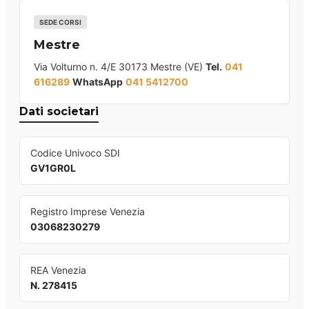
SEDE CORSI
Mestre
Via Volturno n. 4/E 30173 Mestre (VE)
Tel.
041
616289
WhatsApp
041 5412700
Dati societari
Codice Univoco SDI
GV1GR0L
Registro Imprese Venezia
03068230279
REA Venezia
N. 278415