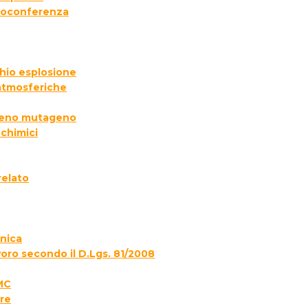
deoconferenza
chio esplosione
 atmosferiche
ogeno mutageno
 chimici
relato
onica
voro secondo il D.Lgs. 81/2008
MC
re