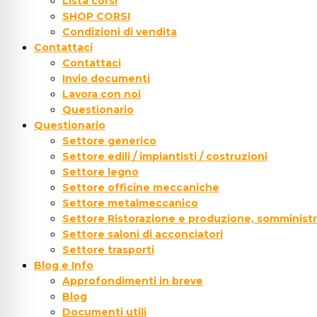
Lista corsi
SHOP CORSI
Condizioni di vendita
Contattaci
Contattaci
Invio documenti
Lavora con noi
Questionario
Questionario
Settore generico
Settore edili / impiantisti / costruzioni
Settore legno
Settore officine meccaniche
Settore metalmeccanico
Settore Ristorazione e produzione, somministr
Settore saloni di acconciatori
Settore trasporti
Blog e Info
Approfondimenti in breve
Blog
Documenti utili