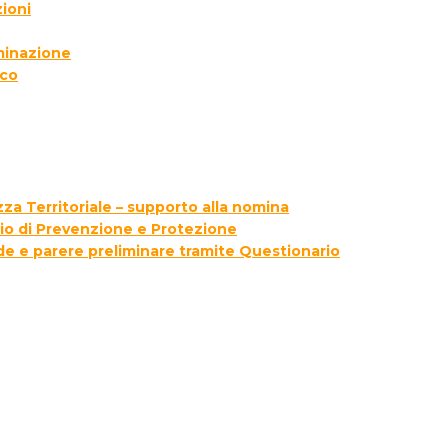
ioni
lminazione
ico
za Territoriale – supporto alla nomina
zio di Prevenzione e Protezione
ede e parere preliminare tramite Questionario