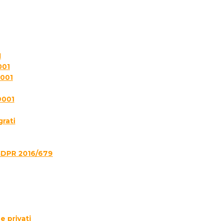
1
001
7001
9001
grati
GDPR 2016/679
e privati