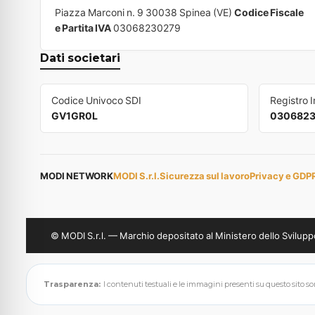
Piazza Marconi n. 9 30038 Spinea (VE)
Codice Fiscale
e Partita IVA
03068230279
Dati societari
Codice Univoco SDI
Registro 
GV1GR0L
030682
MODI NETWORK
MODI S.r.l.
Sicurezza sul lavoro
Privacy e GDP
© MODI S.r.l. — Marchio depositato al Ministero dello Svil
Trasparenza:
I contenuti testuali e le immagini presenti su questo sito sono