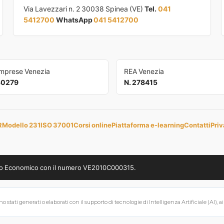
Via Lavezzari n. 2 30038 Spinea (VE)
Tel.
041
5412700
WhatsApp
041 5412700
Imprese Venezia
REA Venezia
30279
N. 278415
R
Modello 231
ISO 37001
Corsi online
Piattaforma e-learning
Contatti
Priv
uppo Economico con il numero VE2010C000315.
 stati generati o elaborati con il supporto di tecnologie di Intelligenza Artificiale (AI), a