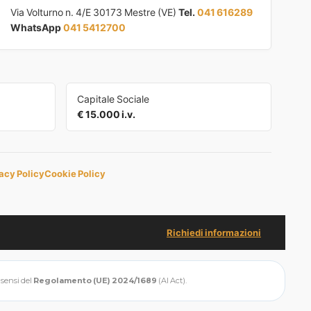
Via Volturno n. 4/E 30173 Mestre (VE)
Tel.
041 616289
WhatsApp
041 5412700
Capitale Sociale
€ 15.000 i.v.
acy Policy
Cookie Policy
Richiedi informazioni
i sensi del
Regolamento (UE) 2024/1689
(AI Act).