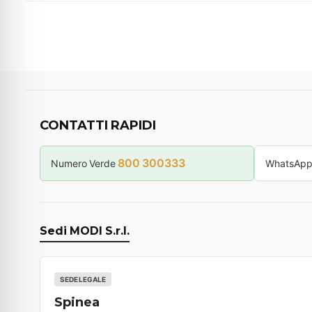
CONTATTI RAPIDI
800 300333
Numero Verde
WhatsAp
Sedi MODI S.r.l.
SEDE LEGALE
Spinea