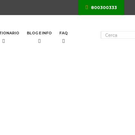
800300333
×
TIONARIO
BLOG E INFO
FAQ