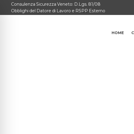
Consulenza Sicurezza Veneto: D.Lgs. 81/08
Home
Obblighi del Datore di Lavoro e RSPP Esterno
Consulenze per
HOME
C
Chi Siamo
Corsi
Contattaci
Questionario
Blog e Info
FAQ