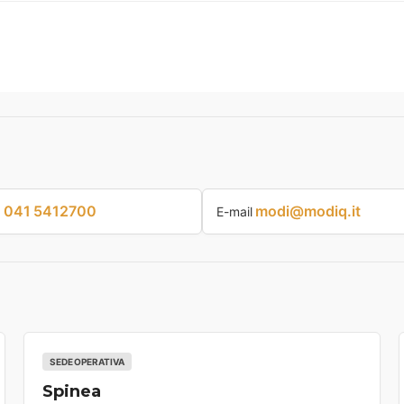
041 5412700
modi@modiq.it
p
E-mail
SEDE OPERATIVA
Spinea