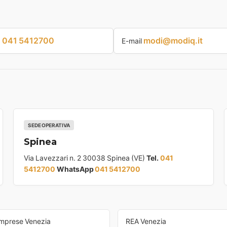
041 5412700
modi@modiq.it
p
E-mail
SEDE OPERATIVA
Spinea
Via Lavezzari n. 2 30038 Spinea (VE)
Tel.
041
5412700
WhatsApp
041 5412700
Imprese Venezia
REA Venezia