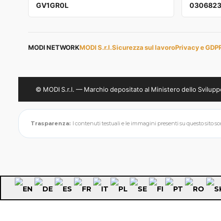
GV1GR0L
030682
MODI NETWORK
MODI S.r.l.
Sicurezza sul lavoro
Privacy e GDP
© MODI S.r.l. — Marchio depositato al Ministero dello Svil
Trasparenza:
I contenuti testuali e le immagini presenti su questo sito sono