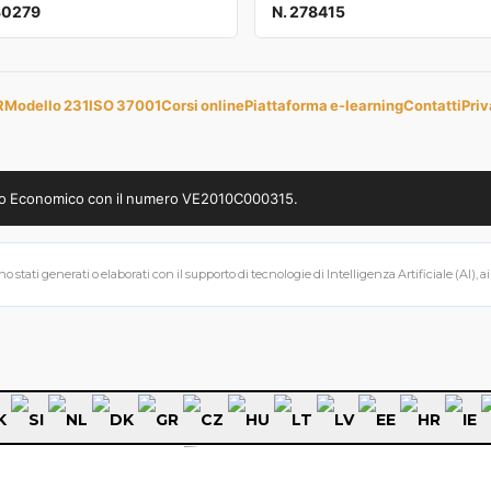
30279
N. 278415
R
Modello 231
ISO 37001
Corsi online
Piattaforma e-learning
Contatti
Priv
uppo Economico con il numero VE2010C000315.
 stati generati o elaborati con il supporto di tecnologie di Intelligenza Artificiale (AI), a