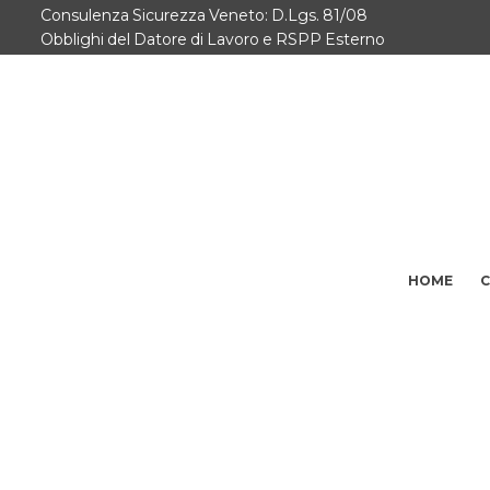
Consulenza Sicurezza Veneto: D.Lgs. 81/08
Home
Obblighi del Datore di Lavoro e RSPP Esterno
Consulenze per
Chi Siamo
Corsi
Contattaci
HOME
C
Questionario
Blog e Info
FAQ