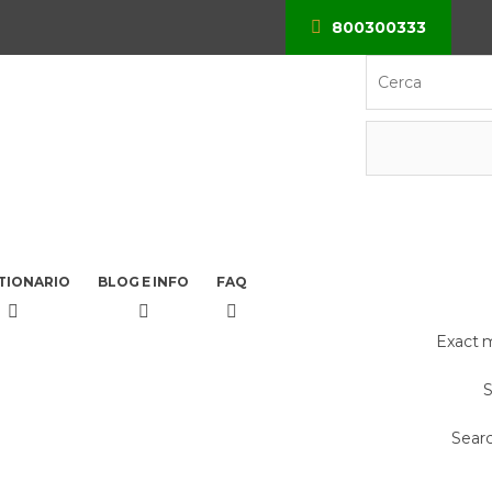
800300333
×
TIONARIO
BLOG E INFO
FAQ
Exact 
S
Searc