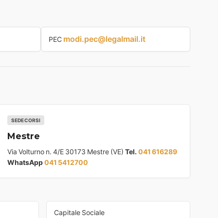
modi.pec@legalmail.it
PEC
SEDE CORSI
Mestre
Via Volturno n. 4/E 30173 Mestre (VE)
Tel.
041 616289
WhatsApp
041 5412700
Capitale Sociale