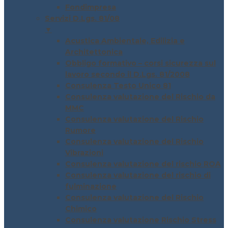
Fondimpresa
Servizi D.Lgs. 81/08
▼
Acustica Ambientale, Edilizia e
Architettonica
Obbligo formativo – corsi sicurezza sul
lavoro secondo il D.Lgs. 81/2008
Consulenza Testo Unico 81
Consulenza valutazione del Rischio da
MMC
Consulenza valutazione del Rischio
Rumore
Consulenza valutazione del Rischio
Vibrazioni
Consulenza valutazione del rischio ROA
Consulenza valutazione del rischio di
fulminazione
Consulenza valutazione del Rischio
Chimico
Consulenza valutazione Rischio Stress