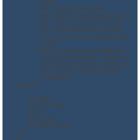
DUVRI
DVR – Valutazione dei rischi
PEE – Piano di Emergenza Evacuazione
POS – Piano Operativo di Sicurezza
RLST – Rappresentante Lavoratori
Sicurezza Territoriale – supporto alla
nomina
RSPP – Incarico di Responsabile del
Servizio di Prevenzione e Protezione
Analisi tecnica gratuita: sopralluogo in
sede e parere preliminare tramite
Questionario
Chi Siamo
▼
Chi Siamo
MODINETWORK
Clienti
Dove siamo
Recensioni Clienti
Corsi
▼