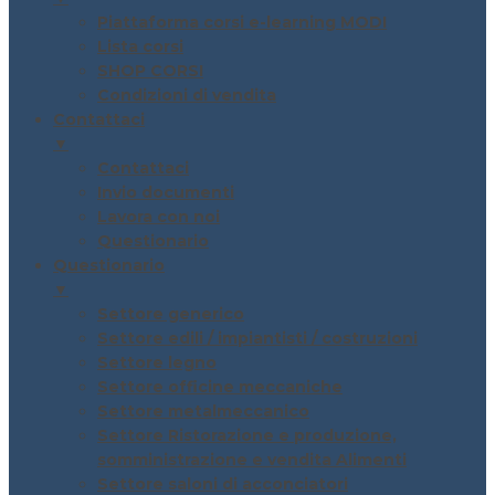
Piattaforma corsi e-learning MODI
Lista corsi
SHOP CORSI
Condizioni di vendita
Contattaci
▼
Contattaci
Invio documenti
Lavora con noi
Questionario
Questionario
▼
Settore generico
Settore edili / impiantisti / costruzioni
Settore legno
Settore officine meccaniche
Settore metalmeccanico
Settore Ristorazione e produzione,
somministrazione e vendita Alimenti
Settore saloni di acconciatori