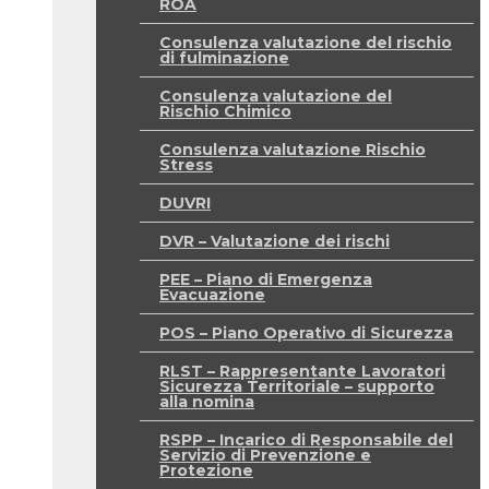
ROA
Consulenza valutazione del rischio
di fulminazione
Consulenza valutazione del
Rischio Chimico
Consulenza valutazione Rischio
Stress
DUVRI
DVR – Valutazione dei rischi
PEE – Piano di Emergenza
Evacuazione
POS – Piano Operativo di Sicurezza
RLST – Rappresentante Lavoratori
Sicurezza Territoriale – supporto
alla nomina
RSPP – Incarico di Responsabile del
Servizio di Prevenzione e
Protezione