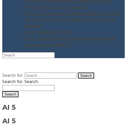
Salute e Sicurezza nei Luoghi di Lavoro
FAQ Stress Lavoro Correlato
FAQ SISTEMI DI GESTIONE AMBIENTALE UNI
EN ISO 14001 TUTTO QUELLO CHE C’È DA
SAPERE
FAQ UNI EN ISO 37001
FAQ – Valutazione Rischio incendio nuovo
Decreto DM 03/06/21
Search for:
Search for:
Search:
AI 5
AI 5