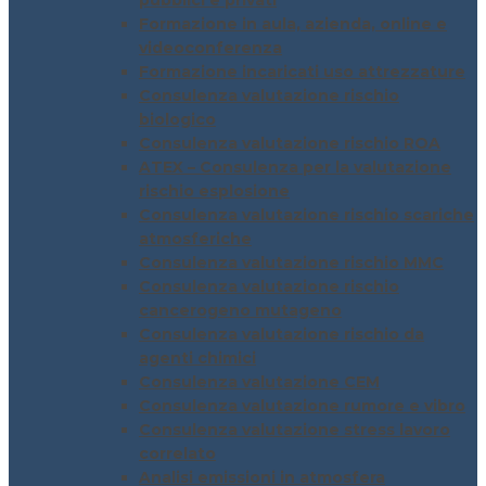
pubblici e privati
Formazione in aula, azienda, online e
videoconferenza
Formazione incaricati uso attrezzature
Consulenza valutazione rischio
biologico
Consulenza valutazione rischio ROA
ATEX – Consulenza per la valutazione
rischio esplosione
Consulenza valutazione rischio scariche
atmosferiche
Consulenza valutazione rischio MMC
Consulenza valutazione rischio
cancerogeno mutageno
Consulenza valutazione rischio da
agenti chimici
Consulenza valutazione CEM
Consulenza valutazione rumore e vibro
Consulenza valutazione stress lavoro
correlato
Analisi emissioni in atmosfera