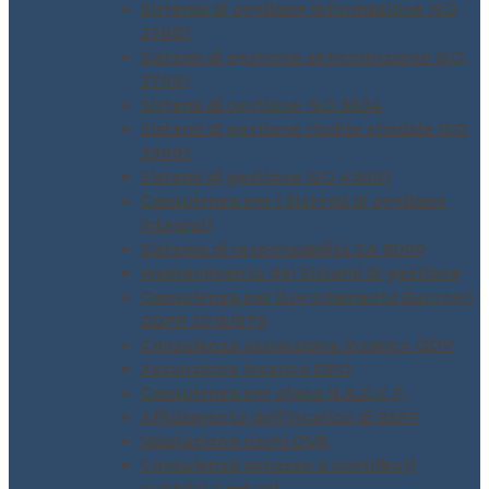
Sistema di gestione informazione ISO
27001
Sistemi di gestione anticorruzione ISO
37001
Sistemi di gestione ISO 3834
Sistemi di gestione rischio stradale ISO
39001
Sistemi di gestione ISO 45001
Consulenza per i Sistemi di gestione
integrati
Sistema di responsabilità SA 8000
Mantenimento dei Sistemi di gestione
Consulenza per il regolamento Europeo
GDPR 2016/679
Consulenza assunzione incarico ODV
Assunzione incarico DPO
Consulenza per piano H.A.C.C.P.
Affidamento dell’incarico di RSPP
Valutazione rischi DVR
Consulenza accesso a contributi