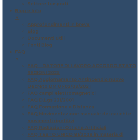
Settore trasporti
Blog e Info
▼
Approfondimenti in breve
Blog
Documenti utili
Fonti Blog
FAQ
▼
FAQ – DATORE DI LAVORO ACCORDO STATO
REGIONI 2025
FAQ Aggiornamento Antincendio nuovo
Decreto DM 01-02/09/2021
FAQ campi elettromagnetici
FAQ D.Lgs 231/2001
FAQ Formazione a Distanza
FAQ Movimentazione manuale dei carichi e
movimenti ripetitivi
FAQ Radiazioni Ottiche Artificiali
FAQ TESTO UNICO 81/2028 in materia di