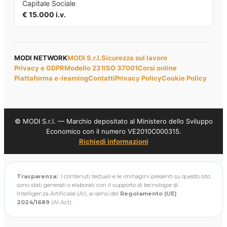
Capitale Sociale
€ 15.000 i.v.
MODI NETWORK
MODI S.r.l.
Sicurezza sul lavoro
Privacy e GDPR
Modello 231
ISO 37001
Corsi online
Piattaforma e-learning
Contatti
Privacy Policy
Cookie Policy
© MODI S.r.l. — Marchio depositato al Ministero dello Sviluppo
Economico con il numero VE2010C000315.
Richiedi informazioni
Trasparenza:
I contenuti testuali e le immagini presenti su questo sito
sono stati generati o elaborati con il supporto di tecnologie di
Intelligenza Artificiale (AI), ai sensi del
Regolamento (UE)
2024/1689
(AI Act).