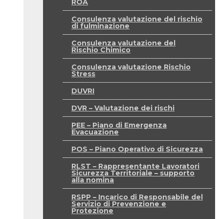
ROA
Consulenza valutazione del rischio
di fulminazione
Consulenza valutazione del
Rischio Chimico
Consulenza valutazione Rischio
Stress
DUVRI
DVR – Valutazione dei rischi
PEE – Piano di Emergenza
Evacuazione
POS – Piano Operativo di Sicurezza
RLST – Rappresentante Lavoratori
Sicurezza Territoriale – supporto
alla nomina
RSPP – Incarico di Responsabile del
Servizio di Prevenzione e
Protezione