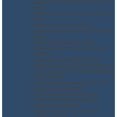
Sistema di gestione informazione ISO
27001
Sistemi di gestione anticorruzione ISO
37001
Sistemi di gestione ISO 3834
Sistemi di gestione rischio stradale ISO
39001
Sistemi di gestione ISO 45001
Consulenza per i Sistemi di gestione
integrati
Sistema di responsabilità SA 8000
Mantenimento dei Sistemi di gestione
Consulenza per il regolamento Europeo
GDPR 2016/679
Consulenza assunzione incarico ODV
Assunzione incarico DPO
Consulenza per piano H.A.C.C.P.
Affidamento dell’incarico di RSPP
Valutazione rischi DVR
Consulenza accesso a contributi