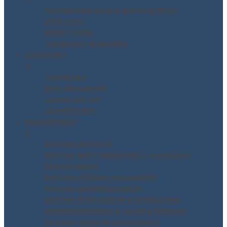
Piattaforma corsi e-learning MODI
Lista corsi
SHOP CORSI
Condizioni di vendita
Contattaci
▼
Contattaci
Invio documenti
Lavora con noi
Questionario
Questionario
▼
Settore generico
Settore edili / impiantisti / costruzioni
Settore legno
Settore officine meccaniche
Settore metalmeccanico
Settore Ristorazione e produzione,
somministrazione e vendita Alimenti
Settore saloni di acconciatori