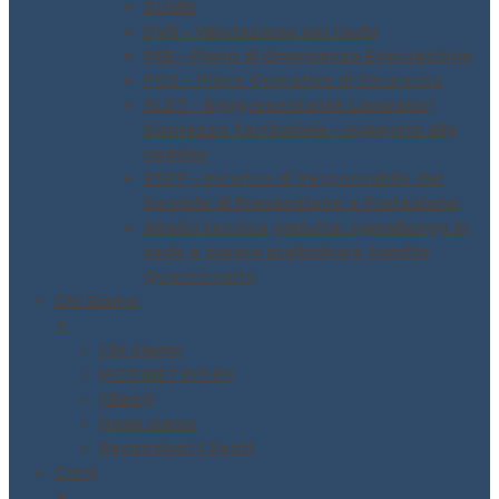
DUVRI
DVR – Valutazione dei rischi
PEE – Piano di Emergenza Evacuazione
POS – Piano Operativo di Sicurezza
RLST – Rappresentante Lavoratori
Sicurezza Territoriale – supporto alla
nomina
RSPP – Incarico di Responsabile del
Servizio di Prevenzione e Protezione
Analisi tecnica gratuita: sopralluogo in
sede e parere preliminare tramite
Questionario
Chi Siamo
▼
Chi Siamo
MODINETWORK
Clienti
Dove siamo
Recensioni Clienti
Corsi
▼