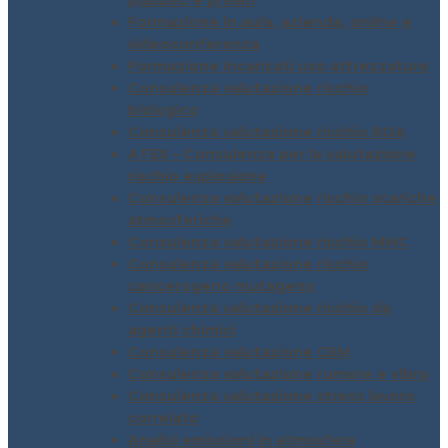
pubblici e privati
Formazione in aula, azienda, online e
videoconferenza
Formazione incaricati uso attrezzature
Consulenza valutazione rischio
biologico
Consulenza valutazione rischio ROA
ATEX – Consulenza per la valutazione
rischio esplosione
Consulenza valutazione rischio scariche
atmosferiche
Consulenza valutazione rischio MMC
Consulenza valutazione rischio
cancerogeno mutageno
Consulenza valutazione rischio da
agenti chimici
Consulenza valutazione CEM
Consulenza valutazione rumore e vibro
Consulenza valutazione stress lavoro
correlato
Analisi emissioni in atmosfera