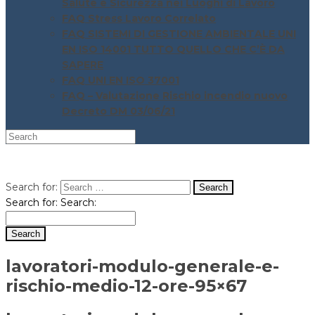
Salute e Sicurezza nei Luoghi di Lavoro
FAQ Stress Lavoro Correlato
FAQ SISTEMI DI GESTIONE AMBIENTALE UNI
EN ISO 14001 TUTTO QUELLO CHE C’È DA
SAPERE
FAQ UNI EN ISO 37001
FAQ – Valutazione Rischio incendio nuovo
Decreto DM 03/06/21
Search for:
Search for:
Search:
lavoratori-modulo-generale-e-
rischio-medio-12-ore-95×67