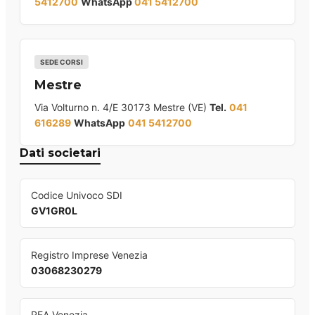
5412700
WhatsApp
041 5412700
SEDE CORSI
Mestre
Via Volturno n. 4/E 30173 Mestre (VE)
Tel.
041
616289
WhatsApp
041 5412700
Dati societari
Codice Univoco SDI
GV1GR0L
Registro Imprese Venezia
03068230279
REA Venezia