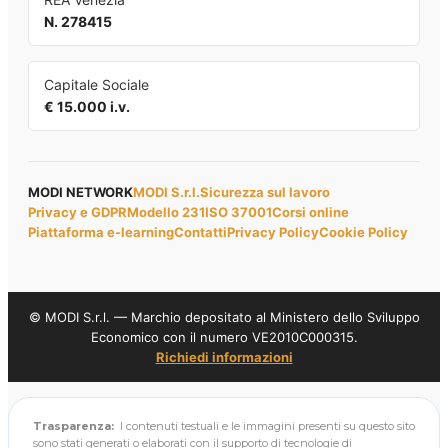
N. 278415
Capitale Sociale
€ 15.000 i.v.
MODI NETWORK
MODI S.r.l.
Sicurezza sul lavoro
Privacy e GDPR
Modello 231
ISO 37001
Corsi online
Piattaforma e-learning
Contatti
Privacy Policy
Cookie Policy
© MODI S.r.l. — Marchio depositato al Ministero dello Sviluppo
Economico con il numero VE2010C000315.
Richiedi informazioni
Trasparenza:
I contenuti testuali e le immagini presenti su questo sito
sono stati generati o elaborati con il supporto di tecnologie di