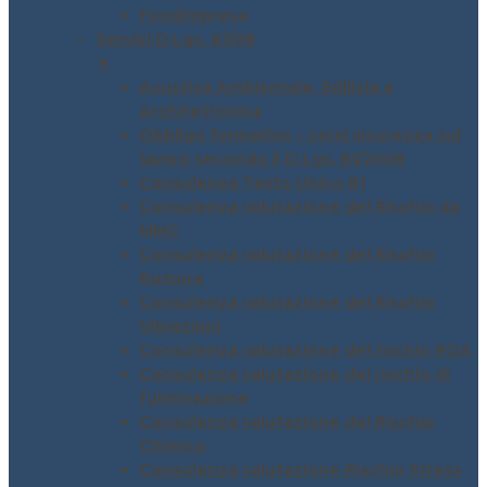
Fondimpresa
Servizi D.Lgs. 81/08
▼
Acustica Ambientale, Edilizia e
Architettonica
Obbligo formativo – corsi sicurezza sul
lavoro secondo il D.Lgs. 81/2008
Consulenza Testo Unico 81
Consulenza valutazione del Rischio da
MMC
Consulenza valutazione del Rischio
Rumore
Consulenza valutazione del Rischio
Vibrazioni
Consulenza valutazione del rischio ROA
Consulenza valutazione del rischio di
fulminazione
Consulenza valutazione del Rischio
Chimico
Consulenza valutazione Rischio Stress