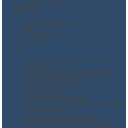
Settore trasporti
Blog e Info
▼
Approfondimenti in breve
Blog
Documenti utili
Fonti Blog
FAQ
▼
FAQ – DATORE DI LAVORO ACCORDO STATO
REGIONI 2025
FAQ Aggiornamento Antincendio nuovo
Decreto DM 01-02/09/2021
FAQ campi elettromagnetici
FAQ D.Lgs 231/2001
FAQ Formazione a Distanza
FAQ Movimentazione manuale dei carichi e
movimenti ripetitivi
FAQ Radiazioni Ottiche Artificiali
FAQ TESTO UNICO 81/2028 in materia di