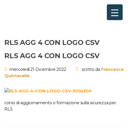
Home
×
Consulenze per
Chi Siamo
RLS AGG 4 CON LOGO CSV
Corsi
RLS AGG 4 CON LOGO CSV
Contattaci
mercoledì 21 Dicembre 2022
scritto da
Francesca
Quintavalle
Questionario
Blog e Info
corso di aggiornamento o formazione sulla sicurezza per
FAQ
RLS