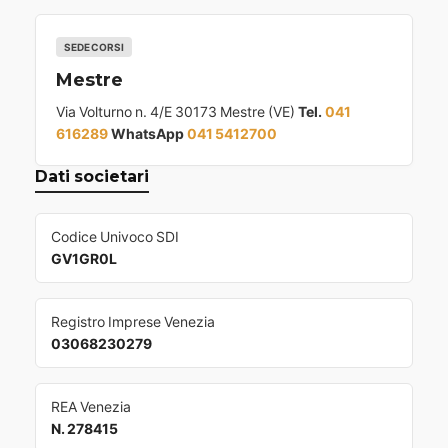
SEDE CORSI
Mestre
Via Volturno n. 4/E 30173 Mestre (VE)
Tel.
041
616289
WhatsApp
041 5412700
Dati societari
Codice Univoco SDI
GV1GR0L
Registro Imprese Venezia
03068230279
REA Venezia
N. 278415