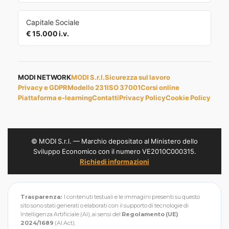
Capitale Sociale
€ 15.000 i.v.
MODI NETWORK
MODI S.r.l.
Sicurezza sul lavoro
Privacy e GDPR
Modello 231
ISO 37001
Corsi online
Piattaforma e-learning
Contatti
Privacy Policy
Cookie Policy
© MODI S.r.l. — Marchio depositato al Ministero dello
Sviluppo Economico con il numero VE2010C000315.
Richiedi informazioni
Trasparenza:
I contenuti testuali e le immagini presenti su questo
sito sono stati generati o elaborati con il supporto di tecnologie di
Intelligenza Artificiale (AI), ai sensi del
Regolamento (UE)
2024/1689
(AI Act).