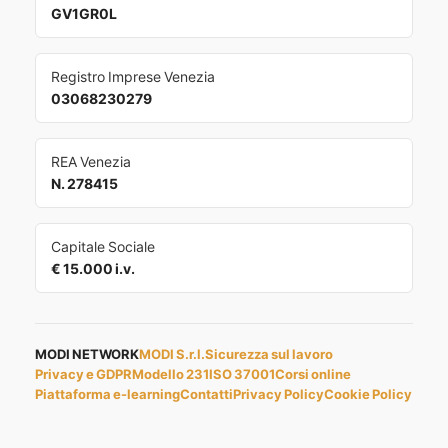
GV1GR0L
Registro Imprese Venezia
03068230279
REA Venezia
N. 278415
Capitale Sociale
€ 15.000 i.v.
MODI NETWORK
MODI S.r.l.
Sicurezza sul lavoro
Privacy e GDPR
Modello 231
ISO 37001
Corsi online
Piattaforma e-learning
Contatti
Privacy Policy
Cookie Policy