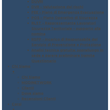
DUVRI
DVR – Valutazione dei rischi
PEE – Piano di Emergenza Evacuazione
POS – Piano Operativo di Sicurezza
RLST – Rappresentante Lavoratori
Sicurezza Territoriale – supporto alla
nomina
RSPP – Incarico di Responsabile del
Servizio di Prevenzione e Protezione
Analisi tecnica gratuita: sopralluogo in
sede e parere preliminare tramite
Questionario
Chi Siamo
▼
Chi Siamo
MODINETWORK
Clienti
Dove siamo
Recensioni Clienti
Corsi
▼