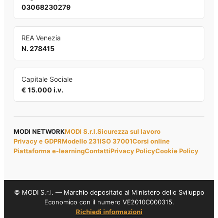
03068230279
REA Venezia
N. 278415
Capitale Sociale
€ 15.000 i.v.
MODI NETWORK
MODI S.r.l.
Sicurezza sul lavoro
Privacy e GDPR
Modello 231
ISO 37001
Corsi online
Piattaforma e-learning
Contatti
Privacy Policy
Cookie Policy
© MODI S.r.l. — Marchio depositato al Ministero dello Sviluppo
Economico con il numero VE2010C000315.
Richiedi informazioni