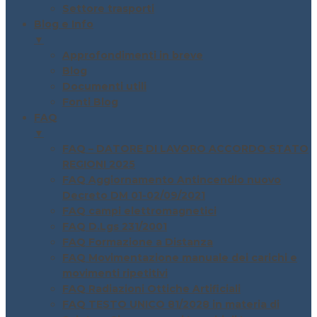
Settore trasporti
Blog e Info
▼
Approfondimenti in breve
Blog
Documenti utili
Fonti Blog
FAQ
▼
FAQ – DATORE DI LAVORO ACCORDO STATO
REGIONI 2025
FAQ Aggiornamento Antincendio nuovo
Decreto DM 01-02/09/2021
FAQ campi elettromagnetici
FAQ D.Lgs 231/2001
FAQ Formazione a Distanza
FAQ Movimentazione manuale dei carichi e
movimenti ripetitivi
FAQ Radiazioni Ottiche Artificiali
FAQ TESTO UNICO 81/2028 in materia di