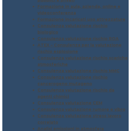
pubblici e privati
Formazione in aula, azienda, online e
videoconferenza
Formazione incaricati uso attrezzature
Consulenza valutazione rischio
biologico
Consulenza valutazione rischio ROA
ATEX – Consulenza per la valutazione
rischio esplosione
Consulenza valutazione rischio scariche
atmosferiche
Consulenza valutazione rischio MMC
Consulenza valutazione rischio
cancerogeno mutageno
Consulenza valutazione rischio da
agenti chimici
Consulenza valutazione CEM
Consulenza valutazione rumore e vibro
Consulenza valutazione stress lavoro
correlato
Analisi emissioni in atmosfera