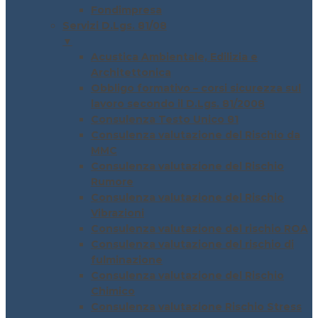
Fondimpresa
Servizi D.Lgs. 81/08
▼
Acustica Ambientale, Edilizia e
Architettonica
Obbligo formativo – corsi sicurezza sul
lavoro secondo il D.Lgs. 81/2008
Consulenza Testo Unico 81
Consulenza valutazione del Rischio da
MMC
Consulenza valutazione del Rischio
Rumore
Consulenza valutazione del Rischio
Vibrazioni
Consulenza valutazione del rischio ROA
Consulenza valutazione del rischio di
fulminazione
Consulenza valutazione del Rischio
Chimico
Consulenza valutazione Rischio Stress