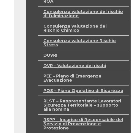
ROA
Consulenza valutazione del rischio
di fulminazione
Consulenza valutazione del
Rischio Chimico
Consulenza valutazione Rischio
Stress
DUVRI
DVR – Valutazione dei rischi
PEE – Piano di Emergenza
Evacuazione
POS – Piano Operativo di Sicurezza
RLST – Rappresentante Lavoratori
Sicurezza Territoriale – supporto
alla nomina
RSPP – Incarico di Responsabile del
Servizio di Prevenzione e
Protezione