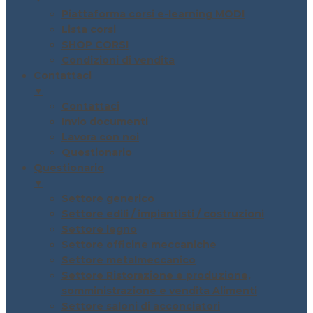
Piattaforma corsi e-learning MODI
Lista corsi
SHOP CORSI
Condizioni di vendita
Contattaci
▼
Contattaci
Invio documenti
Lavora con noi
Questionario
Questionario
▼
Settore generico
Settore edili / impiantisti / costruzioni
Settore legno
Settore officine meccaniche
Settore metalmeccanico
Settore Ristorazione e produzione,
somministrazione e vendita Alimenti
Settore saloni di acconciatori