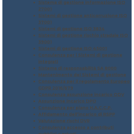
Sistema di gestione informazione ISO
27001
Sistemi di gestione anticorruzione ISO
37001
Sistemi di gestione ISO 3834
Sistemi di gestione rischio stradale ISO
39001
Sistemi di gestione ISO 45001
Consulenza per i Sistemi di gestione
integrati
Sistema di responsabilità SA 8000
Mantenimento dei Sistemi di gestione
Consulenza per il regolamento Europeo
GDPR 2016/679
Consulenza assunzione incarico ODV
Assunzione incarico DPO
Consulenza per piano H.A.C.C.P.
Affidamento dell’incarico di RSPP
Valutazione rischi DVR
Consulenza accesso a contributi