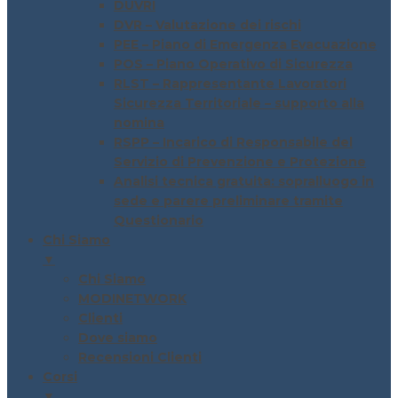
DUVRI
DVR – Valutazione dei rischi
PEE – Piano di Emergenza Evacuazione
POS – Piano Operativo di Sicurezza
RLST – Rappresentante Lavoratori
Sicurezza Territoriale – supporto alla
nomina
RSPP – Incarico di Responsabile del
Servizio di Prevenzione e Protezione
Analisi tecnica gratuita: sopralluogo in
sede e parere preliminare tramite
Questionario
Chi Siamo
▼
Chi Siamo
MODINETWORK
Clienti
Dove siamo
Recensioni Clienti
Corsi
▼