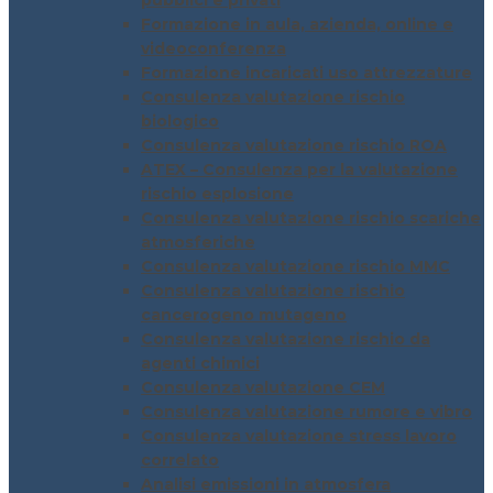
pubblici e privati
Formazione in aula, azienda, online e
videoconferenza
Formazione incaricati uso attrezzature
Consulenza valutazione rischio
biologico
Consulenza valutazione rischio ROA
ATEX – Consulenza per la valutazione
rischio esplosione
Consulenza valutazione rischio scariche
atmosferiche
Consulenza valutazione rischio MMC
Consulenza valutazione rischio
cancerogeno mutageno
Consulenza valutazione rischio da
agenti chimici
Consulenza valutazione CEM
Consulenza valutazione rumore e vibro
Consulenza valutazione stress lavoro
correlato
Analisi emissioni in atmosfera