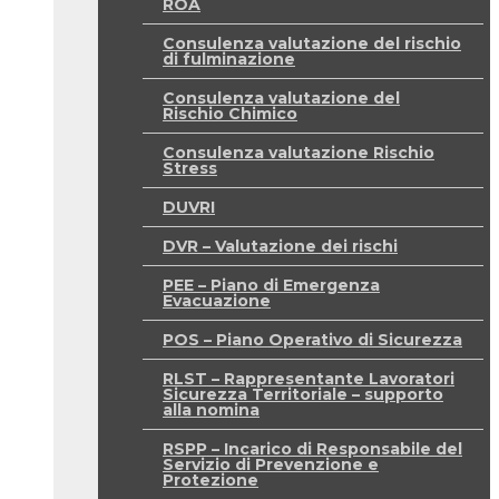
ROA
Consulenza valutazione del rischio
di fulminazione
Consulenza valutazione del
Rischio Chimico
Consulenza valutazione Rischio
Stress
DUVRI
DVR – Valutazione dei rischi
PEE – Piano di Emergenza
Evacuazione
POS – Piano Operativo di Sicurezza
RLST – Rappresentante Lavoratori
Sicurezza Territoriale – supporto
alla nomina
RSPP – Incarico di Responsabile del
Servizio di Prevenzione e
Protezione