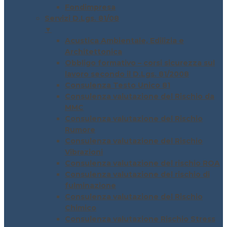
Fondimpresa
Servizi D.Lgs. 81/08
▼
Acustica Ambientale, Edilizia e
Architettonica
Obbligo formativo – corsi sicurezza sul
lavoro secondo il D.Lgs. 81/2008
Consulenza Testo Unico 81
Consulenza valutazione del Rischio da
MMC
Consulenza valutazione del Rischio
Rumore
Consulenza valutazione del Rischio
Vibrazioni
Consulenza valutazione del rischio ROA
Consulenza valutazione del rischio di
fulminazione
Consulenza valutazione del Rischio
Chimico
Consulenza valutazione Rischio Stress