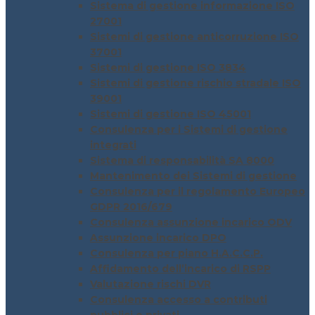
Sistema di gestione informazione ISO
27001
Sistemi di gestione anticorruzione ISO
37001
Sistemi di gestione ISO 3834
Sistemi di gestione rischio stradale ISO
39001
Sistemi di gestione ISO 45001
Consulenza per i Sistemi di gestione
integrati
Sistema di responsabilità SA 8000
Mantenimento dei Sistemi di gestione
Consulenza per il regolamento Europeo
GDPR 2016/679
Consulenza assunzione incarico ODV
Assunzione incarico DPO
Consulenza per piano H.A.C.C.P.
Affidamento dell’incarico di RSPP
Valutazione rischi DVR
Consulenza accesso a contributi