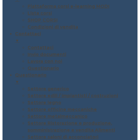
Piattaforma corsi e-learning MODI
Lista corsi
SHOP CORSI
Condizioni di vendita
Contattaci
▼
Contattaci
Invio documenti
Lavora con noi
Questionario
Questionario
▼
Settore generico
Settore edili / impiantisti / costruzioni
Settore legno
Settore officine meccaniche
Settore metalmeccanico
Settore Ristorazione e produzione,
somministrazione e vendita Alimenti
Settore saloni di acconciatori