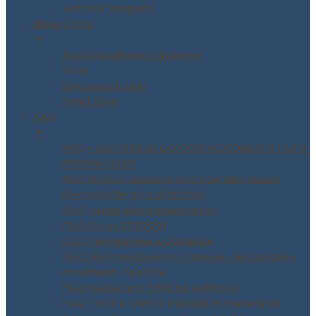
Settore trasporti
Blog e Info
▼
Approfondimenti in breve
Blog
Documenti utili
Fonti Blog
FAQ
▼
FAQ – DATORE DI LAVORO ACCORDO STATO
REGIONI 2025
FAQ Aggiornamento Antincendio nuovo
Decreto DM 01-02/09/2021
FAQ campi elettromagnetici
FAQ D.Lgs 231/2001
FAQ Formazione a Distanza
FAQ Movimentazione manuale dei carichi e
movimenti ripetitivi
FAQ Radiazioni Ottiche Artificiali
FAQ TESTO UNICO 81/2028 in materia di