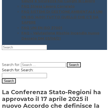
Salute e Sicurezza nei Luoghi di Lavoro
FAQ Stress Lavoro Correlato
FAQ SISTEMI DI GESTIONE AMBIENTALE UNI
EN ISO 14001 TUTTO QUELLO CHE C’È DA
SAPERE
FAQ UNI EN ISO 37001
FAQ – Valutazione Rischio incendio nuovo
Decreto DM 03/06/21
Search for:
Search for:
Search:
La Conferenza Stato-Regioni ha
approvato il 17 aprile 2025 il
nuovo Accordo che definisce la