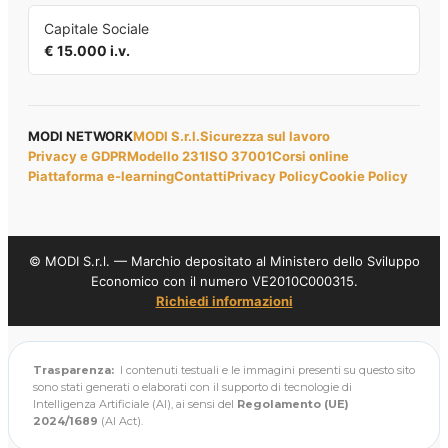
Capitale Sociale
€ 15.000 i.v.
MODI NETWORK
MODI S.r.l.
Sicurezza sul lavoro
Privacy e GDPR
Modello 231
ISO 37001
Corsi online
Piattaforma e-learning
Contatti
Privacy Policy
Cookie Policy
© MODI S.r.l. — Marchio depositato al Ministero dello Sviluppo
Economico con il numero VE2010C000315.
Richiedi informazioni
Trasparenza:
I contenuti testuali e le immagini presenti su questo sito
sono stati generati o elaborati con il supporto di tecnologie di
Intelligenza Artificiale (AI), ai sensi del
Regolamento (UE)
2024/1689
(AI Act).