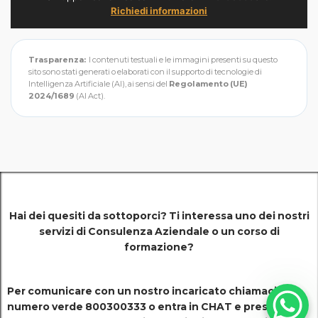
Richiedi informazioni
Trasparenza:
I contenuti testuali e le immagini presenti su questo
sito sono stati generati o elaborati con il supporto di tecnologie di
Intelligenza Artificiale (AI), ai sensi del
Regolamento (UE)
2024/1689
(AI Act).
Hai dei quesiti da sottoporci? Ti interessa uno dei nostri
servizi di
Consulenza Aziendale o un corso di
formazione?
Per comunicare con un nostro incaricato chiamaci al
numero verde 800300333 o entra in CHAT e presentati!.