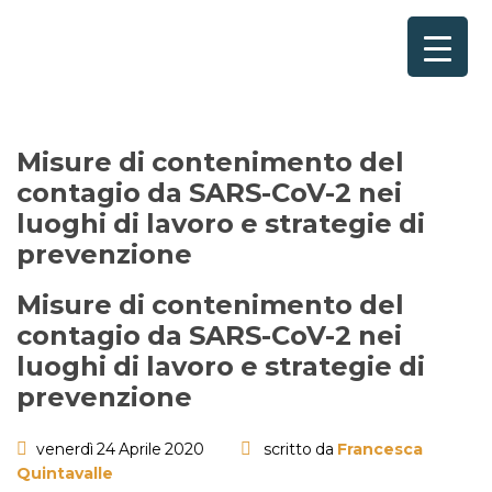
Home
×
Consulenze per
Chi Siamo
Misure di contenimento del
contagio da SARS-CoV-2 nei
Corsi
luoghi di lavoro e strategie di
Contattaci
prevenzione
Misure di contenimento del
Questionario
contagio da SARS-CoV-2 nei
Blog e Info
luoghi di lavoro e strategie di
prevenzione
FAQ
venerdì 24 Aprile 2020
scritto da
Francesca
Quintavalle