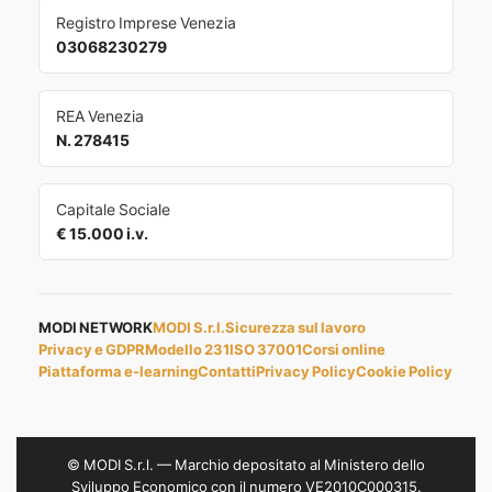
Registro Imprese Venezia
03068230279
REA Venezia
N. 278415
Capitale Sociale
€ 15.000 i.v.
MODI NETWORK
MODI S.r.l.
Sicurezza sul lavoro
Privacy e GDPR
Modello 231
ISO 37001
Corsi online
Piattaforma e-learning
Contatti
Privacy Policy
Cookie Policy
© MODI S.r.l. — Marchio depositato al Ministero dello
Sviluppo Economico con il numero VE2010C000315.