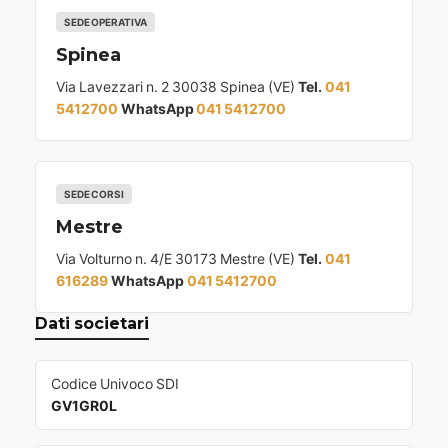
SEDE OPERATIVA
Spinea
Via Lavezzari n. 2 30038 Spinea (VE)
Tel.
041
5412700
WhatsApp
041 5412700
SEDE CORSI
Mestre
Via Volturno n. 4/E 30173 Mestre (VE)
Tel.
041
616289
WhatsApp
041 5412700
Dati societari
Codice Univoco SDI
GV1GR0L