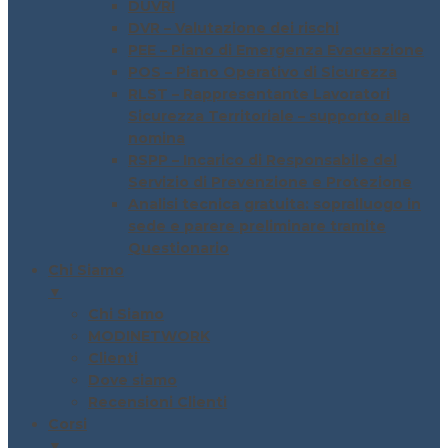
DUVRI
DVR – Valutazione dei rischi
PEE – Piano di Emergenza Evacuazione
POS – Piano Operativo di Sicurezza
RLST – Rappresentante Lavoratori
Sicurezza Territoriale – supporto alla
nomina
RSPP – Incarico di Responsabile del
Servizio di Prevenzione e Protezione
Analisi tecnica gratuita: sopralluogo in
sede e parere preliminare tramite
Questionario
Chi Siamo
▼
Chi Siamo
MODINETWORK
Clienti
Dove siamo
Recensioni Clienti
Corsi
▼