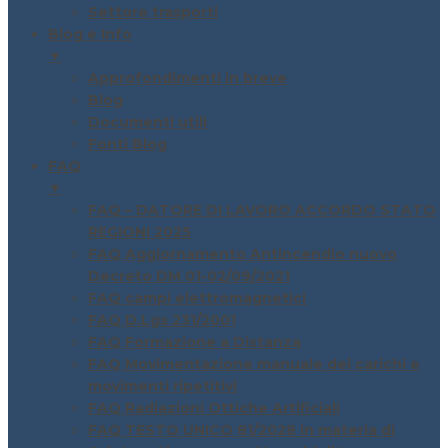
Settore trasporti
Blog e Info
▼
Approfondimenti in breve
Blog
Documenti utili
Fonti Blog
FAQ
▼
FAQ – DATORE DI LAVORO ACCORDO STATO
REGIONI 2025
FAQ Aggiornamento Antincendio nuovo
Decreto DM 01-02/09/2021
FAQ campi elettromagnetici
FAQ D.Lgs 231/2001
FAQ Formazione a Distanza
FAQ Movimentazione manuale dei carichi e
movimenti ripetitivi
FAQ Radiazioni Ottiche Artificiali
FAQ TESTO UNICO 81/2028 in materia di