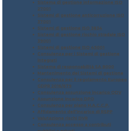
Sistema di gestione informazione ISO
27001
Sistemi di gestione anticorruzione ISO
37001
Sistemi di gestione ISO 3834
Sistemi di gestione rischio stradale ISO
39001
Sistemi di gestione ISO 45001
Consulenza per i Sistemi di gestione
integrati
Sistema di responsabilità SA 8000
Mantenimento dei Sistemi di gestione
Consulenza per il regolamento Europeo
GDPR 2016/679
Consulenza assunzione incarico ODV
Assunzione incarico DPO
Consulenza per piano H.A.C.C.P.
Affidamento dell’incarico di RSPP
Valutazione rischi DVR
Consulenza accesso a contributi