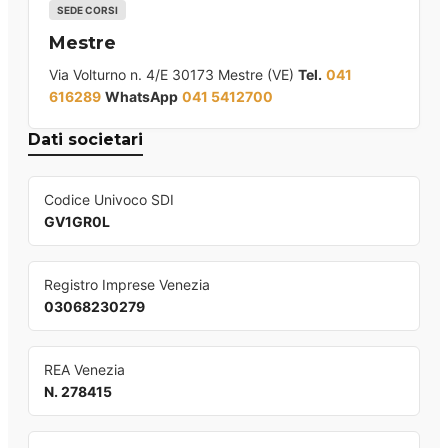
SEDE CORSI
Mestre
Via Volturno n. 4/E 30173 Mestre (VE)
Tel.
041
616289
WhatsApp
041 5412700
Dati societari
Codice Univoco SDI
GV1GR0L
Registro Imprese Venezia
03068230279
REA Venezia
N. 278415