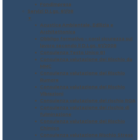
Fondimpresa
Servizi D.Lgs. 81/08
▼
Acustica Ambientale, Edilizia e
Architettonica
Obbligo formativo – corsi sicurezza sul
lavoro secondo il D.Lgs. 81/2008
Consulenza Testo Unico 81
Consulenza valutazione del Rischio da
MMC
Consulenza valutazione del Rischio
Rumore
Consulenza valutazione del Rischio
Vibrazioni
Consulenza valutazione del rischio ROA
Consulenza valutazione del rischio di
fulminazione
Consulenza valutazione del Rischio
Chimico
Consulenza valutazione Rischio Stress