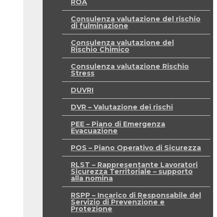
ROA
Consulenza valutazione del rischio
di fulminazione
Consulenza valutazione del
Rischio Chimico
Consulenza valutazione Rischio
Stress
DUVRI
DVR – Valutazione dei rischi
PEE – Piano di Emergenza
Evacuazione
POS – Piano Operativo di Sicurezza
RLST – Rappresentante Lavoratori
Sicurezza Territoriale – supporto
alla nomina
RSPP – Incarico di Responsabile del
Servizio di Prevenzione e
Protezione