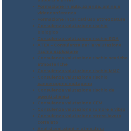
pubblici e privati
Formazione in aula, azienda, online e
videoconferenza
Formazione incaricati uso attrezzature
Consulenza valutazione rischio
biologico
Consulenza valutazione rischio ROA
ATEX – Consulenza per la valutazione
rischio esplosione
Consulenza valutazione rischio scariche
atmosferiche
Consulenza valutazione rischio MMC
Consulenza valutazione rischio
cancerogeno mutageno
Consulenza valutazione rischio da
agenti chimici
Consulenza valutazione CEM
Consulenza valutazione rumore e vibro
Consulenza valutazione stress lavoro
correlato
Analisi emissioni in atmosfera