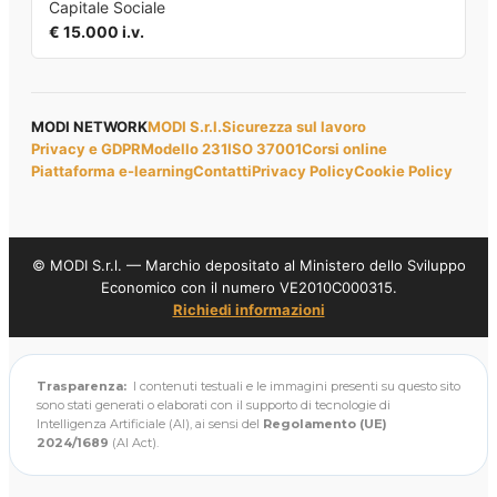
Capitale Sociale
€ 15.000 i.v.
MODI NETWORK
MODI S.r.l.
Sicurezza sul lavoro
Privacy e GDPR
Modello 231
ISO 37001
Corsi online
Piattaforma e-learning
Contatti
Privacy Policy
Cookie Policy
© MODI S.r.l. — Marchio depositato al Ministero dello Sviluppo
Economico con il numero VE2010C000315.
Richiedi informazioni
Trasparenza:
I contenuti testuali e le immagini presenti su questo sito
sono stati generati o elaborati con il supporto di tecnologie di
Intelligenza Artificiale (AI), ai sensi del
Regolamento (UE)
2024/1689
(AI Act).