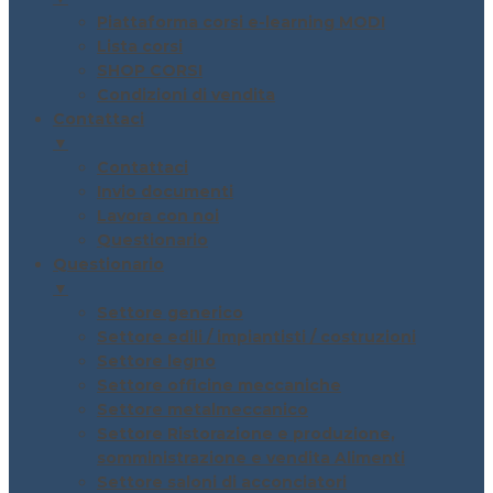
Piattaforma corsi e-learning MODI
Lista corsi
SHOP CORSI
Condizioni di vendita
Contattaci
▼
Contattaci
Invio documenti
Lavora con noi
Questionario
Questionario
▼
Settore generico
Settore edili / impiantisti / costruzioni
Settore legno
Settore officine meccaniche
Settore metalmeccanico
Settore Ristorazione e produzione,
somministrazione e vendita Alimenti
Settore saloni di acconciatori