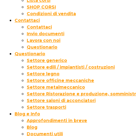
Lista corsi
SHOP CORSI
Condizioni di vendita
Contattaci
Contattaci
Invio documenti
Lavora con noi
Questionario
Questionario
Settore generico
Settore edili / impiantisti / costruzioni
Settore legno
Settore officine meccaniche
Settore metalmeccanico
Settore Ristorazione e produzione, somministr
Settore saloni di acconciatori
Settore trasporti
Blog e Info
Approfondimenti in breve
Blog
Documenti utili