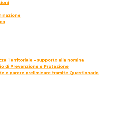
ioni
lminazione
ico
za Territoriale – supporto alla nomina
zio di Prevenzione e Protezione
ede e parere preliminare tramite Questionario