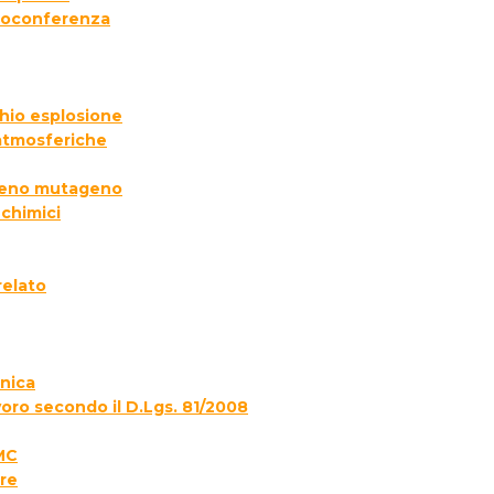
deoconferenza
chio esplosione
 atmosferiche
ogeno mutageno
 chimici
relato
onica
voro secondo il D.Lgs. 81/2008
MC
re