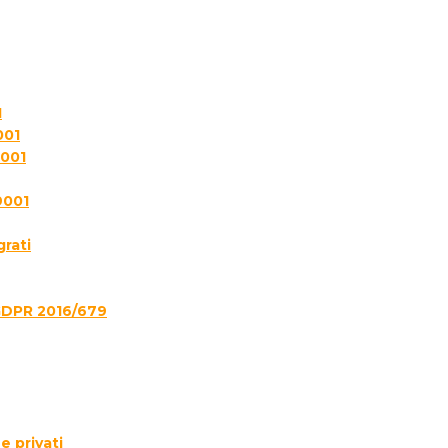
1
001
7001
9001
grati
GDPR 2016/679
e privati