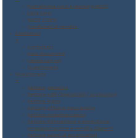
Piattaforma corsi e-learning MODI
Lista corsi
SHOP CORSI
Condizioni di vendita
Contattaci
▼
Contattaci
Invio documenti
Lavora con noi
Questionario
Questionario
▼
Settore generico
Settore edili / impiantisti / costruzioni
Settore legno
Settore officine meccaniche
Settore metalmeccanico
Settore Ristorazione e produzione,
somministrazione e vendita Alimenti
Settore saloni di acconciatori