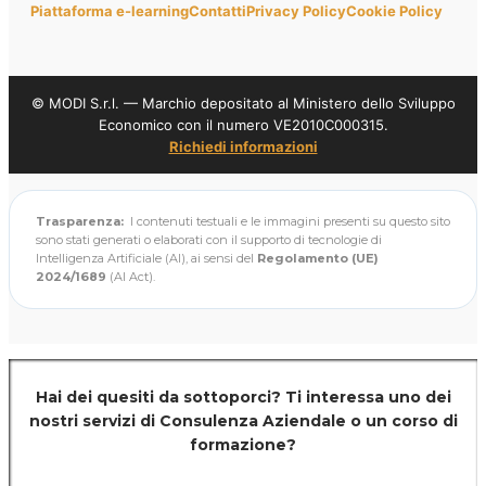
Piattaforma e-learning
Contatti
Privacy Policy
Cookie Policy
© MODI S.r.l. — Marchio depositato al Ministero dello Sviluppo
Economico con il numero VE2010C000315.
Richiedi informazioni
Trasparenza:
I contenuti testuali e le immagini presenti su questo sito
sono stati generati o elaborati con il supporto di tecnologie di
Intelligenza Artificiale (AI), ai sensi del
Regolamento (UE)
2024/1689
(AI Act).
Hai dei quesiti da sottoporci? Ti interessa uno dei
nostri servizi di
Consulenza Aziendale o un corso di
formazione?