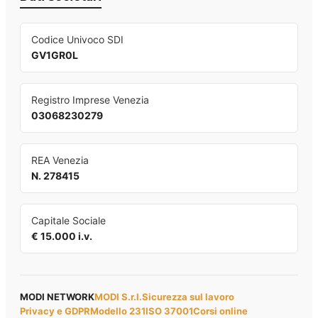
Codice Univoco SDI
GV1GR0L
Registro Imprese Venezia
03068230279
REA Venezia
N. 278415
Capitale Sociale
€ 15.000 i.v.
MODI NETWORK
MODI S.r.l.
Sicurezza sul lavoro
Privacy e GDPR
Modello 231
ISO 37001
Corsi online