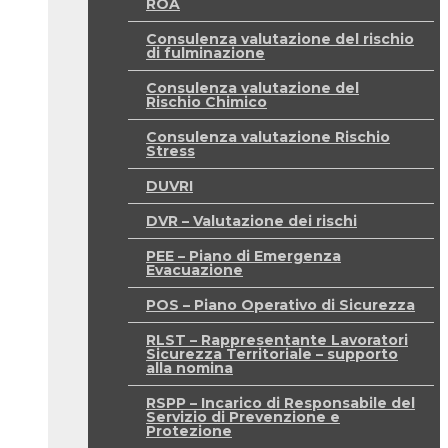
ROA
Consulenza valutazione del rischio
di fulminazione
Consulenza valutazione del
Rischio Chimico
Consulenza valutazione Rischio
Stress
DUVRI
DVR – Valutazione dei rischi
PEE – Piano di Emergenza
Evacuazione
POS – Piano Operativo di Sicurezza
RLST – Rappresentante Lavoratori
Sicurezza Territoriale – supporto
alla nomina
RSPP – Incarico di Responsabile del
Servizio di Prevenzione e
Protezione