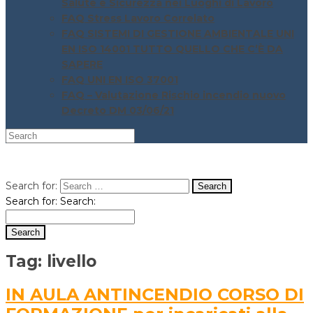
Salute e Sicurezza nei Luoghi di Lavoro
FAQ Stress Lavoro Correlato
FAQ SISTEMI DI GESTIONE AMBIENTALE UNI
EN ISO 14001 TUTTO QUELLO CHE C’È DA
SAPERE
FAQ UNI EN ISO 37001
FAQ – Valutazione Rischio incendio nuovo
Decreto DM 03/06/21
Search for:
Search for:
Search:
Tag:
livello
IN AULA ANTINCENDIO CORSO DI