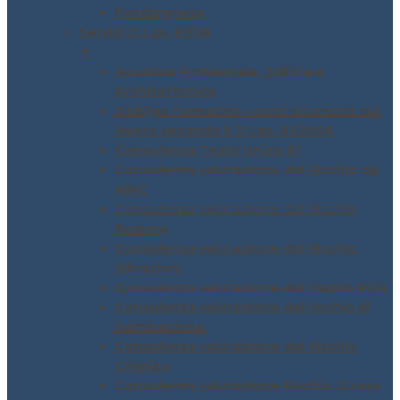
Fondimpresa
Servizi D.Lgs. 81/08
▼
Acustica Ambientale, Edilizia e
Architettonica
Obbligo formativo – corsi sicurezza sul
lavoro secondo il D.Lgs. 81/2008
Consulenza Testo Unico 81
Consulenza valutazione del Rischio da
MMC
Consulenza valutazione del Rischio
Rumore
Consulenza valutazione del Rischio
Vibrazioni
Consulenza valutazione del rischio ROA
Consulenza valutazione del rischio di
fulminazione
Consulenza valutazione del Rischio
Chimico
Consulenza valutazione Rischio Stress