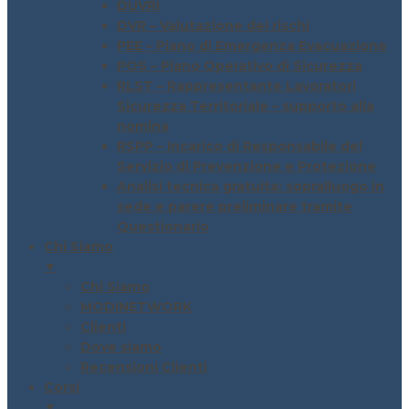
DUVRI
DVR – Valutazione dei rischi
PEE – Piano di Emergenza Evacuazione
POS – Piano Operativo di Sicurezza
RLST – Rappresentante Lavoratori
Sicurezza Territoriale – supporto alla
nomina
RSPP – Incarico di Responsabile del
Servizio di Prevenzione e Protezione
Analisi tecnica gratuita: sopralluogo in
sede e parere preliminare tramite
Questionario
Chi Siamo
▼
Chi Siamo
MODINETWORK
Clienti
Dove siamo
Recensioni Clienti
Corsi
▼