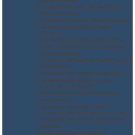
pubblici e privati
Formazione in aula, azienda, online e
videoconferenza
Formazione incaricati uso attrezzature
Consulenza valutazione rischio
biologico
Consulenza valutazione rischio ROA
ATEX – Consulenza per la valutazione
rischio esplosione
Consulenza valutazione rischio scariche
atmosferiche
Consulenza valutazione rischio MMC
Consulenza valutazione rischio
cancerogeno mutageno
Consulenza valutazione rischio da
agenti chimici
Consulenza valutazione CEM
Consulenza valutazione rumore e vibro
Consulenza valutazione stress lavoro
correlato
Analisi emissioni in atmosfera