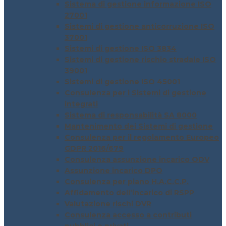
Sistema di gestione informazione ISO
27001
Sistemi di gestione anticorruzione ISO
37001
Sistemi di gestione ISO 3834
Sistemi di gestione rischio stradale ISO
39001
Sistemi di gestione ISO 45001
Consulenza per i Sistemi di gestione
integrati
Sistema di responsabilità SA 8000
Mantenimento dei Sistemi di gestione
Consulenza per il regolamento Europeo
GDPR 2016/679
Consulenza assunzione incarico ODV
Assunzione incarico DPO
Consulenza per piano H.A.C.C.P.
Affidamento dell’incarico di RSPP
Valutazione rischi DVR
Consulenza accesso a contributi