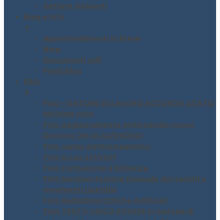
Settore trasporti
Blog e Info
▼
Approfondimenti in breve
Blog
Documenti utili
Fonti Blog
FAQ
▼
FAQ – DATORE DI LAVORO ACCORDO STATO
REGIONI 2025
FAQ Aggiornamento Antincendio nuovo
Decreto DM 01-02/09/2021
FAQ campi elettromagnetici
FAQ D.Lgs 231/2001
FAQ Formazione a Distanza
FAQ Movimentazione manuale dei carichi e
movimenti ripetitivi
FAQ Radiazioni Ottiche Artificiali
FAQ TESTO UNICO 81/2028 in materia di