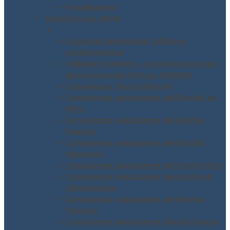
Fondimpresa
Servizi D.Lgs. 81/08
▼
Acustica Ambientale, Edilizia e
Architettonica
Obbligo formativo – corsi sicurezza sul
lavoro secondo il D.Lgs. 81/2008
Consulenza Testo Unico 81
Consulenza valutazione del Rischio da
MMC
Consulenza valutazione del Rischio
Rumore
Consulenza valutazione del Rischio
Vibrazioni
Consulenza valutazione del rischio ROA
Consulenza valutazione del rischio di
fulminazione
Consulenza valutazione del Rischio
Chimico
Consulenza valutazione Rischio Stress