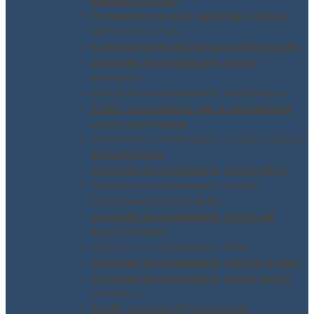
pubblici e privati
Formazione in aula, azienda, online e
videoconferenza
Formazione incaricati uso attrezzature
Consulenza valutazione rischio
biologico
Consulenza valutazione rischio ROA
ATEX – Consulenza per la valutazione
rischio esplosione
Consulenza valutazione rischio scariche
atmosferiche
Consulenza valutazione rischio MMC
Consulenza valutazione rischio
cancerogeno mutageno
Consulenza valutazione rischio da
agenti chimici
Consulenza valutazione CEM
Consulenza valutazione rumore e vibro
Consulenza valutazione stress lavoro
correlato
Analisi emissioni in atmosfera