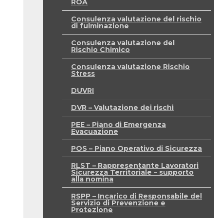
ROA
Consulenza valutazione del rischio
di fulminazione
Consulenza valutazione del
Rischio Chimico
Consulenza valutazione Rischio
Stress
DUVRI
DVR – Valutazione dei rischi
PEE – Piano di Emergenza
Evacuazione
POS – Piano Operativo di Sicurezza
RLST – Rappresentante Lavoratori
Sicurezza Territoriale – supporto
alla nomina
RSPP – Incarico di Responsabile del
Servizio di Prevenzione e
Protezione