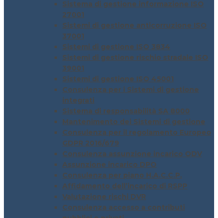
Sistema di gestione informazione ISO
27001
Sistemi di gestione anticorruzione ISO
37001
Sistemi di gestione ISO 3834
Sistemi di gestione rischio stradale ISO
39001
Sistemi di gestione ISO 45001
Consulenza per i Sistemi di gestione
integrati
Sistema di responsabilità SA 8000
Mantenimento dei Sistemi di gestione
Consulenza per il regolamento Europeo
GDPR 2016/679
Consulenza assunzione incarico ODV
Assunzione incarico DPO
Consulenza per piano H.A.C.C.P.
Affidamento dell’incarico di RSPP
Valutazione rischi DVR
Consulenza accesso a contributi