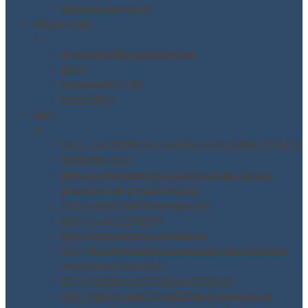
Settore trasporti
Blog e Info
▼
Approfondimenti in breve
Blog
Documenti utili
Fonti Blog
FAQ
▼
FAQ – DATORE DI LAVORO ACCORDO STATO
REGIONI 2025
FAQ Aggiornamento Antincendio nuovo
Decreto DM 01-02/09/2021
FAQ campi elettromagnetici
FAQ D.Lgs 231/2001
FAQ Formazione a Distanza
FAQ Movimentazione manuale dei carichi e
movimenti ripetitivi
FAQ Radiazioni Ottiche Artificiali
FAQ TESTO UNICO 81/2028 in materia di