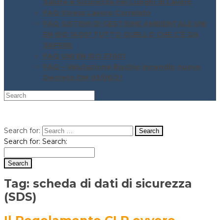
Salute e Sicurezza nei Luoghi di Lavoro
FAQ Stress Lavoro Correlato
FAQ SISTEMI DI GESTIONE AMBIENTALE UNI
EN ISO 14001 TUTTO QUELLO CHE C’È DA
SAPERE
FAQ UNI EN ISO 37001
FAQ – Valutazione Rischio incendio nuovo
Decreto DM 03/06/21
Search for:
Search for:
Search:
Tag:
scheda di dati di sicurezza
(SDS)