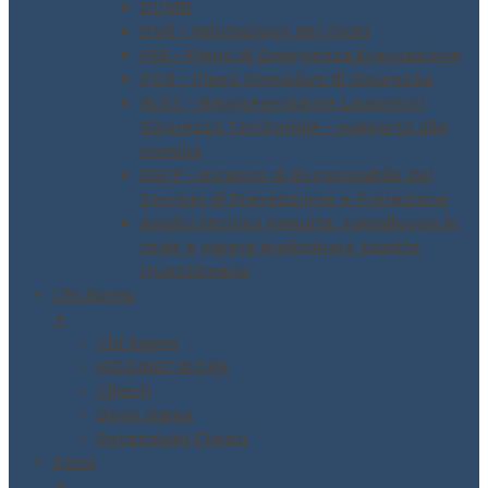
DUVRI
DVR – Valutazione dei rischi
PEE – Piano di Emergenza Evacuazione
POS – Piano Operativo di Sicurezza
RLST – Rappresentante Lavoratori
Sicurezza Territoriale – supporto alla
nomina
RSPP – Incarico di Responsabile del
Servizio di Prevenzione e Protezione
Analisi tecnica gratuita: sopralluogo in
sede e parere preliminare tramite
Questionario
Chi Siamo
▼
Chi Siamo
MODINETWORK
Clienti
Dove siamo
Recensioni Clienti
Corsi
▼