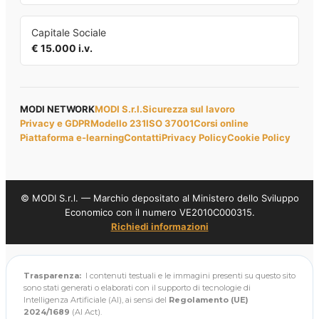
Capitale Sociale
€ 15.000 i.v.
MODI NETWORK
MODI S.r.l.
Sicurezza sul lavoro
Privacy e GDPR
Modello 231
ISO 37001
Corsi online
Piattaforma e-learning
Contatti
Privacy Policy
Cookie Policy
© MODI S.r.l. — Marchio depositato al Ministero dello Sviluppo
Economico con il numero VE2010C000315.
Richiedi informazioni
Trasparenza:
I contenuti testuali e le immagini presenti su questo sito
sono stati generati o elaborati con il supporto di tecnologie di
Intelligenza Artificiale (AI), ai sensi del
Regolamento (UE)
2024/1689
(AI Act).