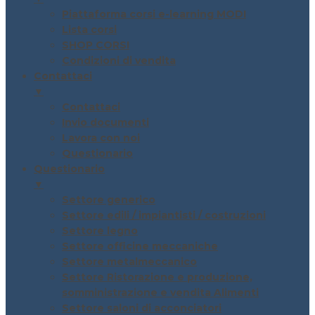
Piattaforma corsi e-learning MODI
Lista corsi
SHOP CORSI
Condizioni di vendita
Contattaci
▼
Contattaci
Invio documenti
Lavora con noi
Questionario
Questionario
▼
Settore generico
Settore edili / impiantisti / costruzioni
Settore legno
Settore officine meccaniche
Settore metalmeccanico
Settore Ristorazione e produzione,
somministrazione e vendita Alimenti
Settore saloni di acconciatori