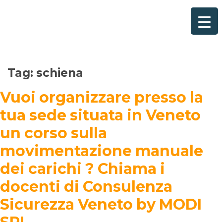
Home
×
Consulenze per
Chi Siamo
Tag:
schiena
Corsi
Vuoi organizzare presso la
tua sede situata in Veneto
Contattaci
un corso sulla
Questionario
movimentazione manuale
Blog e Info
dei carichi ? Chiama i
docenti di Consulenza
FAQ
Sicurezza Veneto by MODI