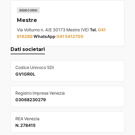
SEDE CORSI
Mestre
Via Volturno n. 4/E 30173 Mestre (VE)
Tel.
041
616289
WhatsApp
041 5412700
Dati societari
Codice Univoco SDI
GV1GR0L
Registro Imprese Venezia
03068230279
REA Venezia
N. 278415