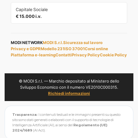
Capitale Sociale
€ 15.000 i.v.
MODI NETWORK
MODI S.r.l.
Sicurezza sul lavoro
Privacy e GDPR
Modello 231
ISO 37001
Corsi online
Piattaforma e-learning
Contatti
Privacy Policy
Cookie Policy
© MODI S.r.l. — Marchio depositato al Ministero dello
Sviluppo Economico con il numero VE2010C000315.
Richiedi informazioni
Trasparenza:
I contenuti testuali e le immagini presenti su questo
sito sono stati generati o elaborati con il supporto di tecnologie di
Intelligenza Artificiale (AI), ai sensi del
Regolamento (UE)
2024/1689
(AI Act).