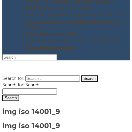
Salute e Sicurezza nei Luoghi di Lavoro
FAQ Stress Lavoro Correlato
FAQ SISTEMI DI GESTIONE AMBIENTALE UNI
EN ISO 14001 TUTTO QUELLO CHE C’È DA
SAPERE
FAQ UNI EN ISO 37001
FAQ – Valutazione Rischio incendio nuovo
Decreto DM 03/06/21
Search for:
Search for:
Search:
img iso 14001_9
img iso 14001_9