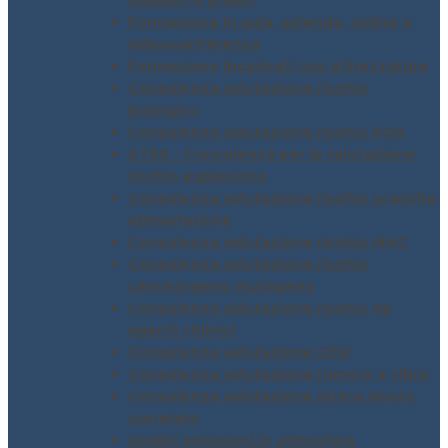
pubblici e privati
Formazione in aula, azienda, online e
videoconferenza
Formazione incaricati uso attrezzature
Consulenza valutazione rischio
biologico
Consulenza valutazione rischio ROA
ATEX – Consulenza per la valutazione
rischio esplosione
Consulenza valutazione rischio scariche
atmosferiche
Consulenza valutazione rischio MMC
Consulenza valutazione rischio
cancerogeno mutageno
Consulenza valutazione rischio da
agenti chimici
Consulenza valutazione CEM
Consulenza valutazione rumore e vibro
Consulenza valutazione stress lavoro
correlato
Analisi emissioni in atmosfera