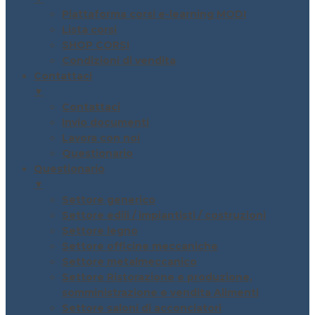
Piattaforma corsi e-learning MODI
Lista corsi
SHOP CORSI
Condizioni di vendita
Contattaci
▼
Contattaci
Invio documenti
Lavora con noi
Questionario
Questionario
▼
Settore generico
Settore edili / impiantisti / costruzioni
Settore legno
Settore officine meccaniche
Settore metalmeccanico
Settore Ristorazione e produzione,
somministrazione e vendita Alimenti
Settore saloni di acconciatori