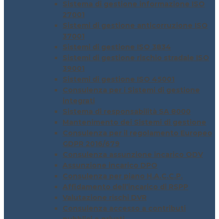
Sistema di gestione informazione ISO
27001
Sistemi di gestione anticorruzione ISO
37001
Sistemi di gestione ISO 3834
Sistemi di gestione rischio stradale ISO
39001
Sistemi di gestione ISO 45001
Consulenza per i Sistemi di gestione
integrati
Sistema di responsabilità SA 8000
Mantenimento dei Sistemi di gestione
Consulenza per il regolamento Europeo
GDPR 2016/679
Consulenza assunzione incarico ODV
Assunzione incarico DPO
Consulenza per piano H.A.C.C.P.
Affidamento dell’incarico di RSPP
Valutazione rischi DVR
Consulenza accesso a contributi