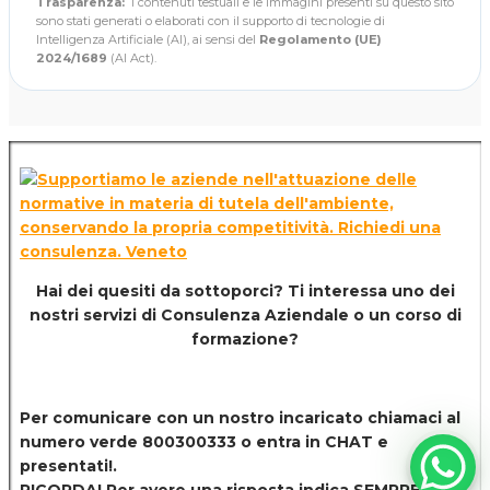
Trasparenza:
I contenuti testuali e le immagini presenti su questo sito
sono stati generati o elaborati con il supporto di tecnologie di
Intelligenza Artificiale (AI), ai sensi del
Regolamento (UE)
2024/1689
(AI Act).
Hai dei quesiti da sottoporci? Ti interessa uno dei
nostri servizi di
Consulenza Aziendale o un corso di
formazione?
Per comunicare con un nostro incaricato chiamaci al
numero verde 800300333 o entra in CHAT e
presentati!.
RICORDA! Per avere una risposta indica SEMPRE il tuo