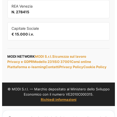
REA Venezia
N. 278415
Capitale Sociale
€ 15.000 i.v.
MODI NETWORK
MODI S.r.l.
Sicurezza sul lavoro
Privacy e GDPR
Modello 231
ISO 37001
Corsi online
Piattaforma e-learning
Contatti
Privacy Policy
Cookie Policy
© MODI S.r.l. — Marchio depositato al Ministero dello Sviluppo
Economico con il numero VE2010C000315.
Richiedi informazioni