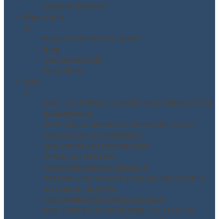
Settore trasporti
Blog e Info
▼
Approfondimenti in breve
Blog
Documenti utili
Fonti Blog
FAQ
▼
FAQ – DATORE DI LAVORO ACCORDO STATO
REGIONI 2025
FAQ Aggiornamento Antincendio nuovo
Decreto DM 01-02/09/2021
FAQ campi elettromagnetici
FAQ D.Lgs 231/2001
FAQ Formazione a Distanza
FAQ Movimentazione manuale dei carichi e
movimenti ripetitivi
FAQ Radiazioni Ottiche Artificiali
FAQ TESTO UNICO 81/2028 in materia di