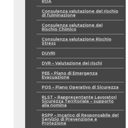
ROA
Consulenza valutazione del rischio
di fulminazione
Consulenza valutazione del
Rischio Chimico
Consulenza valutazione Rischio
Stress
DUVRI
DVR – Valutazione dei rischi
PEE – Piano di Emergenza
Evacuazione
POS – Piano Operativo di Sicurezza
RLST – Rappresentante Lavoratori
Sicurezza Territoriale – supporto
alla nomina
RSPP – Incarico di Responsabile del
Servizio di Prevenzione e
Protezione