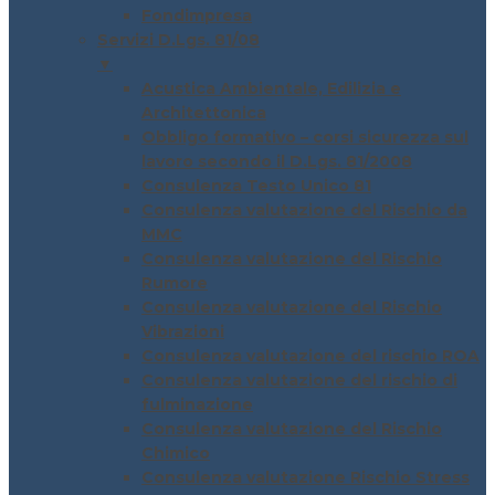
Fondimpresa
Servizi D.Lgs. 81/08
▼
Acustica Ambientale, Edilizia e
Architettonica
Obbligo formativo – corsi sicurezza sul
lavoro secondo il D.Lgs. 81/2008
Consulenza Testo Unico 81
Consulenza valutazione del Rischio da
MMC
Consulenza valutazione del Rischio
Rumore
Consulenza valutazione del Rischio
Vibrazioni
Consulenza valutazione del rischio ROA
Consulenza valutazione del rischio di
fulminazione
Consulenza valutazione del Rischio
Chimico
Consulenza valutazione Rischio Stress