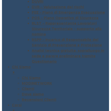
DUVRI
DVR – Valutazione dei rischi
PEE – Piano di Emergenza Evacuazione
POS – Piano Operativo di Sicurezza
RLST – Rappresentante Lavoratori
Sicurezza Territoriale – supporto alla
nomina
RSPP – Incarico di Responsabile del
Servizio di Prevenzione e Protezione
Analisi tecnica gratuita: sopralluogo in
sede e parere preliminare tramite
Questionario
Chi Siamo
▼
Chi Siamo
MODINETWORK
Clienti
Dove siamo
Recensioni Clienti
Corsi
▼