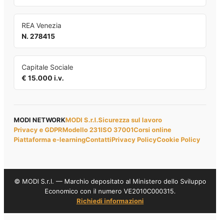
REA Venezia
N. 278415
Capitale Sociale
€ 15.000 i.v.
MODI NETWORK
MODI S.r.l.
Sicurezza sul lavoro
Privacy e GDPR
Modello 231
ISO 37001
Corsi online
Piattaforma e-learning
Contatti
Privacy Policy
Cookie Policy
© MODI S.r.l. — Marchio depositato al Ministero dello Sviluppo
Economico con il numero VE2010C000315.
Richiedi informazioni