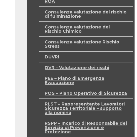
ROA
Consulenza valutazione del rischio
di fulminazione
Consulenza valutazione del
Rischio Chimico
Consulenza valutazione Rischio
Stress
DUVRI
DVR – Valutazione dei rischi
PEE – Piano di Emergenza
Evacuazione
POS – Piano Operativo di Sicurezza
RLST – Rappresentante Lavoratori
Sicurezza Territoriale – supporto
alla nomina
RSPP – Incarico di Responsabile del
Servizio di Prevenzione e
Protezione