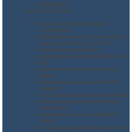
Fondimpresa
Servizi D.Lgs. 81/08
▼
Acustica Ambientale, Edilizia e
Architettonica
Obbligo formativo – corsi sicurezza sul
lavoro secondo il D.Lgs. 81/2008
Consulenza Testo Unico 81
Consulenza valutazione del Rischio da
MMC
Consulenza valutazione del Rischio
Rumore
Consulenza valutazione del Rischio
Vibrazioni
Consulenza valutazione del rischio ROA
Consulenza valutazione del rischio di
fulminazione
Consulenza valutazione del Rischio
Chimico
Consulenza valutazione Rischio Stress