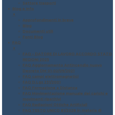
Settore trasporti
Blog e Info
▼
Approfondimenti in breve
Blog
Documenti utili
Fonti Blog
FAQ
▼
FAQ – DATORE DI LAVORO ACCORDO STATO
REGIONI 2025
FAQ Aggiornamento Antincendio nuovo
Decreto DM 01-02/09/2021
FAQ campi elettromagnetici
FAQ D.Lgs 231/2001
FAQ Formazione a Distanza
FAQ Movimentazione manuale dei carichi e
movimenti ripetitivi
FAQ Radiazioni Ottiche Artificiali
FAQ TESTO UNICO 81/2028 in materia di