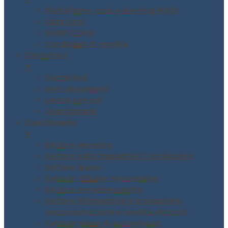
Piattaforma corsi e-learning MODI
Lista corsi
SHOP CORSI
Condizioni di vendita
Contattaci
▼
Contattaci
Invio documenti
Lavora con noi
Questionario
Questionario
▼
Settore generico
Settore edili / impiantisti / costruzioni
Settore legno
Settore officine meccaniche
Settore metalmeccanico
Settore Ristorazione e produzione,
somministrazione e vendita Alimenti
Settore saloni di acconciatori