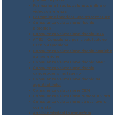
pubblici e privati
Formazione in aula, azienda, online e
videoconferenza
Formazione incaricati uso attrezzature
Consulenza valutazione rischio
biologico
Consulenza valutazione rischio ROA
ATEX – Consulenza per la valutazione
rischio esplosione
Consulenza valutazione rischio scariche
atmosferiche
Consulenza valutazione rischio MMC
Consulenza valutazione rischio
cancerogeno mutageno
Consulenza valutazione rischio da
agenti chimici
Consulenza valutazione CEM
Consulenza valutazione rumore e vibro
Consulenza valutazione stress lavoro
correlato
Analisi emissioni in atmosfera