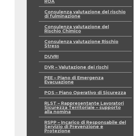
ROA
Consulenza valutazione del rischio
di fulminazione
Consulenza valutazione del
Rischio Chimico
Consulenza valutazione Rischio
Stress
DUVRI
DVR – Valutazione dei rischi
PEE – Piano di Emergenza
Evacuazione
POS – Piano Operativo di Sicurezza
RLST – Rappresentante Lavoratori
Sicurezza Territoriale – supporto
alla nomina
RSPP – Incarico di Responsabile del
Servizio di Prevenzione e
Protezione