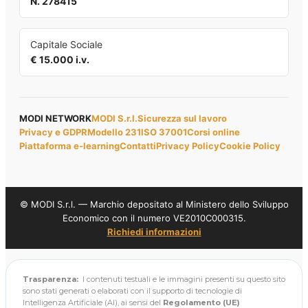
N. 278415
Capitale Sociale
€ 15.000 i.v.
MODI NETWORK
MODI S.r.l.
Sicurezza sul lavoro
Privacy e GDPR
Modello 231
ISO 37001
Corsi online
Piattaforma e-learning
Contatti
Privacy Policy
Cookie Policy
© MODI S.r.l. — Marchio depositato al Ministero dello Sviluppo
Economico con il numero VE2010C000315.
Richiedi informazioni
Trasparenza:
I contenuti testuali e le immagini presenti su questo sito
sono stati generati o elaborati con il supporto di tecnologie di
Intelligenza Artificiale (AI), ai sensi del
Regolamento (UE)