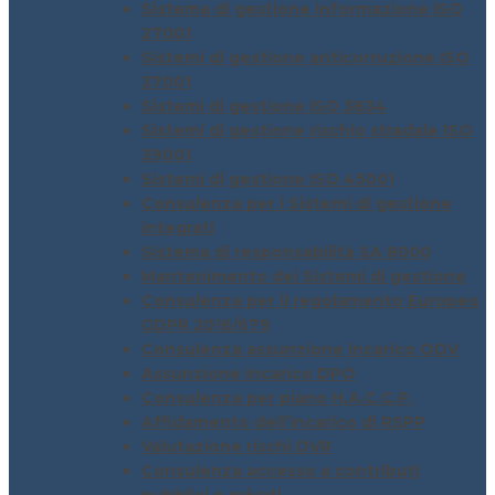
Sistema di gestione informazione ISO
27001
Sistemi di gestione anticorruzione ISO
37001
Sistemi di gestione ISO 3834
Sistemi di gestione rischio stradale ISO
39001
Sistemi di gestione ISO 45001
Consulenza per i Sistemi di gestione
integrati
Sistema di responsabilità SA 8000
Mantenimento dei Sistemi di gestione
Consulenza per il regolamento Europeo
GDPR 2016/679
Consulenza assunzione incarico ODV
Assunzione incarico DPO
Consulenza per piano H.A.C.C.P.
Affidamento dell’incarico di RSPP
Valutazione rischi DVR
Consulenza accesso a contributi