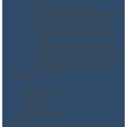
DUVRI
DVR – Valutazione dei rischi
PEE – Piano di Emergenza Evacuazione
POS – Piano Operativo di Sicurezza
RLST – Rappresentante Lavoratori
Sicurezza Territoriale – supporto alla
nomina
RSPP – Incarico di Responsabile del
Servizio di Prevenzione e Protezione
Analisi tecnica gratuita: sopralluogo in
sede e parere preliminare tramite
Questionario
Chi Siamo
▼
Chi Siamo
MODINETWORK
Clienti
Dove siamo
Recensioni Clienti
Corsi
▼