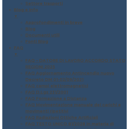
Settore trasporti
Blog e Info
▼
Approfondimenti in breve
Blog
Documenti utili
Fonti Blog
FAQ
▼
FAQ – DATORE DI LAVORO ACCORDO STATO
REGIONI 2025
FAQ Aggiornamento Antincendio nuovo
Decreto DM 01-02/09/2021
FAQ campi elettromagnetici
FAQ D.Lgs 231/2001
FAQ Formazione a Distanza
FAQ Movimentazione manuale dei carichi e
movimenti ripetitivi
FAQ Radiazioni Ottiche Artificiali
FAQ TESTO UNICO 81/2028 in materia di