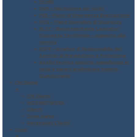
DUVRI
DVR – Valutazione dei rischi
PEE – Piano di Emergenza Evacuazione
POS – Piano Operativo di Sicurezza
RLST – Rappresentante Lavoratori
Sicurezza Territoriale – supporto alla
nomina
RSPP – Incarico di Responsabile del
Servizio di Prevenzione e Protezione
Analisi tecnica gratuita: sopralluogo in
sede e parere preliminare tramite
Questionario
Chi Siamo
▼
Chi Siamo
MODINETWORK
Clienti
Dove siamo
Recensioni Clienti
Corsi
▼