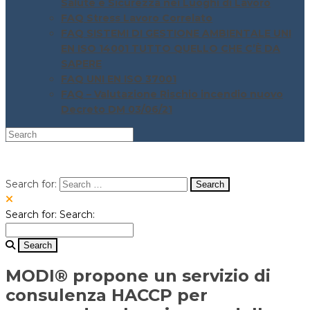
Salute e Sicurezza nei Luoghi di Lavoro
FAQ Stress Lavoro Correlato
FAQ SISTEMI DI GESTIONE AMBIENTALE UNI
EN ISO 14001 TUTTO QUELLO CHE C’È DA
SAPERE
FAQ UNI EN ISO 37001
FAQ – Valutazione Rischio incendio nuovo
Decreto DM 03/06/21
Search for:
Search for:
Search:
MODI® propone un servizio di
consulenza HACCP per