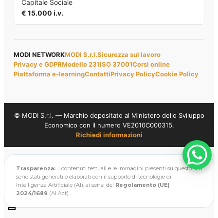
Capitale Sociale
€ 15.000 i.v.
MODI NETWORK
MODI S.r.l.
Sicurezza sul lavoro
Privacy e GDPR
Modello 231
ISO 37001
Corsi online
Piattaforma e-learning
Contatti
Privacy Policy
Cookie Policy
© MODI S.r.l. — Marchio depositato al Ministero dello Sviluppo
Economico con il numero VE2010C000315.
Richiedi informazioni
Trasparenza:
I contenuti testuali e le immagini presenti su questo sito
sono stati generati o elaborati con il supporto di tecnologie di
Intelligenza Artificiale (AI), ai sensi del
Regolamento (UE)
2024/1689
(AI Act).