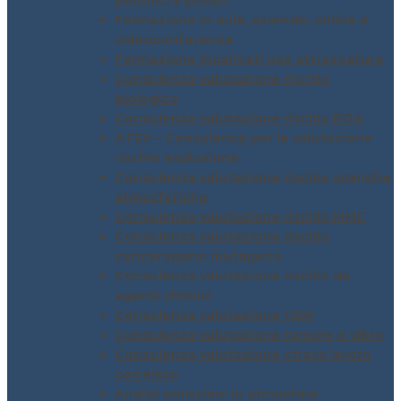
pubblici e privati
Formazione in aula, azienda, online e
videoconferenza
Formazione incaricati uso attrezzature
Consulenza valutazione rischio
biologico
Consulenza valutazione rischio ROA
ATEX – Consulenza per la valutazione
rischio esplosione
Consulenza valutazione rischio scariche
atmosferiche
Consulenza valutazione rischio MMC
Consulenza valutazione rischio
cancerogeno mutageno
Consulenza valutazione rischio da
agenti chimici
Consulenza valutazione CEM
Consulenza valutazione rumore e vibro
Consulenza valutazione stress lavoro
correlato
Analisi emissioni in atmosfera