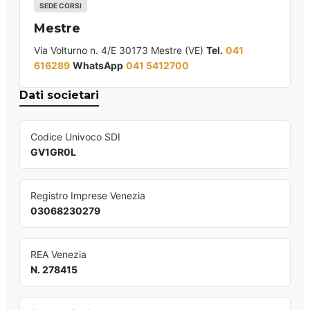
SEDE CORSI
Mestre
Via Volturno n. 4/E 30173 Mestre (VE)
Tel.
041
616289
WhatsApp
041 5412700
Dati societari
Codice Univoco SDI
GV1GR0L
Registro Imprese Venezia
03068230279
REA Venezia
N. 278415