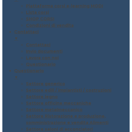
Piattaforma corsi e-learning MODI
Lista corsi
SHOP CORSI
Condizioni di vendita
Contattaci
▼
Contattaci
Invio documenti
Lavora con noi
Questionario
Questionario
▼
Settore generico
Settore edili / impiantisti / costruzioni
Settore legno
Settore officine meccaniche
Settore metalmeccanico
Settore Ristorazione e produzione,
somministrazione e vendita Alimenti
Settore saloni di acconciatori