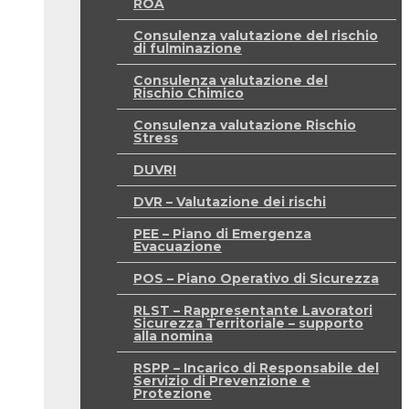
ROA
Consulenza valutazione del rischio
di fulminazione
Consulenza valutazione del
Rischio Chimico
Consulenza valutazione Rischio
Stress
DUVRI
DVR – Valutazione dei rischi
PEE – Piano di Emergenza
Evacuazione
POS – Piano Operativo di Sicurezza
RLST – Rappresentante Lavoratori
Sicurezza Territoriale – supporto
alla nomina
RSPP – Incarico di Responsabile del
Servizio di Prevenzione e
Protezione