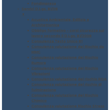
Fondimpresa
Servizi D.Lgs. 81/08
▼
Acustica Ambientale, Edilizia e
Architettonica
Obbligo formativo – corsi sicurezza sul
lavoro secondo il D.Lgs. 81/2008
Consulenza Testo Unico 81
Consulenza valutazione del Rischio da
MMC
Consulenza valutazione del Rischio
Rumore
Consulenza valutazione del Rischio
Vibrazioni
Consulenza valutazione del rischio ROA
Consulenza valutazione del rischio di
fulminazione
Consulenza valutazione del Rischio
Chimico
Consulenza valutazione Rischio Stress