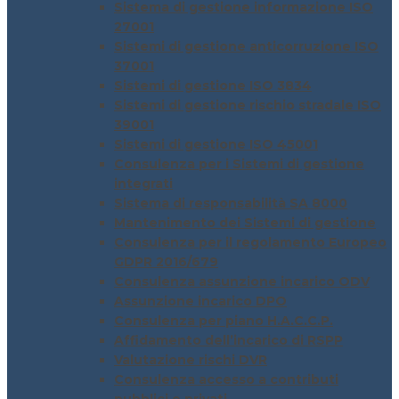
Sistema di gestione informazione ISO
27001
Sistemi di gestione anticorruzione ISO
37001
Sistemi di gestione ISO 3834
Sistemi di gestione rischio stradale ISO
39001
Sistemi di gestione ISO 45001
Consulenza per i Sistemi di gestione
integrati
Sistema di responsabilità SA 8000
Mantenimento dei Sistemi di gestione
Consulenza per il regolamento Europeo
GDPR 2016/679
Consulenza assunzione incarico ODV
Assunzione incarico DPO
Consulenza per piano H.A.C.C.P.
Affidamento dell’incarico di RSPP
Valutazione rischi DVR
Consulenza accesso a contributi