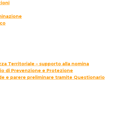
ioni
lminazione
ico
za Territoriale – supporto alla nomina
zio di Prevenzione e Protezione
ede e parere preliminare tramite Questionario