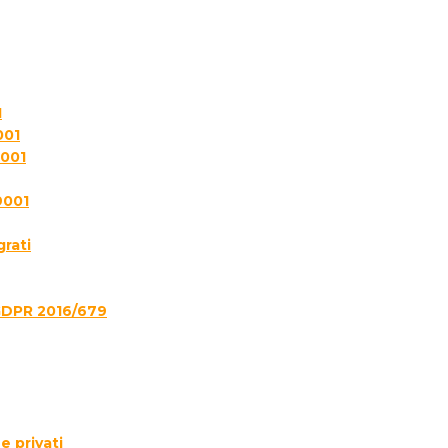
1
001
7001
9001
grati
GDPR 2016/679
e privati