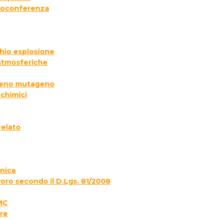
deoconferenza
chio esplosione
 atmosferiche
ogeno mutageno
 chimici
relato
onica
voro secondo il D.Lgs. 81/2008
MC
re