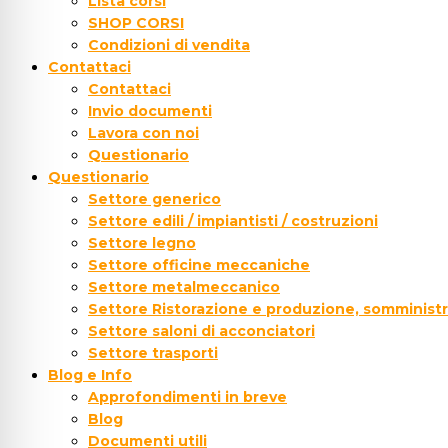
Lista corsi
SHOP CORSI
Condizioni di vendita
Contattaci
Contattaci
Invio documenti
Lavora con noi
Questionario
Questionario
Settore generico
Settore edili / impiantisti / costruzioni
Settore legno
Settore officine meccaniche
Settore metalmeccanico
Settore Ristorazione e produzione, somministr
Settore saloni di acconciatori
Settore trasporti
Blog e Info
Approfondimenti in breve
Blog
Documenti utili