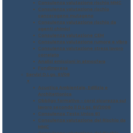
Consulenza valutazione rischio MMC
Consulenza valutazione rischio
cancerogeno mutageno
Consulenza valutazione rischio da
agenti chimici
Consulenza valutazione CEM
Consulenza valutazione rumore e vibro
Consulenza valutazione stress lavoro
correlato
Analisi emissioni in atmosfera
Fondimpresa
Servizi D.Lgs. 81/08
▼
Acustica Ambientale, Edilizia e
Architettonica
Obbligo formativo – corsi sicurezza sul
lavoro secondo il D.Lgs. 81/2008
Consulenza Testo Unico 81
Consulenza valutazione del Rischio da
MMC