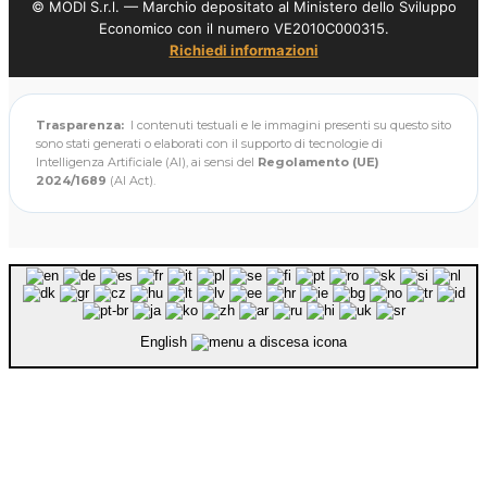
© MODI S.r.l. — Marchio depositato al Ministero dello Sviluppo
Economico con il numero VE2010C000315.
Richiedi informazioni
Trasparenza:
I contenuti testuali e le immagini presenti su questo sito
sono stati generati o elaborati con il supporto di tecnologie di
Intelligenza Artificiale (AI), ai sensi del
Regolamento (UE)
2024/1689
(AI Act).
English