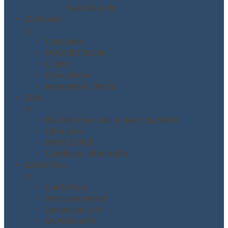
Questionario
Chi Siamo
▼
Chi Siamo
MODINETWORK
Clienti
Dove siamo
Recensioni Clienti
Corsi
▼
Piattaforma corsi e-learning MODI
Lista corsi
SHOP CORSI
Condizioni di vendita
Contattaci
▼
Contattaci
Invio documenti
Lavora con noi
Questionario