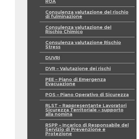
ROA
Consulenza valutazione del rischio
di fulminazione
Consulenza valutazione del
Rischio Chimico
Consulenza valutazione Rischio
Stress
DUVRI
DVR – Valutazione dei rischi
PEE – Piano di Emergenza
Evacuazione
POS – Piano Operativo di Sicurezza
RLST – Rappresentante Lavoratori
Sicurezza Territoriale – supporto
alla nomina
RSPP – Incarico di Responsabile del
Servizio di Prevenzione e
Protezione