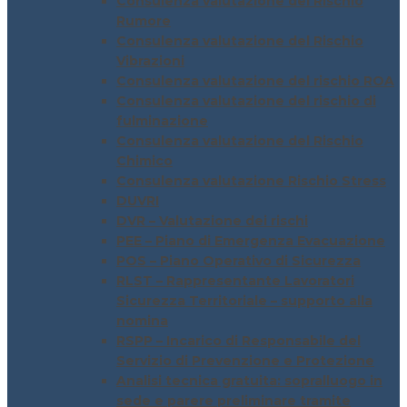
Consulenza valutazione del Rischio
Rumore
Consulenza valutazione del Rischio
Vibrazioni
Consulenza valutazione del rischio ROA
Consulenza valutazione del rischio di
fulminazione
Consulenza valutazione del Rischio
Chimico
Consulenza valutazione Rischio Stress
DUVRI
DVR – Valutazione dei rischi
PEE – Piano di Emergenza Evacuazione
POS – Piano Operativo di Sicurezza
RLST – Rappresentante Lavoratori
Sicurezza Territoriale – supporto alla
nomina
RSPP – Incarico di Responsabile del
Servizio di Prevenzione e Protezione
Analisi tecnica gratuita: sopralluogo in
sede e parere preliminare tramite