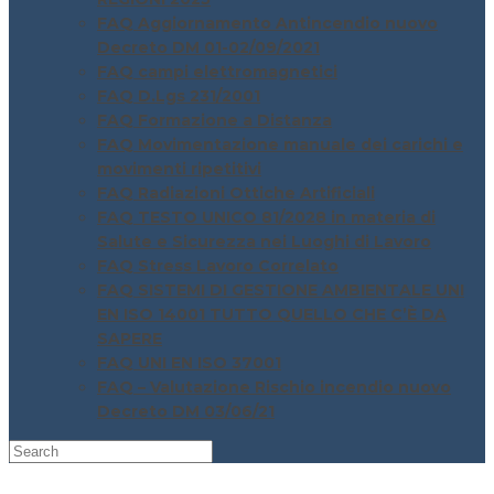
FAQ Aggiornamento Antincendio nuovo
Decreto DM 01-02/09/2021
FAQ campi elettromagnetici
FAQ D.Lgs 231/2001
FAQ Formazione a Distanza
FAQ Movimentazione manuale dei carichi e
movimenti ripetitivi
FAQ Radiazioni Ottiche Artificiali
FAQ TESTO UNICO 81/2028 in materia di
Salute e Sicurezza nei Luoghi di Lavoro
FAQ Stress Lavoro Correlato
FAQ SISTEMI DI GESTIONE AMBIENTALE UNI
EN ISO 14001 TUTTO QUELLO CHE C’È DA
SAPERE
FAQ UNI EN ISO 37001
FAQ – Valutazione Rischio incendio nuovo
Decreto DM 03/06/21