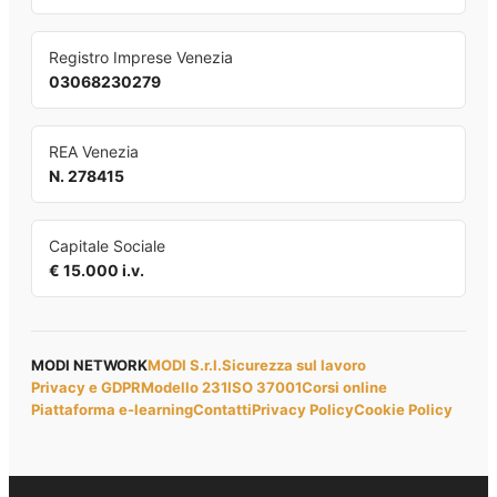
Registro Imprese Venezia
03068230279
REA Venezia
N. 278415
Capitale Sociale
€ 15.000 i.v.
MODI NETWORK
MODI S.r.l.
Sicurezza sul lavoro
Privacy e GDPR
Modello 231
ISO 37001
Corsi online
Piattaforma e-learning
Contatti
Privacy Policy
Cookie Policy