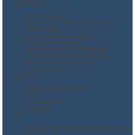
Questionario
▼
Settore generico
Settore edili / impiantisti / costruzioni
Settore legno
Settore officine meccaniche
Settore metalmeccanico
Settore Ristorazione e produzione,
somministrazione e vendita Alimenti
Settore saloni di acconciatori
Settore trasporti
Blog e Info
▼
Approfondimenti in breve
Blog
Documenti utili
Fonti Blog
FAQ
▼
FAQ – DATORE DI LAVORO ACCORDO STATO
REGIONI 2025