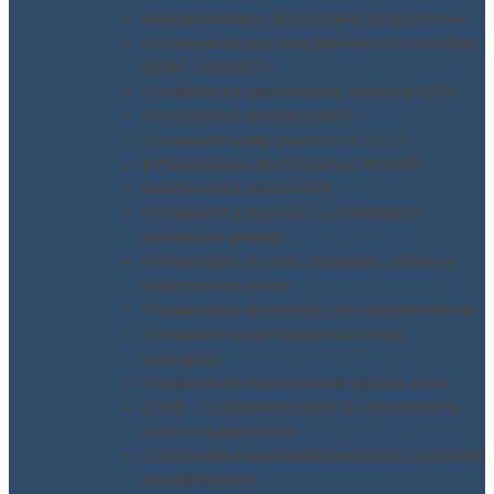
Mantenimento dei Sistemi di gestione
Consulenza per il regolamento Europeo
GDPR 2016/679
Consulenza assunzione incarico ODV
Assunzione incarico DPO
Consulenza per piano H.A.C.C.P.
Affidamento dell’incarico di RSPP
Valutazione rischi DVR
Consulenza accesso a contributi
pubblici e privati
Formazione in aula, azienda, online e
videoconferenza
Formazione incaricati uso attrezzature
Consulenza valutazione rischio
biologico
Consulenza valutazione rischio ROA
ATEX – Consulenza per la valutazione
rischio esplosione
Consulenza valutazione rischio scariche
atmosferiche