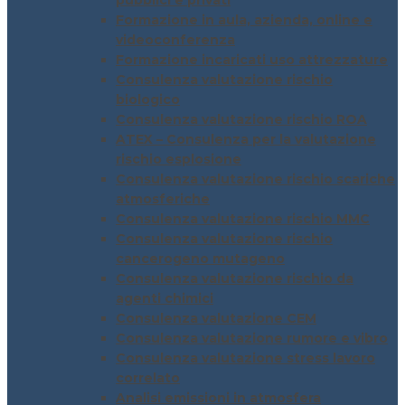
pubblici e privati
Formazione in aula, azienda, online e
videoconferenza
Formazione incaricati uso attrezzature
Consulenza valutazione rischio
biologico
Consulenza valutazione rischio ROA
ATEX – Consulenza per la valutazione
rischio esplosione
Consulenza valutazione rischio scariche
atmosferiche
Consulenza valutazione rischio MMC
Consulenza valutazione rischio
cancerogeno mutageno
Consulenza valutazione rischio da
agenti chimici
Consulenza valutazione CEM
Consulenza valutazione rumore e vibro
Consulenza valutazione stress lavoro
correlato
Analisi emissioni in atmosfera