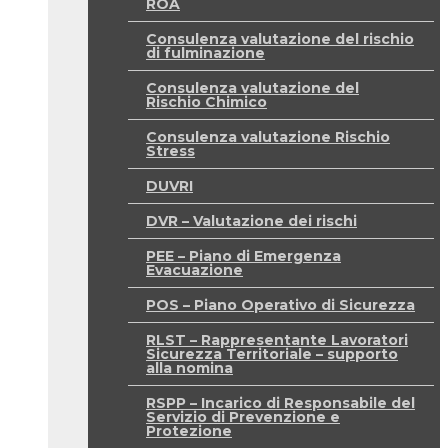
ROA
Consulenza valutazione del rischio
di fulminazione
Consulenza valutazione del
Rischio Chimico
Consulenza valutazione Rischio
Stress
DUVRI
DVR – Valutazione dei rischi
PEE – Piano di Emergenza
Evacuazione
POS – Piano Operativo di Sicurezza
RLST – Rappresentante Lavoratori
Sicurezza Territoriale – supporto
alla nomina
RSPP – Incarico di Responsabile del
Servizio di Prevenzione e
Protezione