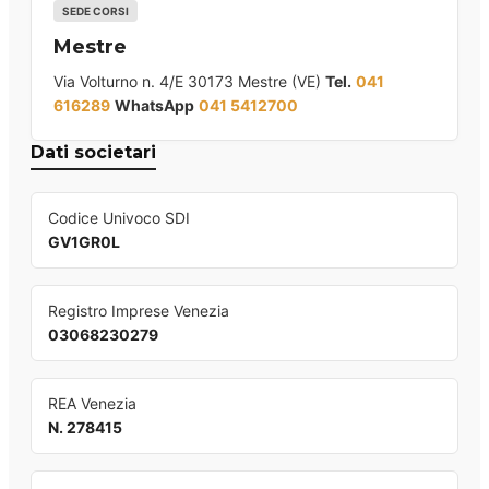
SEDE CORSI
Mestre
Via Volturno n. 4/E 30173 Mestre (VE)
Tel.
041
616289
WhatsApp
041 5412700
Dati societari
Codice Univoco SDI
GV1GR0L
Registro Imprese Venezia
03068230279
REA Venezia
N. 278415