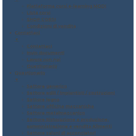
Piattaforma corsi e-learning MODI
Lista corsi
SHOP CORSI
Condizioni di vendita
Contattaci
▼
Contattaci
Invio documenti
Lavora con noi
Questionario
Questionario
▼
Settore generico
Settore edili / impiantisti / costruzioni
Settore legno
Settore officine meccaniche
Settore metalmeccanico
Settore Ristorazione e produzione,
somministrazione e vendita Alimenti
Settore saloni di acconciatori