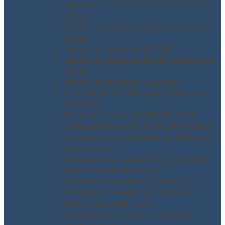
Sistema di gestione informazione ISO
27001
Sistemi di gestione anticorruzione ISO
37001
Sistemi di gestione ISO 3834
Sistemi di gestione rischio stradale ISO
39001
Sistemi di gestione ISO 45001
Consulenza per i Sistemi di gestione
integrati
Sistema di responsabilità SA 8000
Mantenimento dei Sistemi di gestione
Consulenza per il regolamento Europeo
GDPR 2016/679
Consulenza assunzione incarico ODV
Assunzione incarico DPO
Consulenza per piano H.A.C.C.P.
Affidamento dell’incarico di RSPP
Valutazione rischi DVR
Consulenza accesso a contributi