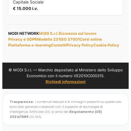
Capitale Sociale
€ 15.000 i.v.
MODI NETWORK
MODI S.r.l.
Sicurezza sul lavoro
Privacy e GDPR
Modello 231
ISO 37001
Corsi online
Piattaforma e-learning
Contatti
Privacy Policy
Cookie Policy
© MODI S.r.l. — Marchio depositato al Ministero dello Sviluppo
Economico con il numero VE2010C000315.
Richiedi informazioni
Trasparenza:
I contenuti testuali e le immagini presenti su questo sito
sono stati generati o elaborati con il supporto di tecnologie di
Intelligenza Artificiale (AI), ai sensi del
Regolamento (UE)
2024/1689
(AI Act).