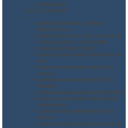
Fondimpresa
Servizi D.Lgs. 81/08
▼
Acustica Ambientale, Edilizia e
Architettonica
Obbligo formativo – corsi sicurezza sul
lavoro secondo il D.Lgs. 81/2008
Consulenza Testo Unico 81
Consulenza valutazione del Rischio da
MMC
Consulenza valutazione del Rischio
Rumore
Consulenza valutazione del Rischio
Vibrazioni
Consulenza valutazione del rischio ROA
Consulenza valutazione del rischio di
fulminazione
Consulenza valutazione del Rischio
Chimico
Consulenza valutazione Rischio Stress