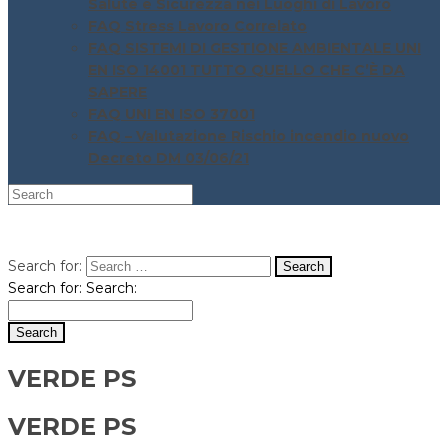
Salute e Sicurezza nei Luoghi di Lavoro
FAQ Stress Lavoro Correlato
FAQ SISTEMI DI GESTIONE AMBIENTALE UNI
EN ISO 14001 TUTTO QUELLO CHE C’È DA
SAPERE
FAQ UNI EN ISO 37001
FAQ – Valutazione Rischio incendio nuovo
Decreto DM 03/06/21
Search for:
Search for:
Search:
VERDE PS
VERDE PS