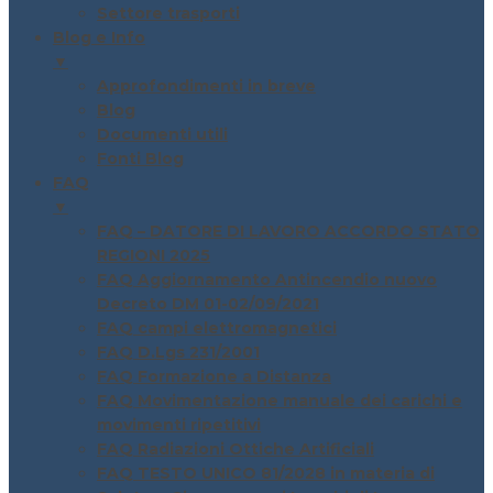
Settore trasporti
Blog e Info
▼
Approfondimenti in breve
Blog
Documenti utili
Fonti Blog
FAQ
▼
FAQ – DATORE DI LAVORO ACCORDO STATO
REGIONI 2025
FAQ Aggiornamento Antincendio nuovo
Decreto DM 01-02/09/2021
FAQ campi elettromagnetici
FAQ D.Lgs 231/2001
FAQ Formazione a Distanza
FAQ Movimentazione manuale dei carichi e
movimenti ripetitivi
FAQ Radiazioni Ottiche Artificiali
FAQ TESTO UNICO 81/2028 in materia di