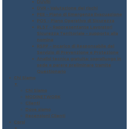
DUVRI
DVR – Valutazione dei rischi
PEE – Piano di Emergenza Evacuazione
POS – Piano Operativo di Sicurezza
RLST – Rappresentante Lavoratori
Sicurezza Territoriale – supporto alla
nomina
RSPP – Incarico di Responsabile del
Servizio di Prevenzione e Protezione
Analisi tecnica gratuita: sopralluogo in
sede e parere preliminare tramite
Questionario
Chi Siamo
▼
Chi Siamo
MODINETWORK
Clienti
Dove siamo
Recensioni Clienti
Corsi
▼