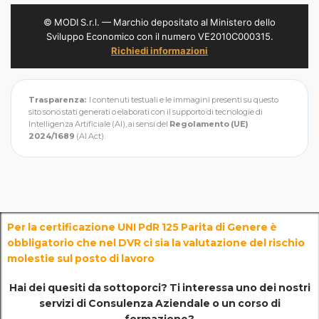
© MODI S.r.l. — Marchio depositato al Ministero dello
Sviluppo Economico con il numero VE2010C000315.
Richiedi informazioni
Trasparenza:
I contenuti testuali e le immagini presenti su questo
sito sono stati generati o elaborati con il supporto di tecnologie di
Intelligenza Artificiale (AI), ai sensi del
Regolamento (UE)
2024/1689
(AI Act).
Per la certificazione UNI PdR 125 Parita di Genere è
obbligatorio che nel DVR ci sia la valutazione del rischio
molestie sul posto di lavoro
Hai dei quesiti da sottoporci? Ti interessa uno dei nostri
servizi di
Consulenza Aziendale o un corso di