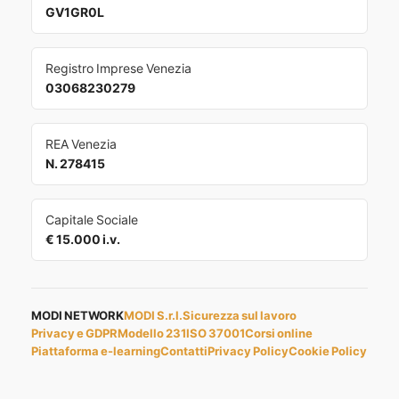
GV1GR0L
Registro Imprese Venezia
03068230279
REA Venezia
N. 278415
Capitale Sociale
€ 15.000 i.v.
MODI NETWORK
MODI S.r.l.
Sicurezza sul lavoro
Privacy e GDPR
Modello 231
ISO 37001
Corsi online
Piattaforma e-learning
Contatti
Privacy Policy
Cookie Policy