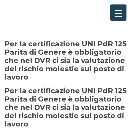
Home
×
Consulenze per
Chi Siamo
Per la certificazione UNI PdR 125
Parita di Genere è obbligatorio
Corsi
che nel DVR ci sia la valutazione
Contattaci
del rischio molestie sul posto di
lavoro
Questionario
Per la certificazione UNI PdR 125
Blog e Info
Parita di Genere è obbligatorio
che nel DVR ci sia la valutazione
FAQ
del rischio molestie sul posto di
lavoro