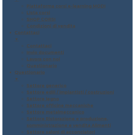
Piattaforma corsi e-learning MODI
Lista corsi
SHOP CORSI
Condizioni di vendita
Contattaci
▼
Contattaci
Invio documenti
Lavora con noi
Questionario
Questionario
▼
Settore generico
Settore edili / impiantisti / costruzioni
Settore legno
Settore officine meccaniche
Settore metalmeccanico
Settore Ristorazione e produzione,
somministrazione e vendita Alimenti
Settore saloni di acconciatori