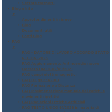
Settore trasporti
Blog e Info
▼
Approfondimenti in breve
Blog
Documenti utili
Fonti Blog
FAQ
▼
FAQ – DATORE DI LAVORO ACCORDO STATO
REGIONI 2025
FAQ Aggiornamento Antincendio nuovo
Decreto DM 01-02/09/2021
FAQ campi elettromagnetici
FAQ D.Lgs 231/2001
FAQ Formazione a Distanza
FAQ Movimentazione manuale dei carichi e
movimenti ripetitivi
FAQ Radiazioni Ottiche Artificiali
FAQ TESTO UNICO 81/2028 in materia di