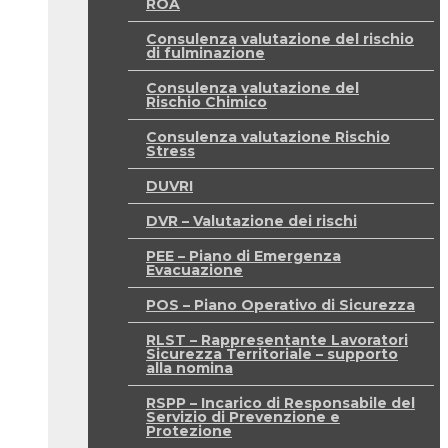
ROA
Consulenza valutazione del rischio
di fulminazione
Consulenza valutazione del
Rischio Chimico
Consulenza valutazione Rischio
Stress
DUVRI
DVR – Valutazione dei rischi
PEE – Piano di Emergenza
Evacuazione
POS – Piano Operativo di Sicurezza
RLST – Rappresentante Lavoratori
Sicurezza Territoriale – supporto
alla nomina
RSPP – Incarico di Responsabile del
Servizio di Prevenzione e
Protezione