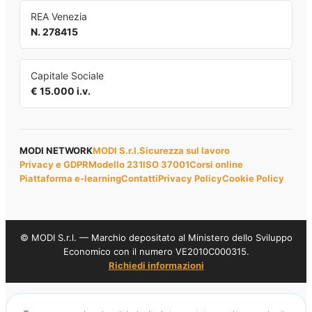
REA Venezia
N. 278415
Capitale Sociale
€ 15.000 i.v.
MODI NETWORK
MODI S.r.l.
Sicurezza sul lavoro
Privacy e GDPR
Modello 231
ISO 37001
Corsi online
Piattaforma e-learning
Contatti
Privacy Policy
Cookie Policy
© MODI S.r.l. — Marchio depositato al Ministero dello Sviluppo
Economico con il numero VE2010C000315.
Richiedi informazioni