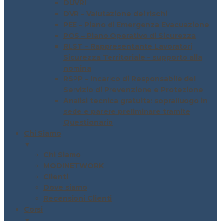
DUVRI
DVR – Valutazione dei rischi
PEE – Piano di Emergenza Evacuazione
POS – Piano Operativo di Sicurezza
RLST – Rappresentante Lavoratori
Sicurezza Territoriale – supporto alla
nomina
RSPP – Incarico di Responsabile del
Servizio di Prevenzione e Protezione
Analisi tecnica gratuita: sopralluogo in
sede e parere preliminare tramite
Questionario
Chi Siamo
▼
Chi Siamo
MODINETWORK
Clienti
Dove siamo
Recensioni Clienti
Corsi
▼