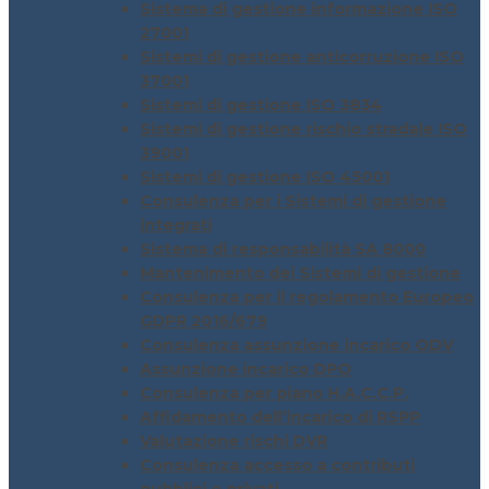
Sistema di gestione informazione ISO
27001
Sistemi di gestione anticorruzione ISO
37001
Sistemi di gestione ISO 3834
Sistemi di gestione rischio stradale ISO
39001
Sistemi di gestione ISO 45001
Consulenza per i Sistemi di gestione
integrati
Sistema di responsabilità SA 8000
Mantenimento dei Sistemi di gestione
Consulenza per il regolamento Europeo
GDPR 2016/679
Consulenza assunzione incarico ODV
Assunzione incarico DPO
Consulenza per piano H.A.C.C.P.
Affidamento dell’incarico di RSPP
Valutazione rischi DVR
Consulenza accesso a contributi