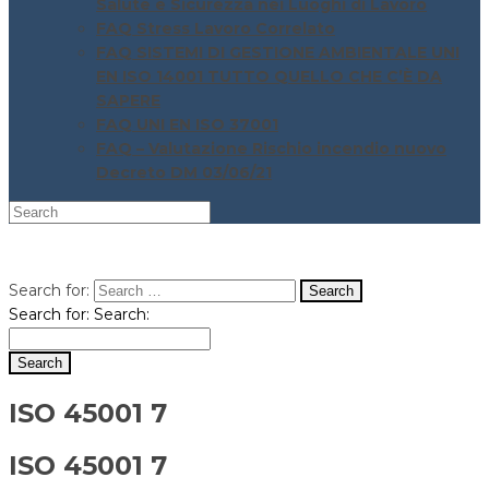
Salute e Sicurezza nei Luoghi di Lavoro
FAQ Stress Lavoro Correlato
FAQ SISTEMI DI GESTIONE AMBIENTALE UNI
EN ISO 14001 TUTTO QUELLO CHE C’È DA
SAPERE
FAQ UNI EN ISO 37001
FAQ – Valutazione Rischio incendio nuovo
Decreto DM 03/06/21
Search for:
Search for:
Search:
ISO 45001 7
ISO 45001 7