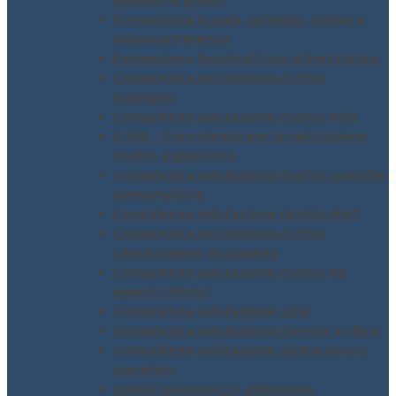
pubblici e privati
Formazione in aula, azienda, online e
videoconferenza
Formazione incaricati uso attrezzature
Consulenza valutazione rischio
biologico
Consulenza valutazione rischio ROA
ATEX – Consulenza per la valutazione
rischio esplosione
Consulenza valutazione rischio scariche
atmosferiche
Consulenza valutazione rischio MMC
Consulenza valutazione rischio
cancerogeno mutageno
Consulenza valutazione rischio da
agenti chimici
Consulenza valutazione CEM
Consulenza valutazione rumore e vibro
Consulenza valutazione stress lavoro
correlato
Analisi emissioni in atmosfera