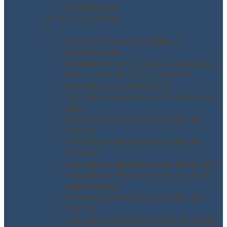
Fondimpresa
Servizi D.Lgs. 81/08
▼
Acustica Ambientale, Edilizia e
Architettonica
Obbligo formativo – corsi sicurezza sul
lavoro secondo il D.Lgs. 81/2008
Consulenza Testo Unico 81
Consulenza valutazione del Rischio da
MMC
Consulenza valutazione del Rischio
Rumore
Consulenza valutazione del Rischio
Vibrazioni
Consulenza valutazione del rischio ROA
Consulenza valutazione del rischio di
fulminazione
Consulenza valutazione del Rischio
Chimico
Consulenza valutazione Rischio Stress