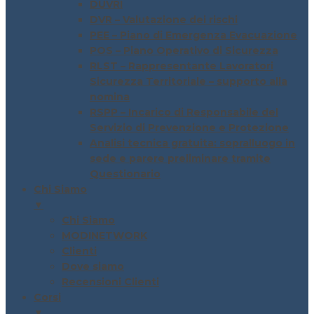
DUVRI
DVR – Valutazione dei rischi
PEE – Piano di Emergenza Evacuazione
POS – Piano Operativo di Sicurezza
RLST – Rappresentante Lavoratori
Sicurezza Territoriale – supporto alla
nomina
RSPP – Incarico di Responsabile del
Servizio di Prevenzione e Protezione
Analisi tecnica gratuita: sopralluogo in
sede e parere preliminare tramite
Questionario
Chi Siamo
▼
Chi Siamo
MODINETWORK
Clienti
Dove siamo
Recensioni Clienti
Corsi
▼