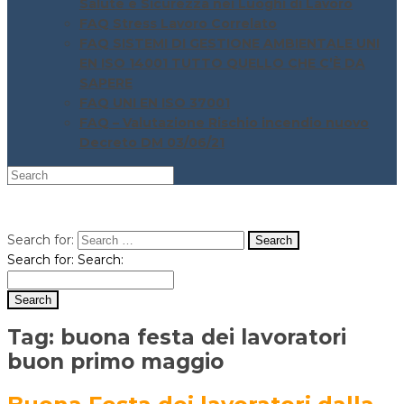
Salute e Sicurezza nei Luoghi di Lavoro
FAQ Stress Lavoro Correlato
FAQ SISTEMI DI GESTIONE AMBIENTALE UNI
EN ISO 14001 TUTTO QUELLO CHE C’È DA
SAPERE
FAQ UNI EN ISO 37001
FAQ – Valutazione Rischio incendio nuovo
Decreto DM 03/06/21
Search for:
Search for:
Search:
Tag:
buona festa dei lavoratori
buon primo maggio