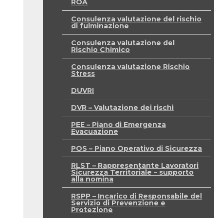
ROA
Consulenza valutazione del rischio
di fulminazione
Consulenza valutazione del
Rischio Chimico
Consulenza valutazione Rischio
Stress
DUVRI
DVR – Valutazione dei rischi
PEE – Piano di Emergenza
Evacuazione
POS – Piano Operativo di Sicurezza
RLST – Rappresentante Lavoratori
Sicurezza Territoriale – supporto
alla nomina
RSPP – Incarico di Responsabile del
Servizio di Prevenzione e
Protezione