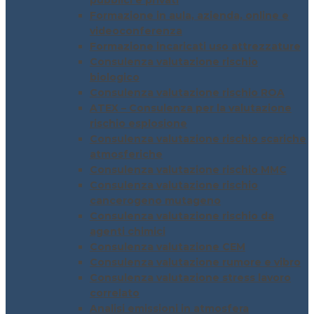
pubblici e privati
Formazione in aula, azienda, online e
videoconferenza
Formazione incaricati uso attrezzature
Consulenza valutazione rischio
biologico
Consulenza valutazione rischio ROA
ATEX – Consulenza per la valutazione
rischio esplosione
Consulenza valutazione rischio scariche
atmosferiche
Consulenza valutazione rischio MMC
Consulenza valutazione rischio
cancerogeno mutageno
Consulenza valutazione rischio da
agenti chimici
Consulenza valutazione CEM
Consulenza valutazione rumore e vibro
Consulenza valutazione stress lavoro
correlato
Analisi emissioni in atmosfera