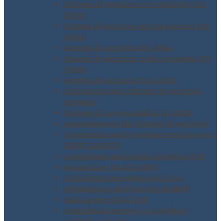
Sistema di gestione informazione ISO
27001
Sistemi di gestione anticorruzione ISO
37001
Sistemi di gestione ISO 3834
Sistemi di gestione rischio stradale ISO
39001
Sistemi di gestione ISO 45001
Consulenza per i Sistemi di gestione
integrati
Sistema di responsabilità SA 8000
Mantenimento dei Sistemi di gestione
Consulenza per il regolamento Europeo
GDPR 2016/679
Consulenza assunzione incarico ODV
Assunzione incarico DPO
Consulenza per piano H.A.C.C.P.
Affidamento dell’incarico di RSPP
Valutazione rischi DVR
Consulenza accesso a contributi