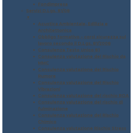
Fondimpresa
Servizi D.Lgs. 81/08
▼
Acustica Ambientale, Edilizia e
Architettonica
Obbligo formativo – corsi sicurezza sul
lavoro secondo il D.Lgs. 81/2008
Consulenza Testo Unico 81
Consulenza valutazione del Rischio da
MMC
Consulenza valutazione del Rischio
Rumore
Consulenza valutazione del Rischio
Vibrazioni
Consulenza valutazione del rischio ROA
Consulenza valutazione del rischio di
fulminazione
Consulenza valutazione del Rischio
Chimico
Consulenza valutazione Rischio Stress