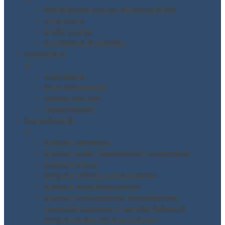
Piattaforma corsi e-learning MODI
Lista corsi
SHOP CORSI
Condizioni di vendita
Contattaci
▼
Contattaci
Invio documenti
Lavora con noi
Questionario
Questionario
▼
Settore generico
Settore edili / impiantisti / costruzioni
Settore legno
Settore officine meccaniche
Settore metalmeccanico
Settore Ristorazione e produzione,
somministrazione e vendita Alimenti
Settore saloni di acconciatori