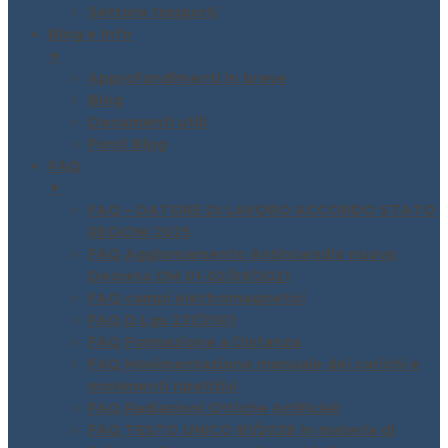
Settore trasporti
Blog e Info
▼
Approfondimenti in breve
Blog
Documenti utili
Fonti Blog
FAQ
▼
FAQ – DATORE DI LAVORO ACCORDO STATO
REGIONI 2025
FAQ Aggiornamento Antincendio nuovo
Decreto DM 01-02/09/2021
FAQ campi elettromagnetici
FAQ D.Lgs 231/2001
FAQ Formazione a Distanza
FAQ Movimentazione manuale dei carichi e
movimenti ripetitivi
FAQ Radiazioni Ottiche Artificiali
FAQ TESTO UNICO 81/2028 in materia di