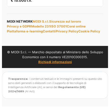
€ 15.000 i.v.
MODI NETWORK
MODI S.r.l.
Sicurezza sul lavoro
Privacy e GDPR
Modello 231
ISO 37001
Corsi online
Piattaforma e-learning
Contatti
Privacy Policy
Cookie Policy
© MODI S.r.l. — Marchio depositato al Ministero dello Sviluppo
Economico con il numero VE2010C000315.
Richiedi informazioni
Trasparenza:
I contenuti testuali e le immagini presenti su questo sito
sono stati generati o elaborati con il supporto di tecnologie di
Intelligenza Artificiale (AI), ai sensi del
Regolamento (UE)
2024/1689
(AI Act).