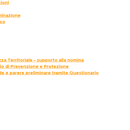
ioni
lminazione
ico
za Territoriale – supporto alla nomina
zio di Prevenzione e Protezione
ede e parere preliminare tramite Questionario