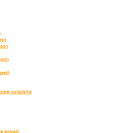
1
001
7001
9001
grati
GDPR 2016/679
e privati