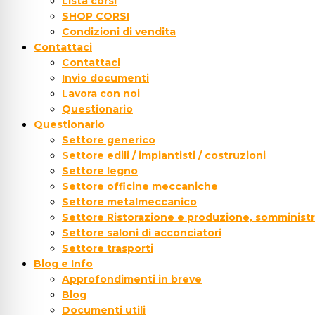
Lista corsi
SHOP CORSI
Condizioni di vendita
Contattaci
Contattaci
Invio documenti
Lavora con noi
Questionario
Questionario
Settore generico
Settore edili / impiantisti / costruzioni
Settore legno
Settore officine meccaniche
Settore metalmeccanico
Settore Ristorazione e produzione, somministr
Settore saloni di acconciatori
Settore trasporti
Blog e Info
Approfondimenti in breve
Blog
Documenti utili