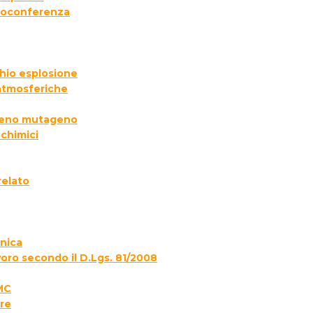
deoconferenza
chio esplosione
 atmosferiche
ogeno mutageno
 chimici
relato
onica
voro secondo il D.Lgs. 81/2008
MC
re