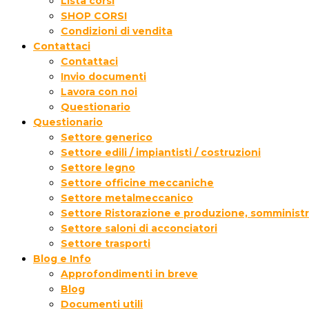
Lista corsi
SHOP CORSI
Condizioni di vendita
Contattaci
Contattaci
Invio documenti
Lavora con noi
Questionario
Questionario
Settore generico
Settore edili / impiantisti / costruzioni
Settore legno
Settore officine meccaniche
Settore metalmeccanico
Settore Ristorazione e produzione, somministr
Settore saloni di acconciatori
Settore trasporti
Blog e Info
Approfondimenti in breve
Blog
Documenti utili