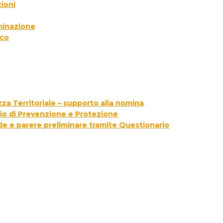
ioni
lminazione
ico
za Territoriale – supporto alla nomina
zio di Prevenzione e Protezione
ede e parere preliminare tramite Questionario