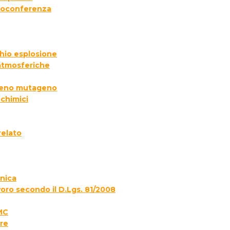
deoconferenza
chio esplosione
 atmosferiche
ogeno mutageno
 chimici
relato
onica
voro secondo il D.Lgs. 81/2008
MC
re