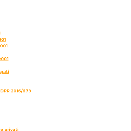
1
001
7001
9001
grati
GDPR 2016/679
e privati