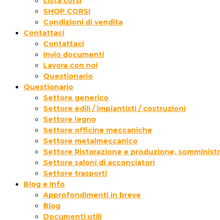
Lista corsi
SHOP CORSI
Condizioni di vendita
Contattaci
Contattaci
Invio documenti
Lavora con noi
Questionario
Questionario
Settore generico
Settore edili / impiantisti / costruzioni
Settore legno
Settore officine meccaniche
Settore metalmeccanico
Settore Ristorazione e produzione, somministr
Settore saloni di acconciatori
Settore trasporti
Blog e Info
Approfondimenti in breve
Blog
Documenti utili