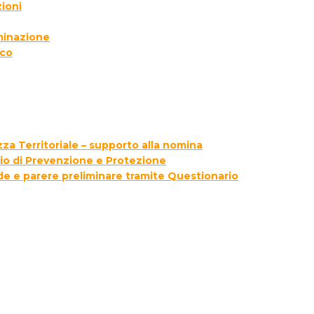
ioni
lminazione
ico
za Territoriale – supporto alla nomina
zio di Prevenzione e Protezione
ede e parere preliminare tramite Questionario