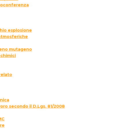
deoconferenza
chio esplosione
 atmosferiche
ogeno mutageno
 chimici
relato
onica
voro secondo il D.Lgs. 81/2008
MC
re