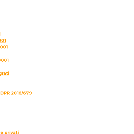
1
001
7001
9001
grati
GDPR 2016/679
e privati