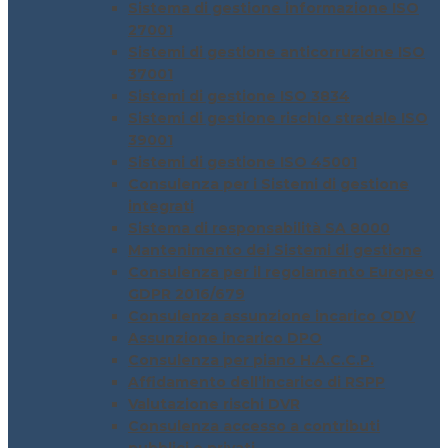
Sistema di gestione informazione ISO
27001
Sistemi di gestione anticorruzione ISO
37001
Sistemi di gestione ISO 3834
Sistemi di gestione rischio stradale ISO
39001
Sistemi di gestione ISO 45001
Consulenza per i Sistemi di gestione
integrati
Sistema di responsabilità SA 8000
Mantenimento dei Sistemi di gestione
Consulenza per il regolamento Europeo
GDPR 2016/679
Consulenza assunzione incarico ODV
Assunzione incarico DPO
Consulenza per piano H.A.C.C.P.
Affidamento dell’incarico di RSPP
Valutazione rischi DVR
Consulenza accesso a contributi