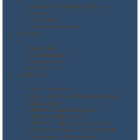
Piattaforma corsi e-learning MODI
Lista corsi
SHOP CORSI
Condizioni di vendita
Contattaci
▼
Contattaci
Invio documenti
Lavora con noi
Questionario
Questionario
▼
Settore generico
Settore edili / impiantisti / costruzioni
Settore legno
Settore officine meccaniche
Settore metalmeccanico
Settore Ristorazione e produzione,
somministrazione e vendita Alimenti
Settore saloni di acconciatori