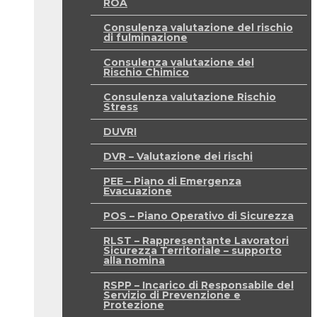
ROA
Consulenza valutazione del rischio
di fulminazione
Consulenza valutazione del
Rischio Chimico
Consulenza valutazione Rischio
Stress
DUVRI
DVR – Valutazione dei rischi
PEE – Piano di Emergenza
Evacuazione
POS – Piano Operativo di Sicurezza
RLST – Rappresentante Lavoratori
Sicurezza Territoriale – supporto
alla nomina
RSPP – Incarico di Responsabile del
Servizio di Prevenzione e
Protezione