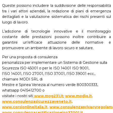
Queste possono includere la suddivisione delle responsabilità
tra i vari attori aziendali, la redazione di piani di emergenza
dettagliati e la valutazione sistematica dei rischi presenti sul
luogo di lavoro.
L’adozione di tecnologie innovative e il monitoraggio
costante delle prestazioni possono inoltre contribuire a
garantire un’efficace attuazione delle normative e
promuovere un ambiente di lavoro sicuro e salutare.
Per una proposta di consulenza
personalizza per implementare un Sistema di Gestione sulla
Sicurezza ISO 45001 o per le ISO 14001 ISO 9001,
l’ISO 14001, l’ISO 27001, l’ISO 37001, l’ISO 39001 ecc.,
chiamare MODI SRL di
Mestre e Spinea Venezia al numero verde 800300333,
whatsapp 0415412700 o
visitate i nostri siti
www.mog231.it
;
www.modiq.it,
www.consulenzasicurezzaveneto.it,
www.corsionlineitalia.it,
www.consulenzaprivacyregolam
www.consulenzacertificazioneiso37001.it.