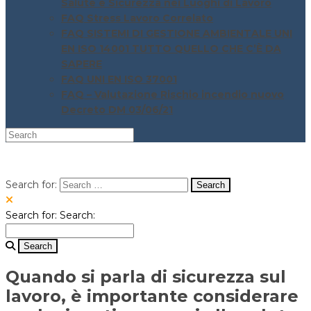
Salute e Sicurezza nei Luoghi di Lavoro
FAQ Stress Lavoro Correlato
FAQ SISTEMI DI GESTIONE AMBIENTALE UNI
EN ISO 14001 TUTTO QUELLO CHE C’È DA
SAPERE
FAQ UNI EN ISO 37001
FAQ – Valutazione Rischio incendio nuovo
Decreto DM 03/06/21
Search for:
Search for:
Search:
Quando si parla di sicurezza sul
lavoro, è importante considerare