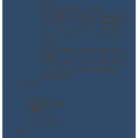
DUVRI
DVR – Valutazione dei rischi
PEE – Piano di Emergenza Evacuazione
POS – Piano Operativo di Sicurezza
RLST – Rappresentante Lavoratori
Sicurezza Territoriale – supporto alla
nomina
RSPP – Incarico di Responsabile del
Servizio di Prevenzione e Protezione
Analisi tecnica gratuita: sopralluogo in
sede e parere preliminare tramite
Questionario
Chi Siamo
▼
Chi Siamo
MODINETWORK
Clienti
Dove siamo
Recensioni Clienti
Corsi
▼