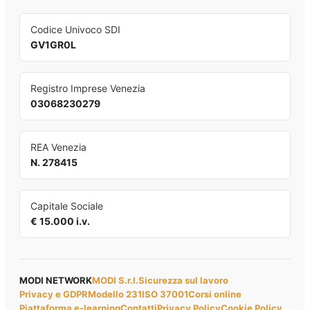
Codice Univoco SDI
GV1GR0L
Registro Imprese Venezia
03068230279
REA Venezia
N. 278415
Capitale Sociale
€ 15.000 i.v.
MODI NETWORK
MODI S.r.l.
Sicurezza sul lavoro
Privacy e GDPR
Modello 231
ISO 37001
Corsi online
Piattaforma e-learning
Contatti
Privacy Policy
Cookie Policy