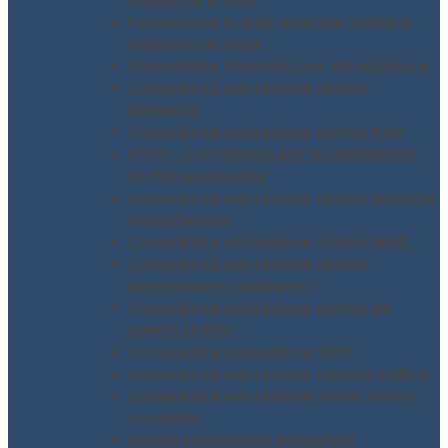
pubblici e privati
Formazione in aula, azienda, online e
videoconferenza
Formazione incaricati uso attrezzature
Consulenza valutazione rischio
biologico
Consulenza valutazione rischio ROA
ATEX – Consulenza per la valutazione
rischio esplosione
Consulenza valutazione rischio scariche
atmosferiche
Consulenza valutazione rischio MMC
Consulenza valutazione rischio
cancerogeno mutageno
Consulenza valutazione rischio da
agenti chimici
Consulenza valutazione CEM
Consulenza valutazione rumore e vibro
Consulenza valutazione stress lavoro
correlato
Analisi emissioni in atmosfera