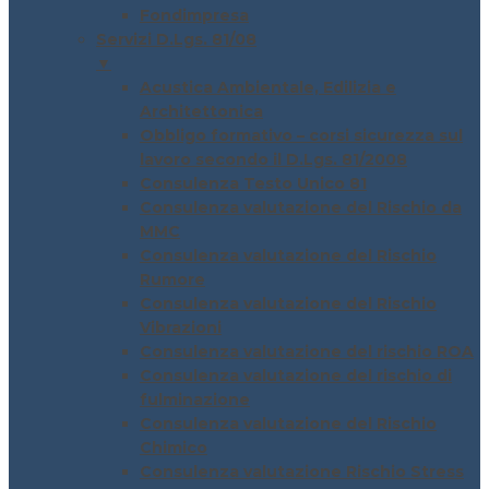
Fondimpresa
Servizi D.Lgs. 81/08
▼
Acustica Ambientale, Edilizia e
Architettonica
Obbligo formativo – corsi sicurezza sul
lavoro secondo il D.Lgs. 81/2008
Consulenza Testo Unico 81
Consulenza valutazione del Rischio da
MMC
Consulenza valutazione del Rischio
Rumore
Consulenza valutazione del Rischio
Vibrazioni
Consulenza valutazione del rischio ROA
Consulenza valutazione del rischio di
fulminazione
Consulenza valutazione del Rischio
Chimico
Consulenza valutazione Rischio Stress