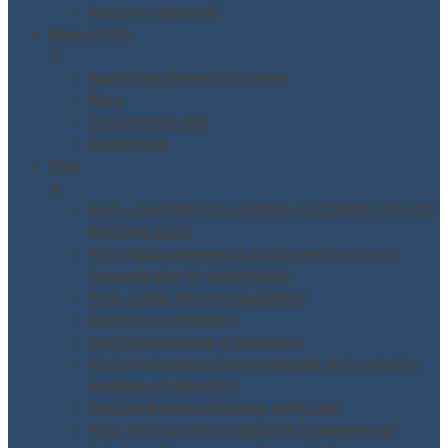
Settore trasporti
Blog e Info
▼
Approfondimenti in breve
Blog
Documenti utili
Fonti Blog
FAQ
▼
FAQ – DATORE DI LAVORO ACCORDO STATO
REGIONI 2025
FAQ Aggiornamento Antincendio nuovo
Decreto DM 01-02/09/2021
FAQ campi elettromagnetici
FAQ D.Lgs 231/2001
FAQ Formazione a Distanza
FAQ Movimentazione manuale dei carichi e
movimenti ripetitivi
FAQ Radiazioni Ottiche Artificiali
FAQ TESTO UNICO 81/2028 in materia di