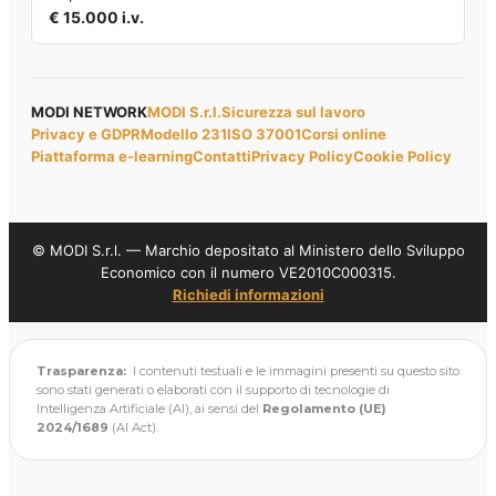
€ 15.000 i.v.
MODI NETWORK
MODI S.r.l.
Sicurezza sul lavoro
Privacy e GDPR
Modello 231
ISO 37001
Corsi online
Piattaforma e-learning
Contatti
Privacy Policy
Cookie Policy
© MODI S.r.l. — Marchio depositato al Ministero dello Sviluppo
Economico con il numero VE2010C000315.
Richiedi informazioni
Trasparenza:
I contenuti testuali e le immagini presenti su questo sito
sono stati generati o elaborati con il supporto di tecnologie di
Intelligenza Artificiale (AI), ai sensi del
Regolamento (UE)
2024/1689
(AI Act).