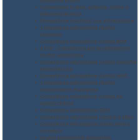
pubblici e privati
Formazione in aula, azienda, online e
videoconferenza
Formazione incaricati uso attrezzature
Consulenza valutazione rischio
biologico
Consulenza valutazione rischio ROA
ATEX – Consulenza per la valutazione
rischio esplosione
Consulenza valutazione rischio scariche
atmosferiche
Consulenza valutazione rischio MMC
Consulenza valutazione rischio
cancerogeno mutageno
Consulenza valutazione rischio da
agenti chimici
Consulenza valutazione CEM
Consulenza valutazione rumore e vibro
Consulenza valutazione stress lavoro
correlato
Analisi emissioni in atmosfera