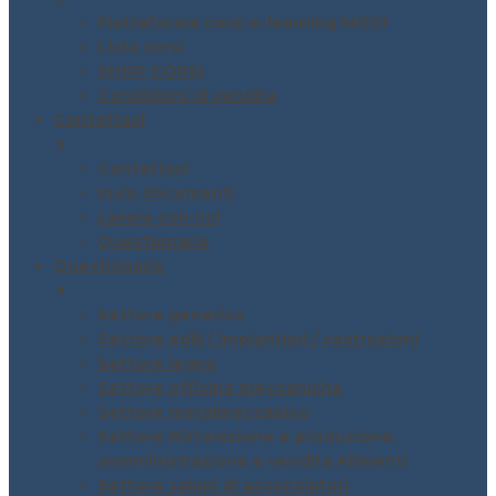
Piattaforma corsi e-learning MODI
Lista corsi
SHOP CORSI
Condizioni di vendita
Contattaci
▼
Contattaci
Invio documenti
Lavora con noi
Questionario
Questionario
▼
Settore generico
Settore edili / impiantisti / costruzioni
Settore legno
Settore officine meccaniche
Settore metalmeccanico
Settore Ristorazione e produzione,
somministrazione e vendita Alimenti
Settore saloni di acconciatori