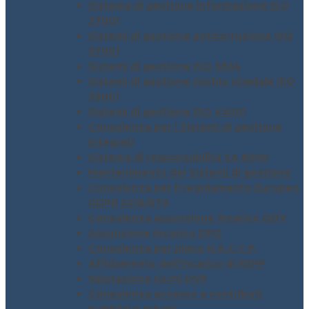
Sistema di gestione informazione ISO
27001
Sistemi di gestione anticorruzione ISO
37001
Sistemi di gestione ISO 3834
Sistemi di gestione rischio stradale ISO
39001
Sistemi di gestione ISO 45001
Consulenza per i Sistemi di gestione
integrati
Sistema di responsabilità SA 8000
Mantenimento dei Sistemi di gestione
Consulenza per il regolamento Europeo
GDPR 2016/679
Consulenza assunzione incarico ODV
Assunzione incarico DPO
Consulenza per piano H.A.C.C.P.
Affidamento dell’incarico di RSPP
Valutazione rischi DVR
Consulenza accesso a contributi