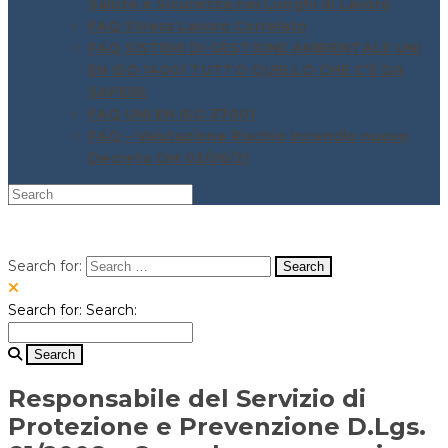
Salute e Sicurezza nei Luoghi di Lavoro
FAQ Stress Lavoro Correlato
FAQ SISTEMI DI GESTIONE AMBIENTALE UNI
EN ISO 14001 TUTTO QUELLO CHE C’È DA
SAPERE
FAQ UNI EN ISO 37001
FAQ – Valutazione Rischio incendio nuovo
Decreto DM 03/06/21
Search for:
Search for:
Search:
Responsabile del Servizio di
Protezione e Prevenzione D.Lgs.