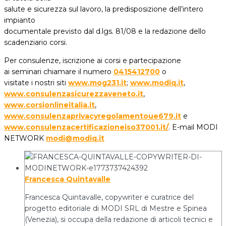
salute e sicurezza sul lavoro, la predisposizione dell’intero
impianto
documentale previsto dal d.lgs. 81/08 e la redazione dello
scadenziario corsi.
Per consulenze, iscrizione ai corsi e partecipazione
ai seminari chiamare il numero
0415412700
o
visitate i nostri siti
www.mog231.it
;
www.modiq.it
,
www.consulenzasicurezzaveneto.it
,
www.corsionlineitalia.it
,
www.consulenzaprivacyregolamentoue679.it
e
www.consulenzacertificazioneiso37001.it/
. E-mail MODI
NETWORK
modi@modiq.it
Francesca Quintavalle
Francesca Quintavalle, copywriter e curatrice del
progetto editoriale di MODI SRL di Mestre e Spinea
(Venezia), si occupa della redazione di articoli tecnici e