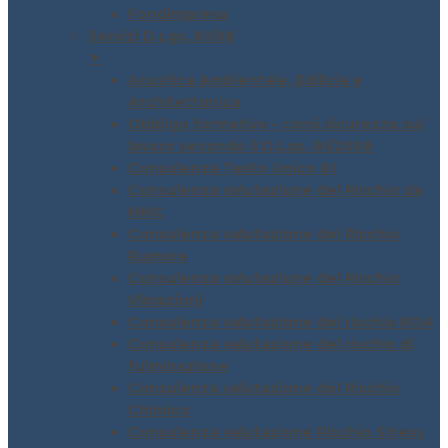
Fondimpresa
Servizi D.Lgs. 81/08
▼
Acustica Ambientale, Edilizia e
Architettonica
Obbligo formativo – corsi sicurezza sul
lavoro secondo il D.Lgs. 81/2008
Consulenza Testo Unico 81
Consulenza valutazione del Rischio da
MMC
Consulenza valutazione del Rischio
Rumore
Consulenza valutazione del Rischio
Vibrazioni
Consulenza valutazione del rischio ROA
Consulenza valutazione del rischio di
fulminazione
Consulenza valutazione del Rischio
Chimico
Consulenza valutazione Rischio Stress