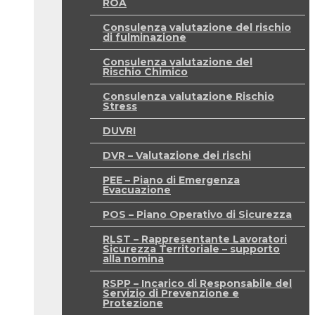
ROA
Consulenza valutazione del rischio
di fulminazione
Consulenza valutazione del
Rischio Chimico
Consulenza valutazione Rischio
Stress
DUVRI
DVR – Valutazione dei rischi
PEE – Piano di Emergenza
Evacuazione
POS – Piano Operativo di Sicurezza
RLST – Rappresentante Lavoratori
Sicurezza Territoriale – supporto
alla nomina
RSPP – Incarico di Responsabile del
Servizio di Prevenzione e
Protezione