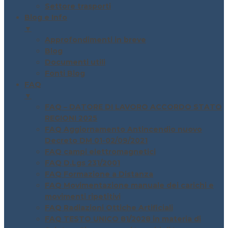
Settore trasporti
Blog e Info
▼
Approfondimenti in breve
Blog
Documenti utili
Fonti Blog
FAQ
▼
FAQ – DATORE DI LAVORO ACCORDO STATO
REGIONI 2025
FAQ Aggiornamento Antincendio nuovo
Decreto DM 01-02/09/2021
FAQ campi elettromagnetici
FAQ D.Lgs 231/2001
FAQ Formazione a Distanza
FAQ Movimentazione manuale dei carichi e
movimenti ripetitivi
FAQ Radiazioni Ottiche Artificiali
FAQ TESTO UNICO 81/2028 in materia di