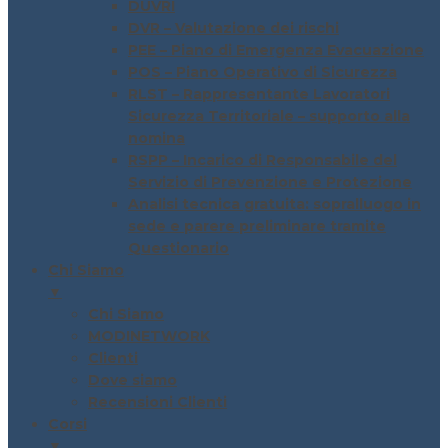
DUVRI
DVR – Valutazione dei rischi
PEE – Piano di Emergenza Evacuazione
POS – Piano Operativo di Sicurezza
RLST – Rappresentante Lavoratori
Sicurezza Territoriale – supporto alla
nomina
RSPP – Incarico di Responsabile del
Servizio di Prevenzione e Protezione
Analisi tecnica gratuita: sopralluogo in
sede e parere preliminare tramite
Questionario
Chi Siamo
▼
Chi Siamo
MODINETWORK
Clienti
Dove siamo
Recensioni Clienti
Corsi
▼