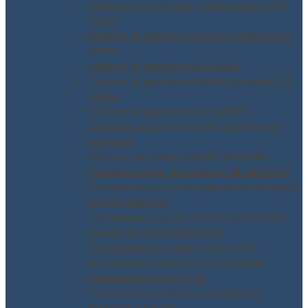
Sistema di gestione informazione ISO
27001
Sistemi di gestione anticorruzione ISO
37001
Sistemi di gestione ISO 3834
Sistemi di gestione rischio stradale ISO
39001
Sistemi di gestione ISO 45001
Consulenza per i Sistemi di gestione
integrati
Sistema di responsabilità SA 8000
Mantenimento dei Sistemi di gestione
Consulenza per il regolamento Europeo
GDPR 2016/679
Consulenza assunzione incarico ODV
Assunzione incarico DPO
Consulenza per piano H.A.C.C.P.
Affidamento dell’incarico di RSPP
Valutazione rischi DVR
Consulenza accesso a contributi