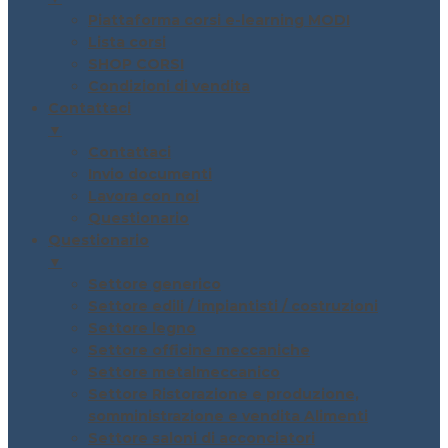
Piattaforma corsi e-learning MODI
Lista corsi
SHOP CORSI
Condizioni di vendita
Contattaci
▼
Contattaci
Invio documenti
Lavora con noi
Questionario
Questionario
▼
Settore generico
Settore edili / impiantisti / costruzioni
Settore legno
Settore officine meccaniche
Settore metalmeccanico
Settore Ristorazione e produzione,
somministrazione e vendita Alimenti
Settore saloni di acconciatori