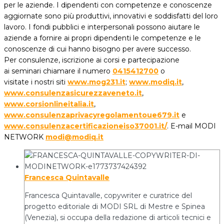
per le aziende. I dipendenti con competenze e conoscenze
aggiornate sono più produttivi, innovativi e soddisfatti del loro
lavoro. I fondi pubblici e interpersonali possono aiutare le
aziende a fornire ai propri dipendenti le competenze e le
conoscenze di cui hanno bisogno per avere successo.
Per consulenze, iscrizione ai corsi e partecipazione
ai seminari chiamare il numero
0415412700
o
visitate i nostri siti
www.mog231.it
;
www.modiq.it
,
www.consulenzasicurezzaveneto.it
,
www.corsionlineitalia.it
,
www.consulenzaprivacyregolamentoue679.it
e
www.consulenzacertificazioneiso37001.it/
. E-mail MODI
NETWORK
modi@modiq.it
Francesca Quintavalle
Francesca Quintavalle, copywriter e curatrice del
progetto editoriale di MODI SRL di Mestre e Spinea
(Venezia), si occupa della redazione di articoli tecnici e