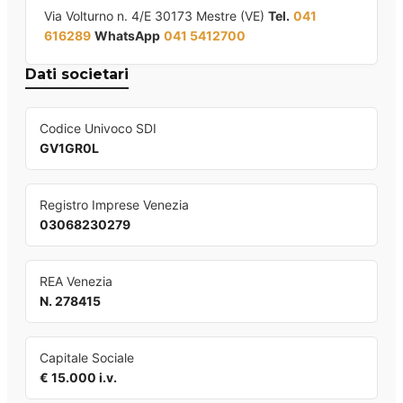
Via Volturno n. 4/E 30173 Mestre (VE)
Tel.
041
616289
WhatsApp
041 5412700
Dati societari
Codice Univoco SDI
GV1GR0L
Registro Imprese Venezia
03068230279
REA Venezia
N. 278415
Capitale Sociale
€ 15.000 i.v.