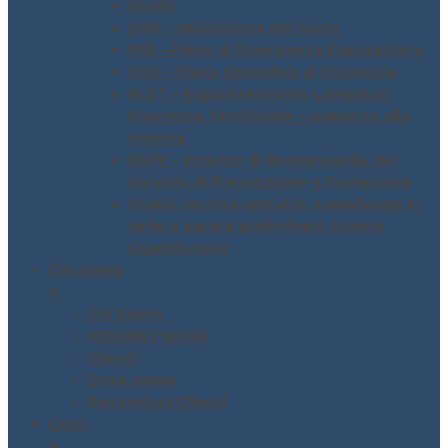
DUVRI
DVR – Valutazione dei rischi
PEE – Piano di Emergenza Evacuazione
POS – Piano Operativo di Sicurezza
RLST – Rappresentante Lavoratori
Sicurezza Territoriale – supporto alla
nomina
RSPP – Incarico di Responsabile del
Servizio di Prevenzione e Protezione
Analisi tecnica gratuita: sopralluogo in
sede e parere preliminare tramite
Questionario
Chi Siamo
▼
Chi Siamo
MODINETWORK
Clienti
Dove siamo
Recensioni Clienti
Corsi
▼