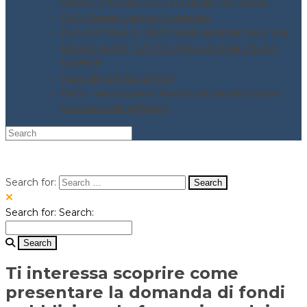
Salute e Sicurezza nei Luoghi di Lavoro
FAQ Stress Lavoro Correlato
FAQ SISTEMI DI GESTIONE AMBIENTALE UNI
EN ISO 14001 TUTTO QUELLO CHE C’È DA
SAPERE
FAQ UNI EN ISO 37001
FAQ – Valutazione Rischio incendio nuovo
Decreto DM 03/06/21
Search for:
Search for:
Search:
Ti interessa scoprire come
presentare la domanda di fondi