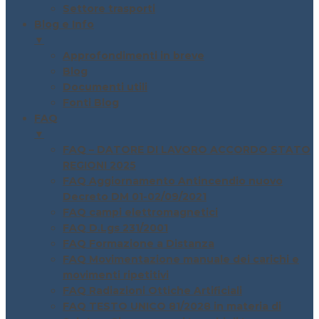
Settore trasporti
Blog e Info
▼
Approfondimenti in breve
Blog
Documenti utili
Fonti Blog
FAQ
▼
FAQ – DATORE DI LAVORO ACCORDO STATO
REGIONI 2025
FAQ Aggiornamento Antincendio nuovo
Decreto DM 01-02/09/2021
FAQ campi elettromagnetici
FAQ D.Lgs 231/2001
FAQ Formazione a Distanza
FAQ Movimentazione manuale dei carichi e
movimenti ripetitivi
FAQ Radiazioni Ottiche Artificiali
FAQ TESTO UNICO 81/2028 in materia di