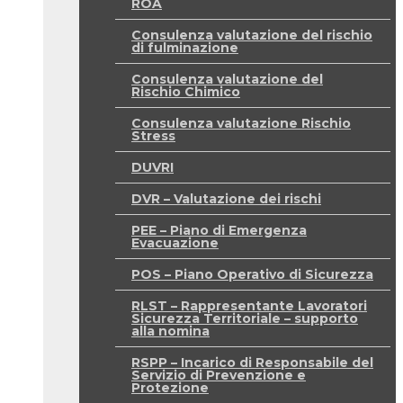
ROA
Consulenza valutazione del rischio
di fulminazione
Consulenza valutazione del
Rischio Chimico
Consulenza valutazione Rischio
Stress
DUVRI
DVR – Valutazione dei rischi
PEE – Piano di Emergenza
Evacuazione
POS – Piano Operativo di Sicurezza
RLST – Rappresentante Lavoratori
Sicurezza Territoriale – supporto
alla nomina
RSPP – Incarico di Responsabile del
Servizio di Prevenzione e
Protezione