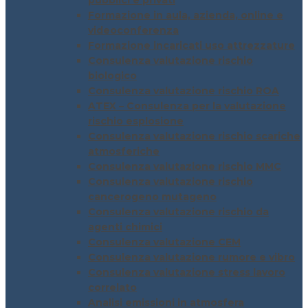
pubblici e privati
Formazione in aula, azienda, online e
videoconferenza
Formazione incaricati uso attrezzature
Consulenza valutazione rischio
biologico
Consulenza valutazione rischio ROA
ATEX – Consulenza per la valutazione
rischio esplosione
Consulenza valutazione rischio scariche
atmosferiche
Consulenza valutazione rischio MMC
Consulenza valutazione rischio
cancerogeno mutageno
Consulenza valutazione rischio da
agenti chimici
Consulenza valutazione CEM
Consulenza valutazione rumore e vibro
Consulenza valutazione stress lavoro
correlato
Analisi emissioni in atmosfera