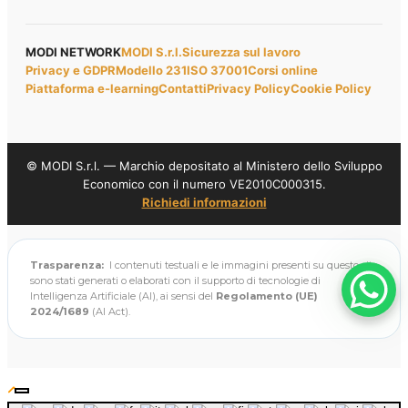
MODI NETWORK
MODI S.r.l.
Sicurezza sul lavoro
Privacy e GDPR
Modello 231
ISO 37001
Corsi online
Piattaforma e-learning
Contatti
Privacy Policy
Cookie Policy
© MODI S.r.l. — Marchio depositato al Ministero dello Sviluppo
Economico con il numero VE2010C000315.
Richiedi informazioni
Trasparenza:
I contenuti testuali e le immagini presenti su questo sito
sono stati generati o elaborati con il supporto di tecnologie di
Intelligenza Artificiale (AI), ai sensi del
Regolamento (UE)
2024/1689
(AI Act).