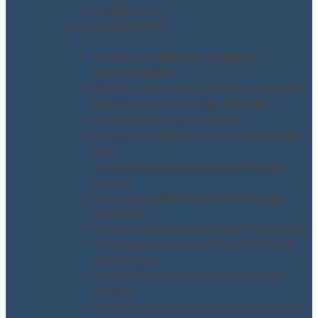
Fondimpresa
Servizi D.Lgs. 81/08
▼
Acustica Ambientale, Edilizia e
Architettonica
Obbligo formativo – corsi sicurezza sul
lavoro secondo il D.Lgs. 81/2008
Consulenza Testo Unico 81
Consulenza valutazione del Rischio da
MMC
Consulenza valutazione del Rischio
Rumore
Consulenza valutazione del Rischio
Vibrazioni
Consulenza valutazione del rischio ROA
Consulenza valutazione del rischio di
fulminazione
Consulenza valutazione del Rischio
Chimico
Consulenza valutazione Rischio Stress