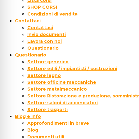
Lista corsi
SHOP CORSI
Condizioni di vendita
Contattaci
Contattaci
Invio documenti
Lavora con noi
Questionario
Questionario
Settore generico
Settore edili / impiantisti / costruzioni
Settore legno
Settore officine meccaniche
Settore metalmeccanico
Settore Ristorazione e produzione, somministr
Settore saloni di acconciatori
Settore trasporti
Blog e Info
Approfondimenti in breve
Blog
Documenti utili