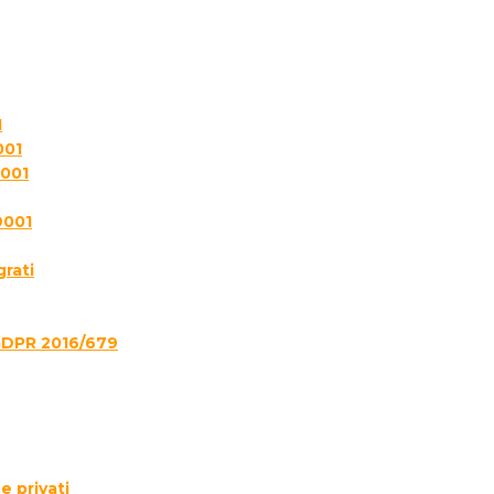
1
001
7001
9001
grati
GDPR 2016/679
e privati