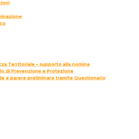
ioni
lminazione
ico
za Territoriale – supporto alla nomina
zio di Prevenzione e Protezione
ede e parere preliminare tramite Questionario