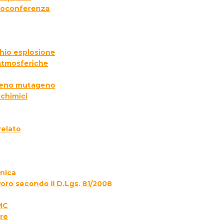
deoconferenza
chio esplosione
 atmosferiche
ogeno mutageno
 chimici
relato
onica
voro secondo il D.Lgs. 81/2008
MC
re