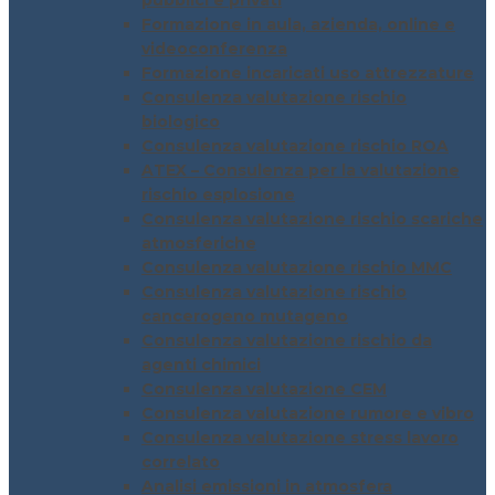
pubblici e privati
Formazione in aula, azienda, online e
videoconferenza
Formazione incaricati uso attrezzature
Consulenza valutazione rischio
biologico
Consulenza valutazione rischio ROA
ATEX – Consulenza per la valutazione
rischio esplosione
Consulenza valutazione rischio scariche
atmosferiche
Consulenza valutazione rischio MMC
Consulenza valutazione rischio
cancerogeno mutageno
Consulenza valutazione rischio da
agenti chimici
Consulenza valutazione CEM
Consulenza valutazione rumore e vibro
Consulenza valutazione stress lavoro
correlato
Analisi emissioni in atmosfera