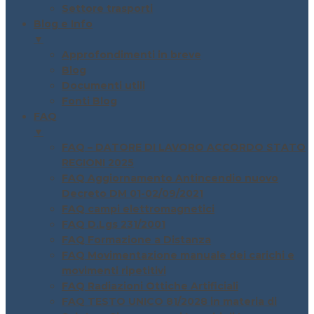
Settore trasporti
Blog e Info
▼
Approfondimenti in breve
Blog
Documenti utili
Fonti Blog
FAQ
▼
FAQ – DATORE DI LAVORO ACCORDO STATO
REGIONI 2025
FAQ Aggiornamento Antincendio nuovo
Decreto DM 01-02/09/2021
FAQ campi elettromagnetici
FAQ D.Lgs 231/2001
FAQ Formazione a Distanza
FAQ Movimentazione manuale dei carichi e
movimenti ripetitivi
FAQ Radiazioni Ottiche Artificiali
FAQ TESTO UNICO 81/2028 in materia di