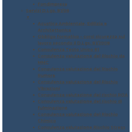
Fondimpresa
Servizi D.Lgs. 81/08
▼
Acustica Ambientale, Edilizia e
Architettonica
Obbligo formativo – corsi sicurezza sul
lavoro secondo il D.Lgs. 81/2008
Consulenza Testo Unico 81
Consulenza valutazione del Rischio da
MMC
Consulenza valutazione del Rischio
Rumore
Consulenza valutazione del Rischio
Vibrazioni
Consulenza valutazione del rischio ROA
Consulenza valutazione del rischio di
fulminazione
Consulenza valutazione del Rischio
Chimico
Consulenza valutazione Rischio Stress