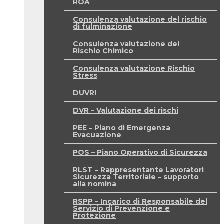
ROA
Consulenza valutazione del rischio
di fulminazione
Consulenza valutazione del
Rischio Chimico
Consulenza valutazione Rischio
Stress
DUVRI
DVR – Valutazione dei rischi
PEE – Piano di Emergenza
Evacuazione
POS – Piano Operativo di Sicurezza
RLST – Rappresentante Lavoratori
Sicurezza Territoriale – supporto
alla nomina
RSPP – Incarico di Responsabile del
Servizio di Prevenzione e
Protezione