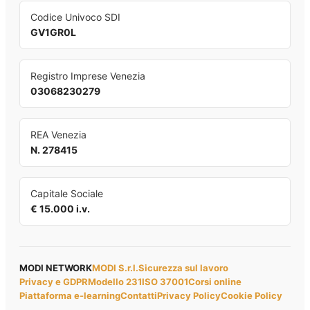
Codice Univoco SDI
GV1GR0L
Registro Imprese Venezia
03068230279
REA Venezia
N. 278415
Capitale Sociale
€ 15.000 i.v.
MODI NETWORK
MODI S.r.l.
Sicurezza sul lavoro
Privacy e GDPR
Modello 231
ISO 37001
Corsi online
Piattaforma e-learning
Contatti
Privacy Policy
Cookie Policy