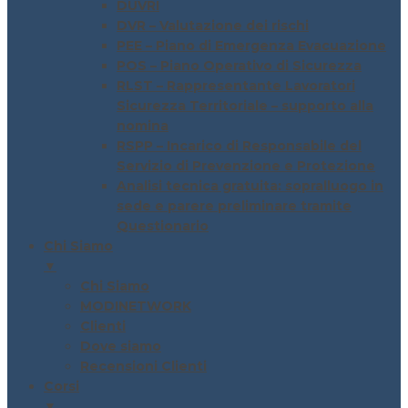
DUVRI
DVR – Valutazione dei rischi
PEE – Piano di Emergenza Evacuazione
POS – Piano Operativo di Sicurezza
RLST – Rappresentante Lavoratori
Sicurezza Territoriale – supporto alla
nomina
RSPP – Incarico di Responsabile del
Servizio di Prevenzione e Protezione
Analisi tecnica gratuita: sopralluogo in
sede e parere preliminare tramite
Questionario
Chi Siamo
▼
Chi Siamo
MODINETWORK
Clienti
Dove siamo
Recensioni Clienti
Corsi
▼