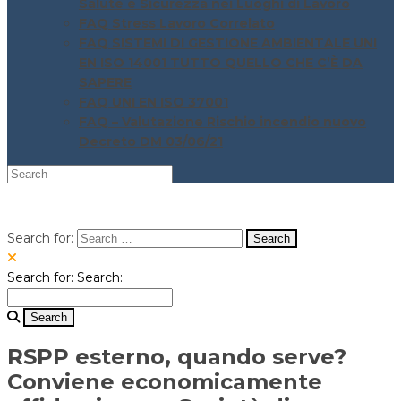
Salute e Sicurezza nei Luoghi di Lavoro
FAQ Stress Lavoro Correlato
FAQ SISTEMI DI GESTIONE AMBIENTALE UNI
EN ISO 14001 TUTTO QUELLO CHE C’È DA
SAPERE
FAQ UNI EN ISO 37001
FAQ – Valutazione Rischio incendio nuovo
Decreto DM 03/06/21
Search for:
Search for:
Search:
RSPP esterno, quando serve?
Conviene economicamente