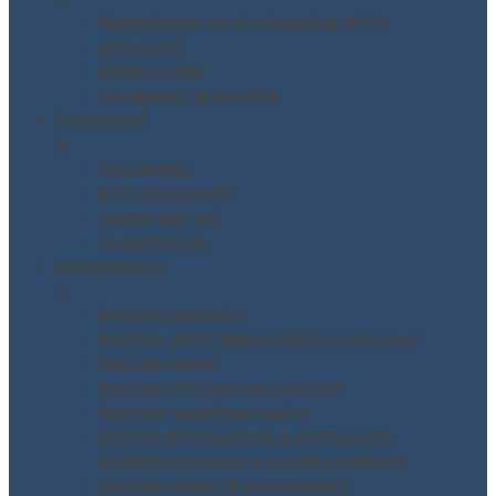
Piattaforma corsi e-learning MODI
Lista corsi
SHOP CORSI
Condizioni di vendita
Contattaci
▼
Contattaci
Invio documenti
Lavora con noi
Questionario
Questionario
▼
Settore generico
Settore edili / impiantisti / costruzioni
Settore legno
Settore officine meccaniche
Settore metalmeccanico
Settore Ristorazione e produzione,
somministrazione e vendita Alimenti
Settore saloni di acconciatori