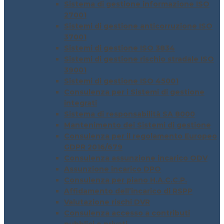
Sistema di gestione informazione ISO
27001
Sistemi di gestione anticorruzione ISO
37001
Sistemi di gestione ISO 3834
Sistemi di gestione rischio stradale ISO
39001
Sistemi di gestione ISO 45001
Consulenza per i Sistemi di gestione
integrati
Sistema di responsabilità SA 8000
Mantenimento dei Sistemi di gestione
Consulenza per il regolamento Europeo
GDPR 2016/679
Consulenza assunzione incarico ODV
Assunzione incarico DPO
Consulenza per piano H.A.C.C.P.
Affidamento dell’incarico di RSPP
Valutazione rischi DVR
Consulenza accesso a contributi