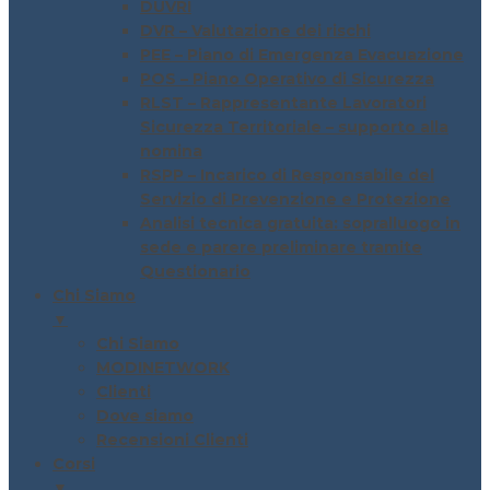
DUVRI
DVR – Valutazione dei rischi
PEE – Piano di Emergenza Evacuazione
POS – Piano Operativo di Sicurezza
RLST – Rappresentante Lavoratori
Sicurezza Territoriale – supporto alla
nomina
RSPP – Incarico di Responsabile del
Servizio di Prevenzione e Protezione
Analisi tecnica gratuita: sopralluogo in
sede e parere preliminare tramite
Questionario
Chi Siamo
▼
Chi Siamo
MODINETWORK
Clienti
Dove siamo
Recensioni Clienti
Corsi
▼