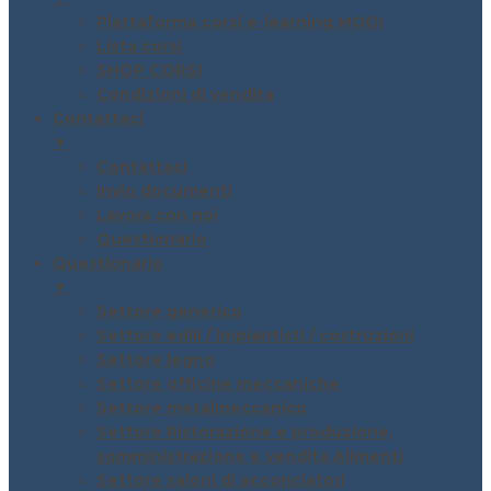
Piattaforma corsi e-learning MODI
Lista corsi
SHOP CORSI
Condizioni di vendita
Contattaci
▼
Contattaci
Invio documenti
Lavora con noi
Questionario
Questionario
▼
Settore generico
Settore edili / impiantisti / costruzioni
Settore legno
Settore officine meccaniche
Settore metalmeccanico
Settore Ristorazione e produzione,
somministrazione e vendita Alimenti
Settore saloni di acconciatori