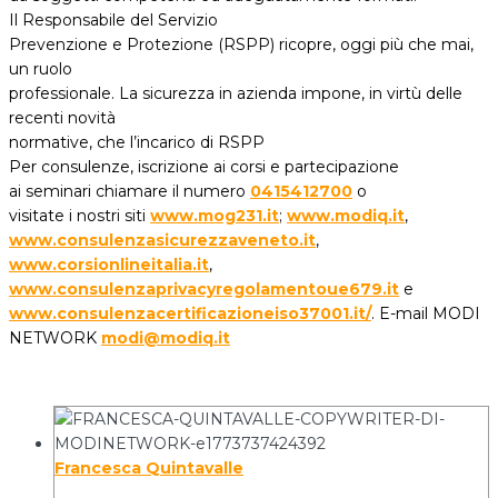
Il Responsabile del Servizio
Prevenzione e Protezione (RSPP) ricopre, oggi più che mai,
un ruolo
professionale. La sicurezza in azienda impone, in virtù delle
recenti novità
normative, che l’incarico di RSPP
Per consulenze, iscrizione ai corsi e partecipazione
ai seminari chiamare il numero
0415412700
o
visitate i nostri siti
www.mog231.it
;
www.modiq.it
,
www.consulenzasicurezzaveneto.it
,
www.corsionlineitalia.it
,
www.consulenzaprivacyregolamentoue679.it
e
www.consulenzacertificazioneiso37001.it/
. E-mail MODI
NETWORK
modi@modiq.it
Francesca Quintavalle