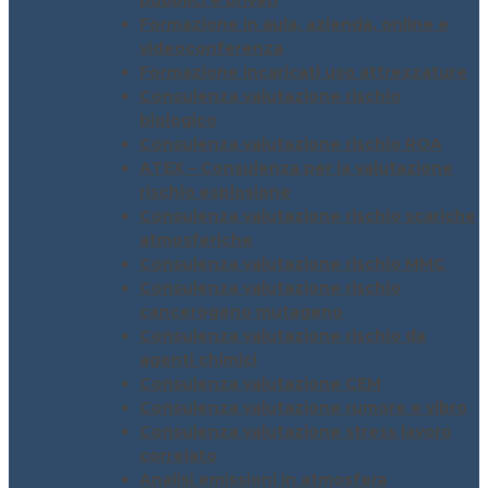
pubblici e privati
Formazione in aula, azienda, online e
videoconferenza
Formazione incaricati uso attrezzature
Consulenza valutazione rischio
biologico
Consulenza valutazione rischio ROA
ATEX – Consulenza per la valutazione
rischio esplosione
Consulenza valutazione rischio scariche
atmosferiche
Consulenza valutazione rischio MMC
Consulenza valutazione rischio
cancerogeno mutageno
Consulenza valutazione rischio da
agenti chimici
Consulenza valutazione CEM
Consulenza valutazione rumore e vibro
Consulenza valutazione stress lavoro
correlato
Analisi emissioni in atmosfera