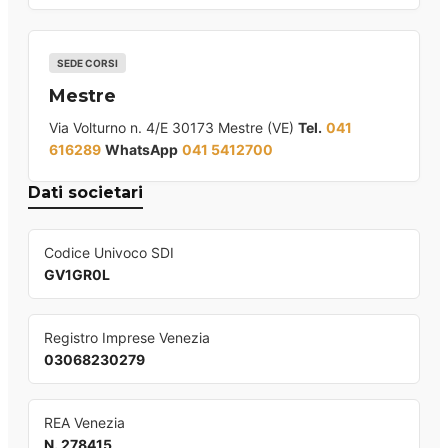
SEDE CORSI
Mestre
Via Volturno n. 4/E 30173 Mestre (VE)
Tel.
041
616289
WhatsApp
041 5412700
Dati societari
Codice Univoco SDI
GV1GR0L
Registro Imprese Venezia
03068230279
REA Venezia
N. 278415