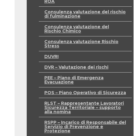
ROA
Consulenza valutazione del rischio
di fulminazione
Consulenza valutazione del
Rischio Chimico
Consulenza valutazione Rischio
Stress
DUVRI
DVR – Valutazione dei rischi
PEE – Piano di Emergenza
Evacuazione
POS – Piano Operativo di Sicurezza
RLST – Rappresentante Lavoratori
Sicurezza Territoriale – supporto
alla nomina
RSPP – Incarico di Responsabile del
Servizio di Prevenzione e
Protezione