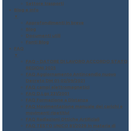
Settore trasporti
Blog e Info
▼
Approfondimenti in breve
Blog
Documenti utili
Fonti Blog
FAQ
▼
FAQ – DATORE DI LAVORO ACCORDO STATO
REGIONI 2025
FAQ Aggiornamento Antincendio nuovo
Decreto DM 01-02/09/2021
FAQ campi elettromagnetici
FAQ D.Lgs 231/2001
FAQ Formazione a Distanza
FAQ Movimentazione manuale dei carichi e
movimenti ripetitivi
FAQ Radiazioni Ottiche Artificiali
FAQ TESTO UNICO 81/2028 in materia di