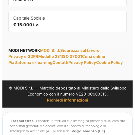
Capitale Sociale
€ 15.000 i.v.
MODI NETWORK
MODI S.r.l.
Sicurezza sul lavoro
Privacy e GDPR
Modello 231
ISO 37001
Corsi online
Piattaforma e-learning
Contatti
Privacy Policy
Cookie Policy
© MODI S.r.l. — Marchio depositato al Ministero dello Sviluppo
Economico con il numero VE2010C000315.
Richiedi informazioni
Trasparenza:
I contenuti testuali e le immagini presenti su questo sito
sono stati generati o elaborati con il supporto di tecnologie di
Intelligenza Artificiale (AI), ai sensi del
Regolamento (UE)