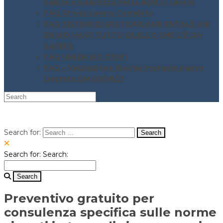
Salute e Sicurezza nei Luoghi di Lavoro
FAQ Stress Lavoro Correlato
FAQ SISTEMI DI GESTIONE AMBIENTALE UNI
EN ISO 14001 TUTTO QUELLO CHE C’È DA
SAPERE
FAQ UNI EN ISO 37001
FAQ – Valutazione Rischio incendio nuovo
Decreto DM 03/06/21
Search for:
Search for:
Search:
Preventivo gratuito per
consulenza specifica sulle norme