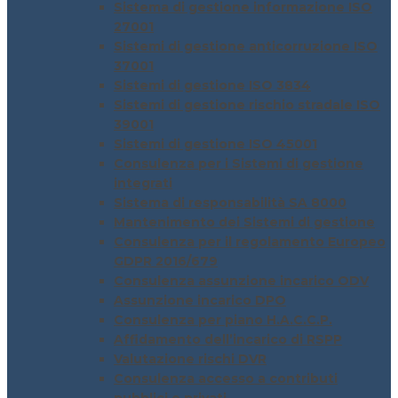
Sistema di gestione informazione ISO
27001
Sistemi di gestione anticorruzione ISO
37001
Sistemi di gestione ISO 3834
Sistemi di gestione rischio stradale ISO
39001
Sistemi di gestione ISO 45001
Consulenza per i Sistemi di gestione
integrati
Sistema di responsabilità SA 8000
Mantenimento dei Sistemi di gestione
Consulenza per il regolamento Europeo
GDPR 2016/679
Consulenza assunzione incarico ODV
Assunzione incarico DPO
Consulenza per piano H.A.C.C.P.
Affidamento dell’incarico di RSPP
Valutazione rischi DVR
Consulenza accesso a contributi