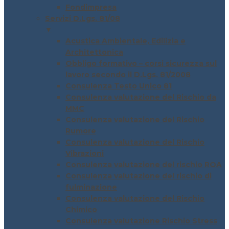
Fondimpresa
Servizi D.Lgs. 81/08
▼
Acustica Ambientale, Edilizia e
Architettonica
Obbligo formativo – corsi sicurezza sul
lavoro secondo il D.Lgs. 81/2008
Consulenza Testo Unico 81
Consulenza valutazione del Rischio da
MMC
Consulenza valutazione del Rischio
Rumore
Consulenza valutazione del Rischio
Vibrazioni
Consulenza valutazione del rischio ROA
Consulenza valutazione del rischio di
fulminazione
Consulenza valutazione del Rischio
Chimico
Consulenza valutazione Rischio Stress