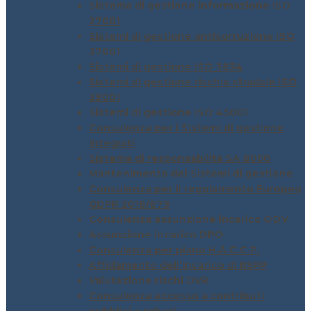
Sistema di gestione informazione ISO
27001
Sistemi di gestione anticorruzione ISO
37001
Sistemi di gestione ISO 3834
Sistemi di gestione rischio stradale ISO
39001
Sistemi di gestione ISO 45001
Consulenza per i Sistemi di gestione
integrati
Sistema di responsabilità SA 8000
Mantenimento dei Sistemi di gestione
Consulenza per il regolamento Europeo
GDPR 2016/679
Consulenza assunzione incarico ODV
Assunzione incarico DPO
Consulenza per piano H.A.C.C.P.
Affidamento dell’incarico di RSPP
Valutazione rischi DVR
Consulenza accesso a contributi