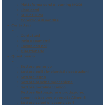
Piattaforma corsi e-learning MODI
Lista corsi
SHOP CORSI
Condizioni di vendita
Contattaci
▼
Contattaci
Invio documenti
Lavora con noi
Questionario
Questionario
▼
Settore generico
Settore edili / impiantisti / costruzioni
Settore legno
Settore officine meccaniche
Settore metalmeccanico
Settore Ristorazione e produzione,
somministrazione e vendita Alimenti
Settore saloni di acconciatori