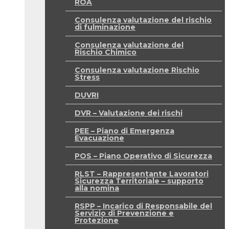
ROA
Consulenza valutazione del rischio
di fulminazione
Consulenza valutazione del
Rischio Chimico
Consulenza valutazione Rischio
Stress
DUVRI
DVR – Valutazione dei rischi
PEE – Piano di Emergenza
Evacuazione
POS – Piano Operativo di Sicurezza
RLST – Rappresentante Lavoratori
Sicurezza Territoriale – supporto
alla nomina
RSPP – Incarico di Responsabile del
Servizio di Prevenzione e
Protezione