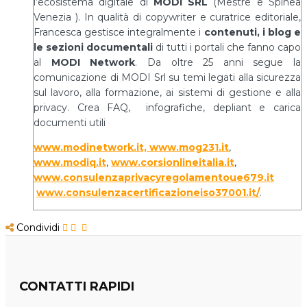
l’ecosistema digitale di
MODI SRL
(Mestre e Spinea
Venezia ). In qualità di copywriter e curatrice editoriale,
Francesca gestisce integralmente i
contenuti, i blog e
le sezioni documentali
di tutti i portali che fanno capo
al
MODI Network
. Da oltre 25 anni segue la
comunicazione di MODI Srl su temi legati alla sicurezza
sul lavoro, alla formazione, ai sistemi di gestione e alla
privacy. Crea FAQ, infografiche, depliant e carica
documenti utili
www.modinetwork.it, www.mog231.it
,
www.modiq.it
,
www.corsionlineitalia.it
,
www.consulenzaprivacyregolamentoue679.it
www.consulenzacertificazioneiso37001.it/
.
Condividi
CONTATTI RAPIDI