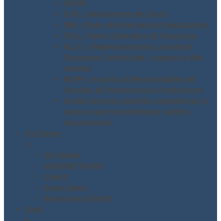
DUVRI
DVR – Valutazione dei rischi
PEE – Piano di Emergenza Evacuazione
POS – Piano Operativo di Sicurezza
RLST – Rappresentante Lavoratori
Sicurezza Territoriale – supporto alla
nomina
RSPP – Incarico di Responsabile del
Servizio di Prevenzione e Protezione
Analisi tecnica gratuita: sopralluogo in
sede e parere preliminare tramite
Questionario
Chi Siamo
▼
Chi Siamo
MODINETWORK
Clienti
Dove siamo
Recensioni Clienti
Corsi
▼