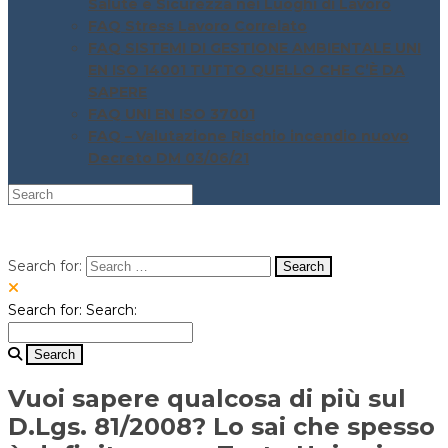
Salute e Sicurezza nei Luoghi di Lavoro
FAQ Stress Lavoro Correlato
FAQ SISTEMI DI GESTIONE AMBIENTALE UNI
EN ISO 14001 TUTTO QUELLO CHE C’È DA
SAPERE
FAQ UNI EN ISO 37001
FAQ – Valutazione Rischio incendio nuovo
Decreto DM 03/06/21
Search for:
Search for:
Search:
Vuoi sapere qualcosa di più sul
D.Lgs. 81/2008? Lo sai che spesso