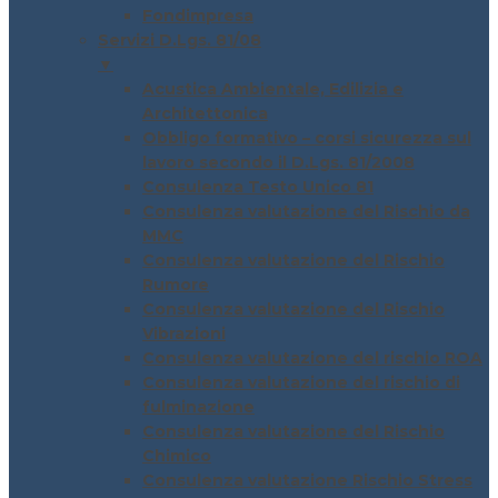
Fondimpresa
Servizi D.Lgs. 81/08
▼
Acustica Ambientale, Edilizia e
Architettonica
Obbligo formativo – corsi sicurezza sul
lavoro secondo il D.Lgs. 81/2008
Consulenza Testo Unico 81
Consulenza valutazione del Rischio da
MMC
Consulenza valutazione del Rischio
Rumore
Consulenza valutazione del Rischio
Vibrazioni
Consulenza valutazione del rischio ROA
Consulenza valutazione del rischio di
fulminazione
Consulenza valutazione del Rischio
Chimico
Consulenza valutazione Rischio Stress