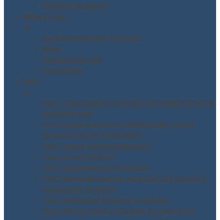
Settore trasporti
Blog e Info
▼
Approfondimenti in breve
Blog
Documenti utili
Fonti Blog
FAQ
▼
FAQ – DATORE DI LAVORO ACCORDO STATO
REGIONI 2025
FAQ Aggiornamento Antincendio nuovo
Decreto DM 01-02/09/2021
FAQ campi elettromagnetici
FAQ D.Lgs 231/2001
FAQ Formazione a Distanza
FAQ Movimentazione manuale dei carichi e
movimenti ripetitivi
FAQ Radiazioni Ottiche Artificiali
FAQ TESTO UNICO 81/2028 in materia di