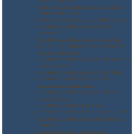
pubblici e privati
Formazione in aula, azienda, online e
videoconferenza
Formazione incaricati uso attrezzature
Consulenza valutazione rischio
biologico
Consulenza valutazione rischio ROA
ATEX – Consulenza per la valutazione
rischio esplosione
Consulenza valutazione rischio scariche
atmosferiche
Consulenza valutazione rischio MMC
Consulenza valutazione rischio
cancerogeno mutageno
Consulenza valutazione rischio da
agenti chimici
Consulenza valutazione CEM
Consulenza valutazione rumore e vibro
Consulenza valutazione stress lavoro
correlato
Analisi emissioni in atmosfera