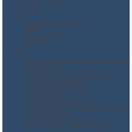
Settore trasporti
Blog e Info
▼
Approfondimenti in breve
Blog
Documenti utili
Fonti Blog
FAQ
▼
FAQ – DATORE DI LAVORO ACCORDO STATO
REGIONI 2025
FAQ Aggiornamento Antincendio nuovo
Decreto DM 01-02/09/2021
FAQ campi elettromagnetici
FAQ D.Lgs 231/2001
FAQ Formazione a Distanza
FAQ Movimentazione manuale dei carichi e
movimenti ripetitivi
FAQ Radiazioni Ottiche Artificiali
FAQ TESTO UNICO 81/2028 in materia di