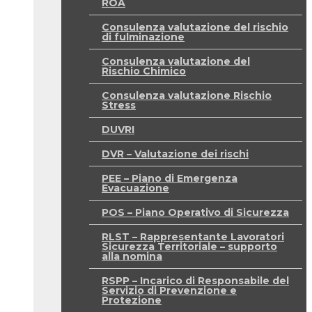
ROA
Consulenza valutazione del rischio
di fulminazione
Consulenza valutazione del
Rischio Chimico
Consulenza valutazione Rischio
Stress
DUVRI
DVR – Valutazione dei rischi
PEE – Piano di Emergenza
Evacuazione
POS – Piano Operativo di Sicurezza
RLST – Rappresentante Lavoratori
Sicurezza Territoriale – supporto
alla nomina
RSPP – Incarico di Responsabile del
Servizio di Prevenzione e
Protezione