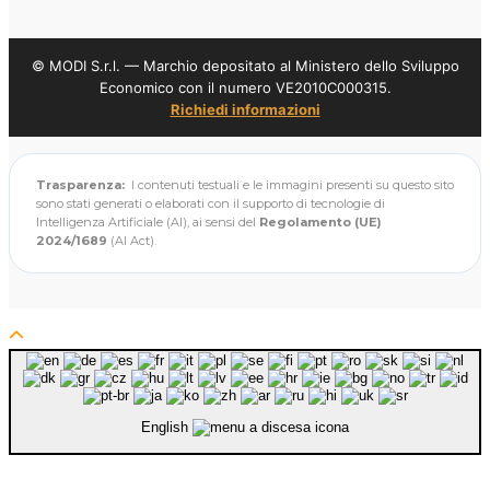
© MODI S.r.l. — Marchio depositato al Ministero dello Sviluppo
Economico con il numero VE2010C000315.
Richiedi informazioni
Trasparenza:
I contenuti testuali e le immagini presenti su questo sito
sono stati generati o elaborati con il supporto di tecnologie di
Intelligenza Artificiale (AI), ai sensi del
Regolamento (UE)
2024/1689
(AI Act).
English