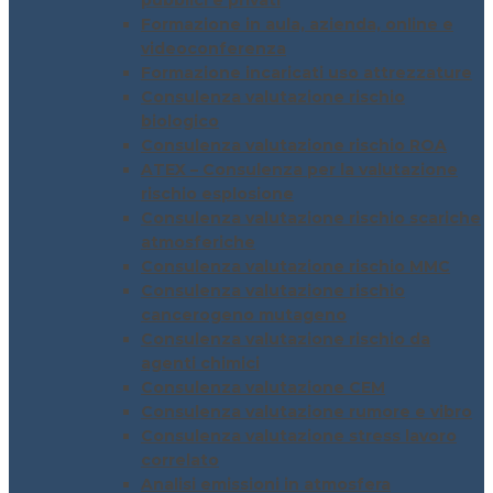
pubblici e privati
Formazione in aula, azienda, online e
videoconferenza
Formazione incaricati uso attrezzature
Consulenza valutazione rischio
biologico
Consulenza valutazione rischio ROA
ATEX – Consulenza per la valutazione
rischio esplosione
Consulenza valutazione rischio scariche
atmosferiche
Consulenza valutazione rischio MMC
Consulenza valutazione rischio
cancerogeno mutageno
Consulenza valutazione rischio da
agenti chimici
Consulenza valutazione CEM
Consulenza valutazione rumore e vibro
Consulenza valutazione stress lavoro
correlato
Analisi emissioni in atmosfera