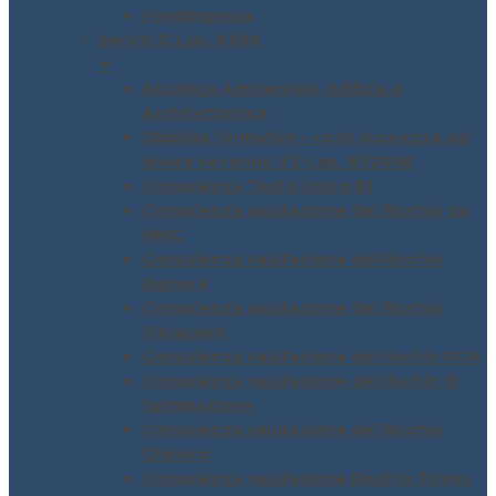
Fondimpresa
Servizi D.Lgs. 81/08
▼
Acustica Ambientale, Edilizia e
Architettonica
Obbligo formativo – corsi sicurezza sul
lavoro secondo il D.Lgs. 81/2008
Consulenza Testo Unico 81
Consulenza valutazione del Rischio da
MMC
Consulenza valutazione del Rischio
Rumore
Consulenza valutazione del Rischio
Vibrazioni
Consulenza valutazione del rischio ROA
Consulenza valutazione del rischio di
fulminazione
Consulenza valutazione del Rischio
Chimico
Consulenza valutazione Rischio Stress