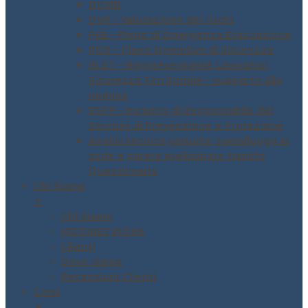
DUVRI
DVR – Valutazione dei rischi
PEE – Piano di Emergenza Evacuazione
POS – Piano Operativo di Sicurezza
RLST – Rappresentante Lavoratori
Sicurezza Territoriale – supporto alla
nomina
RSPP – Incarico di Responsabile del
Servizio di Prevenzione e Protezione
Analisi tecnica gratuita: sopralluogo in
sede e parere preliminare tramite
Questionario
Chi Siamo
▼
Chi Siamo
MODINETWORK
Clienti
Dove siamo
Recensioni Clienti
Corsi
▼