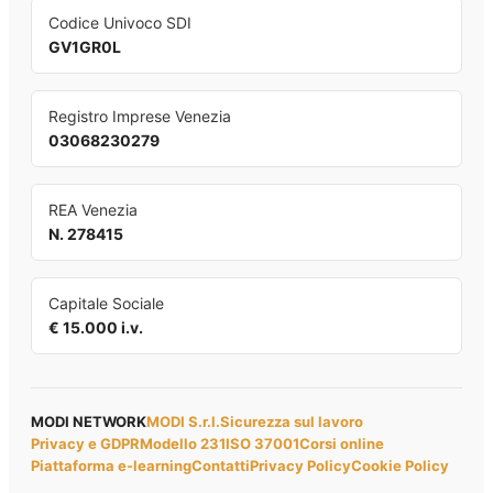
Codice Univoco SDI
GV1GR0L
Registro Imprese Venezia
03068230279
REA Venezia
N. 278415
Capitale Sociale
€ 15.000 i.v.
MODI NETWORK
MODI S.r.l.
Sicurezza sul lavoro
Privacy e GDPR
Modello 231
ISO 37001
Corsi online
Piattaforma e-learning
Contatti
Privacy Policy
Cookie Policy