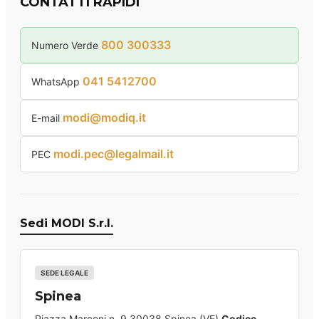
CONTATTI RAPIDI
800 300333
Numero Verde
041 5412700
WhatsApp
modi@modiq.it
E-mail
modi.pec@legalmail.it
PEC
Sedi MODI S.r.l.
SEDE LEGALE
Spinea
Piazza Marconi n. 9 30038 Spinea (VE)
Codice