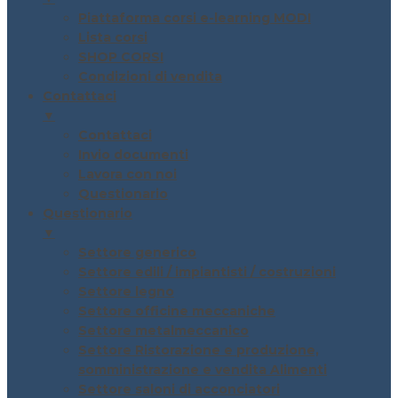
Piattaforma corsi e-learning MODI
Lista corsi
SHOP CORSI
Condizioni di vendita
Contattaci
▼
Contattaci
Invio documenti
Lavora con noi
Questionario
Questionario
▼
Settore generico
Settore edili / impiantisti / costruzioni
Settore legno
Settore officine meccaniche
Settore metalmeccanico
Settore Ristorazione e produzione,
somministrazione e vendita Alimenti
Settore saloni di acconciatori