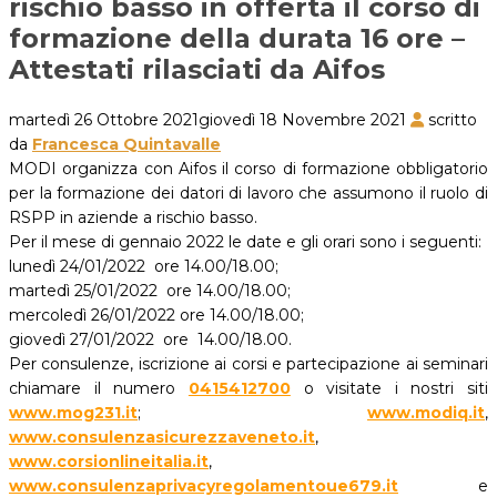
rischio basso in offerta il corso di
formazione della durata 16 ore –
Attestati rilasciati da Aifos
martedì 26 Ottobre 2021
giovedì 18 Novembre 2021
scritto
da
Francesca Quintavalle
MODI organizza con Aifos il corso di formazione obbligatorio
per la formazione dei datori di lavoro che assumono il ruolo di
RSPP in aziende a rischio basso.
Per il mese di gennaio 2022 le date e gli orari sono i seguenti:
lunedì 24/01/2022 ore 14.00/18.00;
martedì 25/01/2022 ore 14.00/18.00;
mercoledì 26/01/2022 ore 14.00/18.00;
giovedì 27/01/2022 ore 14.00/18.00.
Per consulenze, iscrizione ai corsi e partecipazione ai seminari
chiamare il numero
0415412700
o visitate i nostri siti
www.mog231.it
;
www.modiq.it
,
www.consulenzasicurezzaveneto.it
,
www.corsionlineitalia.it
,
www.consulenzaprivacyregolamentoue679.it
e