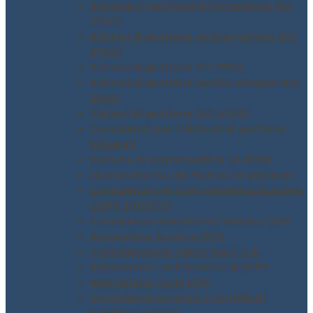
Sistema di gestione informazione ISO
27001
Sistemi di gestione anticorruzione ISO
37001
Sistemi di gestione ISO 3834
Sistemi di gestione rischio stradale ISO
39001
Sistemi di gestione ISO 45001
Consulenza per i Sistemi di gestione
integrati
Sistema di responsabilità SA 8000
Mantenimento dei Sistemi di gestione
Consulenza per il regolamento Europeo
GDPR 2016/679
Consulenza assunzione incarico ODV
Assunzione incarico DPO
Consulenza per piano H.A.C.C.P.
Affidamento dell’incarico di RSPP
Valutazione rischi DVR
Consulenza accesso a contributi