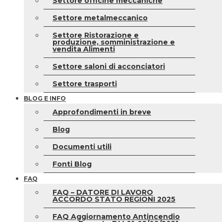
Settore officine meccaniche
Settore metalmeccanico
Settore Ristorazione e
produzione, somministrazione e
vendita Alimenti
Settore saloni di acconciatori
Settore trasporti
BLOG E INFO
Approfondimenti in breve
Blog
Documenti utili
Fonti Blog
FAQ
FAQ – DATORE DI LAVORO
ACCORDO STATO REGIONI 2025
FAQ Aggiornamento Antincendio