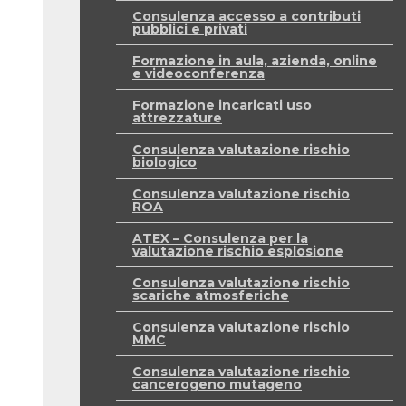
Consulenza accesso a contributi
pubblici e privati
Formazione in aula, azienda, online
e videoconferenza
Formazione incaricati uso
attrezzature
Consulenza valutazione rischio
biologico
Consulenza valutazione rischio
ROA
ATEX – Consulenza per la
valutazione rischio esplosione
Consulenza valutazione rischio
scariche atmosferiche
Consulenza valutazione rischio
MMC
Consulenza valutazione rischio
cancerogeno mutageno