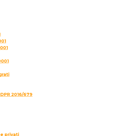
1
001
7001
9001
grati
GDPR 2016/679
e privati