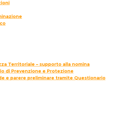
ioni
lminazione
ico
za Territoriale – supporto alla nomina
zio di Prevenzione e Protezione
ede e parere preliminare tramite Questionario