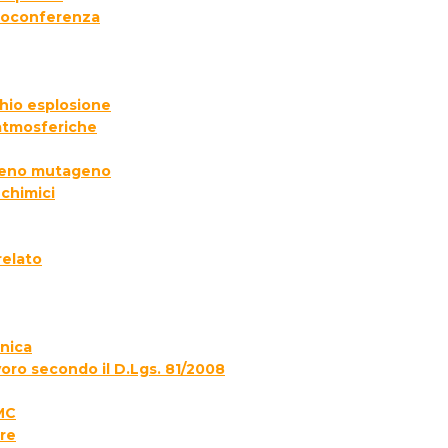
deoconferenza
chio esplosione
 atmosferiche
ogeno mutageno
 chimici
relato
onica
voro secondo il D.Lgs. 81/2008
MC
re