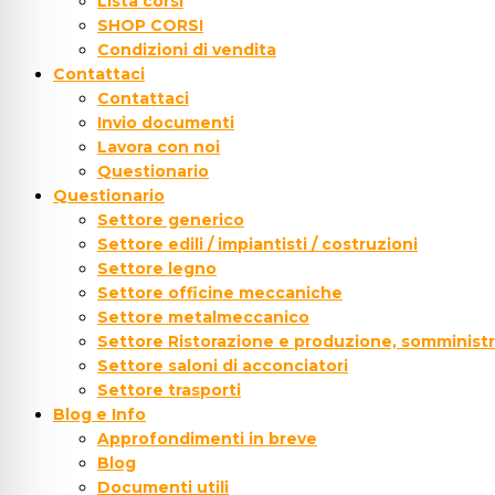
Lista corsi
SHOP CORSI
Condizioni di vendita
Contattaci
Contattaci
Invio documenti
Lavora con noi
Questionario
Questionario
Settore generico
Settore edili / impiantisti / costruzioni
Settore legno
Settore officine meccaniche
Settore metalmeccanico
Settore Ristorazione e produzione, somministr
Settore saloni di acconciatori
Settore trasporti
Blog e Info
Approfondimenti in breve
Blog
Documenti utili