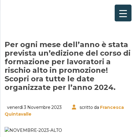
Home
×
Consulenze per
Chi Siamo
Per ogni mese dell’anno è stata
prevista un’edizione del corso di
Corsi
formazione per lavoratori a
rischio alto in promozione!
Contattaci
Scopri ora tutte le date
Questionario
organizzate per l’anno 2024.
Blog e Info
venerdì 3 Novembre 2023
scritto da
Francesca
Quintavalle
FAQ