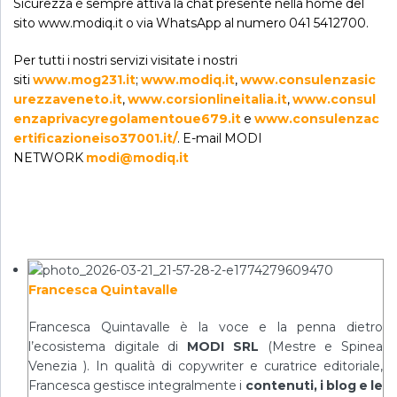
Sicurezza è sempre attiva la chat presente nella home del
sito www.modiq.it o via WhatsApp al numero 041 5412700.
Per tutti i nostri servizi visitate i nostri
siti
www.mog231.it
;
www.modiq.it
,
www.consulenzasic
urezzaveneto.it
,
www.corsionlineitalia.it
,
www.consul
enzaprivacyregolamentoue679.it
e
www.consulenzac
ertificazioneiso37001.it/
. E-mail MODI
NETWORK
modi@modiq.it
Francesca Quintavalle
Francesca Quintavalle è la voce e la penna dietro
l’ecosistema digitale di
MODI SRL
(Mestre e Spinea
Venezia ). In qualità di copywriter e curatrice editoriale,
Francesca gestisce integralmente i
contenuti, i blog e le