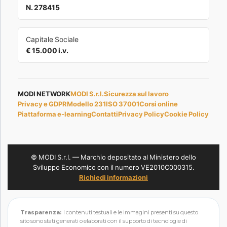
N. 278415
Capitale Sociale
€ 15.000 i.v.
MODI NETWORK
MODI S.r.l.
Sicurezza sul lavoro
Privacy e GDPR
Modello 231
ISO 37001
Corsi online
Piattaforma e-learning
Contatti
Privacy Policy
Cookie Policy
© MODI S.r.l. — Marchio depositato al Ministero dello
Sviluppo Economico con il numero VE2010C000315.
Richiedi informazioni
Trasparenza:
I contenuti testuali e le immagini presenti su questo
sito sono stati generati o elaborati con il supporto di tecnologie di