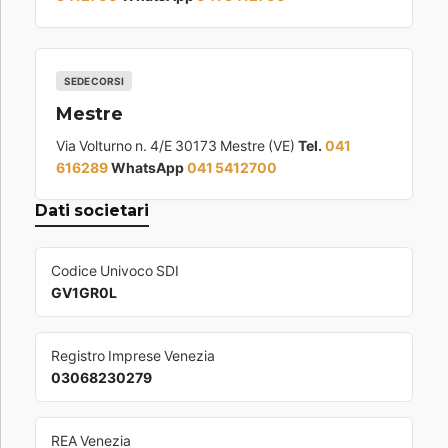
SEDE CORSI
Mestre
Via Volturno n. 4/E 30173 Mestre (VE)
Tel.
041
616289
WhatsApp
041 5412700
Dati societari
Codice Univoco SDI
GV1GR0L
Registro Imprese Venezia
03068230279
REA Venezia