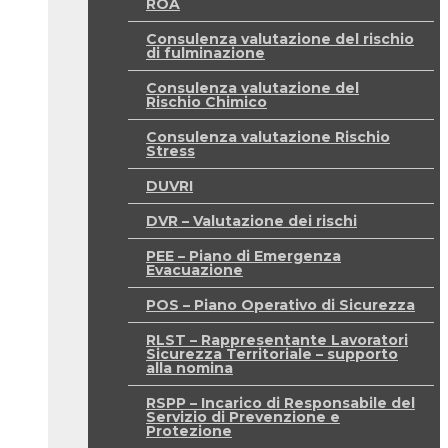
ROA
Consulenza valutazione del rischio
di fulminazione
Consulenza valutazione del
Rischio Chimico
Consulenza valutazione Rischio
Stress
DUVRI
DVR – Valutazione dei rischi
PEE – Piano di Emergenza
Evacuazione
POS – Piano Operativo di Sicurezza
RLST – Rappresentante Lavoratori
Sicurezza Territoriale – supporto
alla nomina
RSPP – Incarico di Responsabile del
Servizio di Prevenzione e
Protezione