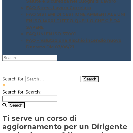
Salute e Sicurezza nei Luoghi di Lavoro
FAQ Stress Lavoro Correlato
FAQ SISTEMI DI GESTIONE AMBIENTALE UNI
EN ISO 14001 TUTTO QUELLO CHE C’È DA
SAPERE
FAQ UNI EN ISO 37001
FAQ – Valutazione Rischio incendio nuovo
Decreto DM 03/06/21
Search for:
Search for:
Search:
Ti serve un corso di
aggiornamento per un Dirigente