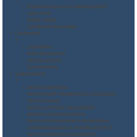
Piattaforma corsi e-learning MODI
Lista corsi
SHOP CORSI
Condizioni di vendita
Contattaci
▼
Contattaci
Invio documenti
Lavora con noi
Questionario
Questionario
▼
Settore generico
Settore edili / impiantisti / costruzioni
Settore legno
Settore officine meccaniche
Settore metalmeccanico
Settore Ristorazione e produzione,
somministrazione e vendita Alimenti
Settore saloni di acconciatori