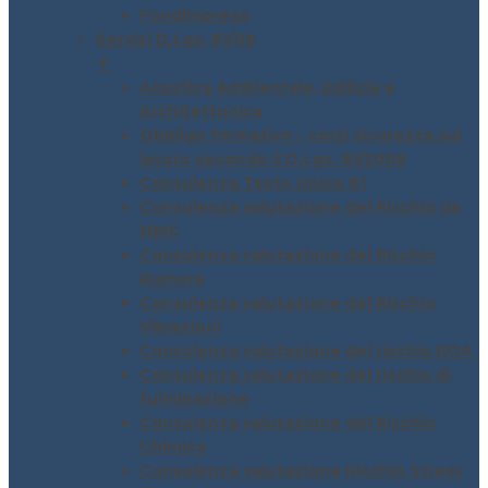
Fondimpresa
Servizi D.Lgs. 81/08
▼
Acustica Ambientale, Edilizia e
Architettonica
Obbligo formativo – corsi sicurezza sul
lavoro secondo il D.Lgs. 81/2008
Consulenza Testo Unico 81
Consulenza valutazione del Rischio da
MMC
Consulenza valutazione del Rischio
Rumore
Consulenza valutazione del Rischio
Vibrazioni
Consulenza valutazione del rischio ROA
Consulenza valutazione del rischio di
fulminazione
Consulenza valutazione del Rischio
Chimico
Consulenza valutazione Rischio Stress