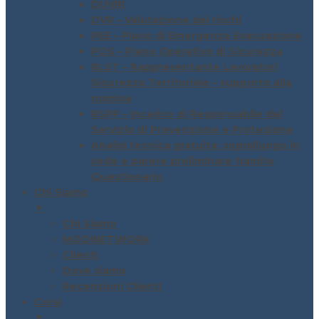
DUVRI
DVR – Valutazione dei rischi
PEE – Piano di Emergenza Evacuazione
POS – Piano Operativo di Sicurezza
RLST – Rappresentante Lavoratori
Sicurezza Territoriale – supporto alla
nomina
RSPP – Incarico di Responsabile del
Servizio di Prevenzione e Protezione
Analisi tecnica gratuita: sopralluogo in
sede e parere preliminare tramite
Questionario
Chi Siamo
▼
Chi Siamo
MODINETWORK
Clienti
Dove siamo
Recensioni Clienti
Corsi
▼