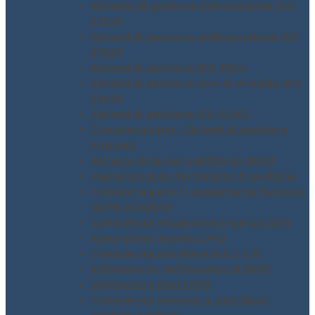
Sistema di gestione informazione ISO
27001
Sistemi di gestione anticorruzione ISO
37001
Sistemi di gestione ISO 3834
Sistemi di gestione rischio stradale ISO
39001
Sistemi di gestione ISO 45001
Consulenza per i Sistemi di gestione
integrati
Sistema di responsabilità SA 8000
Mantenimento dei Sistemi di gestione
Consulenza per il regolamento Europeo
GDPR 2016/679
Consulenza assunzione incarico ODV
Assunzione incarico DPO
Consulenza per piano H.A.C.C.P.
Affidamento dell’incarico di RSPP
Valutazione rischi DVR
Consulenza accesso a contributi