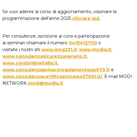
Se vuoi aderire al corso di aggiornamento, visionare la
programmazione dell’anno 2025
cliccare qui.
Per consulenze, iscrizione ai corsi e partecipazione
ai seminari chiamare il numero
0415412700
o
visitate i nostri siti
www.mog231.it
;
www.modiq.it
,
www.consulenzasicurezzaveneto.it
,
www.corsionlineitalia.it
,
www.consulenzaprivacyregolamentoue679.it
e
www.consulenzacertificazioneiso37001.it/
. E-mail MODI
NETWORK
modi@modiq.it