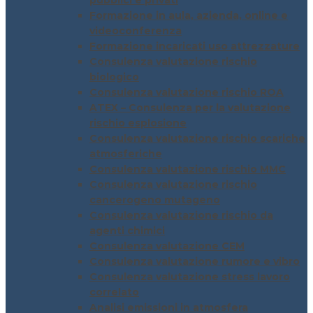
pubblici e privati
Formazione in aula, azienda, online e
videoconferenza
Formazione incaricati uso attrezzature
Consulenza valutazione rischio
biologico
Consulenza valutazione rischio ROA
ATEX – Consulenza per la valutazione
rischio esplosione
Consulenza valutazione rischio scariche
atmosferiche
Consulenza valutazione rischio MMC
Consulenza valutazione rischio
cancerogeno mutageno
Consulenza valutazione rischio da
agenti chimici
Consulenza valutazione CEM
Consulenza valutazione rumore e vibro
Consulenza valutazione stress lavoro
correlato
Analisi emissioni in atmosfera