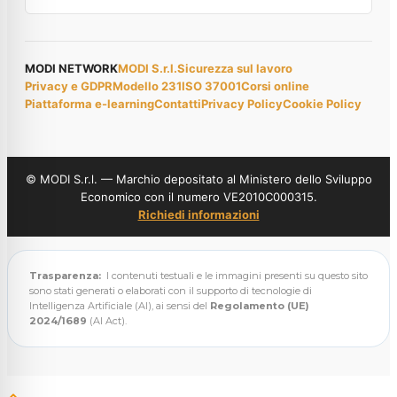
MODI NETWORK
MODI S.r.l.
Sicurezza sul lavoro
Privacy e GDPR
Modello 231
ISO 37001
Corsi online
Piattaforma e-learning
Contatti
Privacy Policy
Cookie Policy
© MODI S.r.l. — Marchio depositato al Ministero dello Sviluppo
Economico con il numero VE2010C000315.
Richiedi informazioni
Trasparenza:
I contenuti testuali e le immagini presenti su questo sito
sono stati generati o elaborati con il supporto di tecnologie di
Intelligenza Artificiale (AI), ai sensi del
Regolamento (UE)
2024/1689
(AI Act).