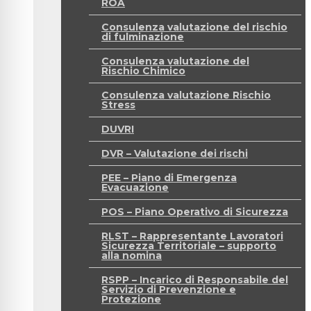
ROA
Consulenza valutazione del rischio
di fulminazione
Consulenza valutazione del
Rischio Chimico
Consulenza valutazione Rischio
Stress
DUVRI
DVR – Valutazione dei rischi
PEE – Piano di Emergenza
Evacuazione
POS – Piano Operativo di Sicurezza
RLST – Rappresentante Lavoratori
Sicurezza Territoriale – supporto
alla nomina
RSPP – Incarico di Responsabile del
Servizio di Prevenzione e
Protezione