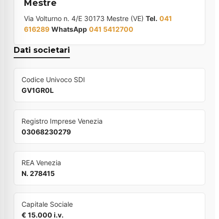
Mestre
Via Volturno n. 4/E 30173 Mestre (VE)
Tel.
041
616289
WhatsApp
041 5412700
Dati societari
Codice Univoco SDI
GV1GR0L
Registro Imprese Venezia
03068230279
REA Venezia
N. 278415
Capitale Sociale
€ 15.000 i.v.