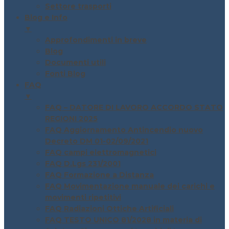
Settore trasporti
Blog e Info
▼
Approfondimenti in breve
Blog
Documenti utili
Fonti Blog
FAQ
▼
FAQ – DATORE DI LAVORO ACCORDO STATO
REGIONI 2025
FAQ Aggiornamento Antincendio nuovo
Decreto DM 01-02/09/2021
FAQ campi elettromagnetici
FAQ D.Lgs 231/2001
FAQ Formazione a Distanza
FAQ Movimentazione manuale dei carichi e
movimenti ripetitivi
FAQ Radiazioni Ottiche Artificiali
FAQ TESTO UNICO 81/2028 in materia di