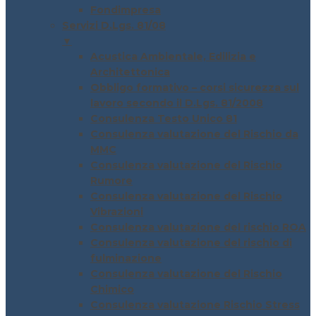
Fondimpresa
Servizi D.Lgs. 81/08
▼
Acustica Ambientale, Edilizia e
Architettonica
Obbligo formativo – corsi sicurezza sul
lavoro secondo il D.Lgs. 81/2008
Consulenza Testo Unico 81
Consulenza valutazione del Rischio da
MMC
Consulenza valutazione del Rischio
Rumore
Consulenza valutazione del Rischio
Vibrazioni
Consulenza valutazione del rischio ROA
Consulenza valutazione del rischio di
fulminazione
Consulenza valutazione del Rischio
Chimico
Consulenza valutazione Rischio Stress