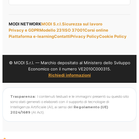
MODI NETWORK
MODI S.r.l.
Sicurezza sul lavoro
Privacy e GDPR
Modello 231
ISO 37001
Corsi online
Piattaforma e-learning
Contatti
Privacy Policy
Cookie Policy
© MODI S.r.l. — Marchio depositato al Ministero dello Sviluppo
Economico con il numero VE2010C000315.
Richiedi informazioni
Trasparenza:
I contenuti testuali e le immagini presenti su questo sito
sono stati generati o elaborati con il supporto di tecnologie di
Intelligenza Artificiale (AI), ai sensi del
Regolamento (UE)
2024/1689
(AI Act).