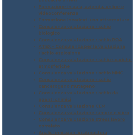
pubblici e privati
Formazione in aula, azienda, online e
videoconferenza
Formazione incaricati uso attrezzature
Consulenza valutazione rischio
biologico
Consulenza valutazione rischio ROA
ATEX – Consulenza per la valutazione
rischio esplosione
Consulenza valutazione rischio scariche
atmosferiche
Consulenza valutazione rischio MMC
Consulenza valutazione rischio
cancerogeno mutageno
Consulenza valutazione rischio da
agenti chimici
Consulenza valutazione CEM
Consulenza valutazione rumore e vibro
Consulenza valutazione stress lavoro
correlato
Analisi emissioni in atmosfera