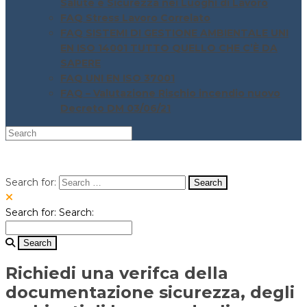
Salute e Sicurezza nei Luoghi di Lavoro
FAQ Stress Lavoro Correlato
FAQ SISTEMI DI GESTIONE AMBIENTALE UNI
EN ISO 14001 TUTTO QUELLO CHE C’È DA
SAPERE
FAQ UNI EN ISO 37001
FAQ – Valutazione Rischio incendio nuovo
Decreto DM 03/06/21
Search for:
Search for:
Search:
Richiedi una verifca della
documentazione sicurezza, degli