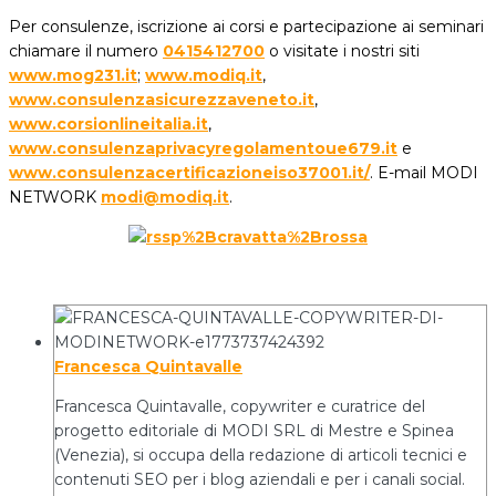
Per consulenze, iscrizione ai corsi e partecipazione ai seminari
chiamare il numero
0415412700
o visitate i nostri siti
www.mog231.it
;
www.modiq.it
,
www.consulenzasicurezzaveneto.it
,
www.corsionlineitalia.it
,
www.consulenzaprivacyregolamentoue679.it
e
www.consulenzacertificazioneiso37001.it/
. E-mail MODI
NETWORK
modi@modiq.it
.
Francesca Quintavalle
Francesca Quintavalle, copywriter e curatrice del
progetto editoriale di MODI SRL di Mestre e Spinea
(Venezia), si occupa della redazione di articoli tecnici e
contenuti SEO per i blog aziendali e per i canali social.