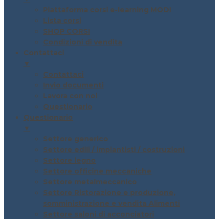
Piattaforma corsi e-learning MODI
Lista corsi
SHOP CORSI
Condizioni di vendita
Contattaci
▼
Contattaci
Invio documenti
Lavora con noi
Questionario
Questionario
▼
Settore generico
Settore edili / impiantisti / costruzioni
Settore legno
Settore officine meccaniche
Settore metalmeccanico
Settore Ristorazione e produzione,
somministrazione e vendita Alimenti
Settore saloni di acconciatori