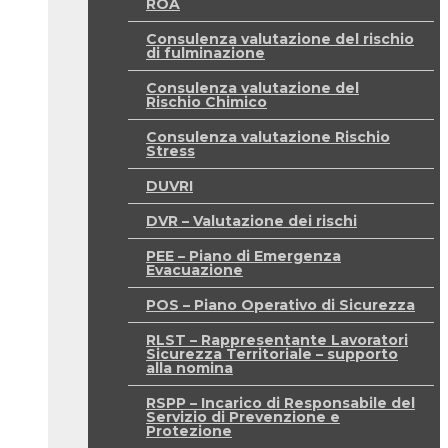
ROA
Consulenza valutazione del rischio
di fulminazione
Consulenza valutazione del
Rischio Chimico
Consulenza valutazione Rischio
Stress
DUVRI
DVR – Valutazione dei rischi
PEE – Piano di Emergenza
Evacuazione
POS – Piano Operativo di Sicurezza
RLST – Rappresentante Lavoratori
Sicurezza Territoriale – supporto
alla nomina
RSPP – Incarico di Responsabile del
Servizio di Prevenzione e
Protezione