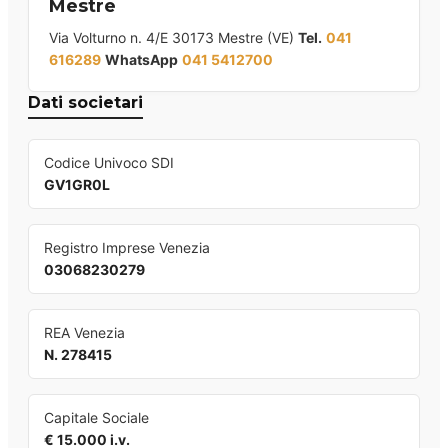
Mestre
Via Volturno n. 4/E 30173 Mestre (VE)
Tel.
041
616289
WhatsApp
041 5412700
Dati societari
Codice Univoco SDI
GV1GR0L
Registro Imprese Venezia
03068230279
REA Venezia
N. 278415
Capitale Sociale
€ 15.000 i.v.