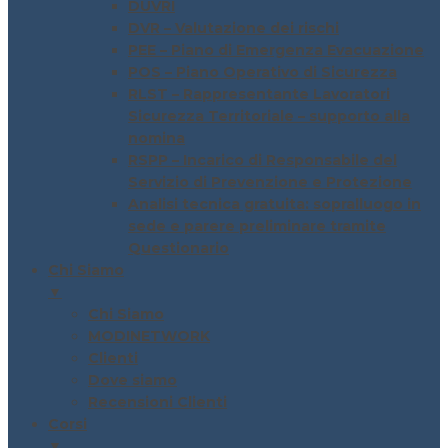
DUVRI
DVR – Valutazione dei rischi
PEE – Piano di Emergenza Evacuazione
POS – Piano Operativo di Sicurezza
RLST – Rappresentante Lavoratori
Sicurezza Territoriale – supporto alla
nomina
RSPP – Incarico di Responsabile del
Servizio di Prevenzione e Protezione
Analisi tecnica gratuita: sopralluogo in
sede e parere preliminare tramite
Questionario
Chi Siamo
▼
Chi Siamo
MODINETWORK
Clienti
Dove siamo
Recensioni Clienti
Corsi
▼