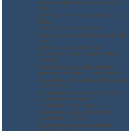
Sistema di gestione informazione ISO
27001
Sistemi di gestione anticorruzione ISO
37001
Sistemi di gestione ISO 3834
Sistemi di gestione rischio stradale ISO
39001
Sistemi di gestione ISO 45001
Consulenza per i Sistemi di gestione
integrati
Sistema di responsabilità SA 8000
Mantenimento dei Sistemi di gestione
Consulenza per il regolamento Europeo
GDPR 2016/679
Consulenza assunzione incarico ODV
Assunzione incarico DPO
Consulenza per piano H.A.C.C.P.
Affidamento dell’incarico di RSPP
Valutazione rischi DVR
Consulenza accesso a contributi