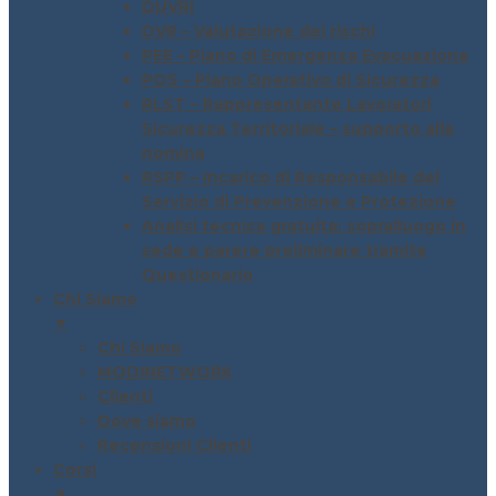
DUVRI
DVR – Valutazione dei rischi
PEE – Piano di Emergenza Evacuazione
POS – Piano Operativo di Sicurezza
RLST – Rappresentante Lavoratori
Sicurezza Territoriale – supporto alla
nomina
RSPP – Incarico di Responsabile del
Servizio di Prevenzione e Protezione
Analisi tecnica gratuita: sopralluogo in
sede e parere preliminare tramite
Questionario
Chi Siamo
▼
Chi Siamo
MODINETWORK
Clienti
Dove siamo
Recensioni Clienti
Corsi
▼