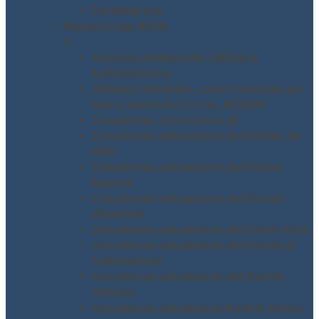
Fondimpresa
Servizi D.Lgs. 81/08
▼
Acustica Ambientale, Edilizia e
Architettonica
Obbligo formativo – corsi sicurezza sul
lavoro secondo il D.Lgs. 81/2008
Consulenza Testo Unico 81
Consulenza valutazione del Rischio da
MMC
Consulenza valutazione del Rischio
Rumore
Consulenza valutazione del Rischio
Vibrazioni
Consulenza valutazione del rischio ROA
Consulenza valutazione del rischio di
fulminazione
Consulenza valutazione del Rischio
Chimico
Consulenza valutazione Rischio Stress