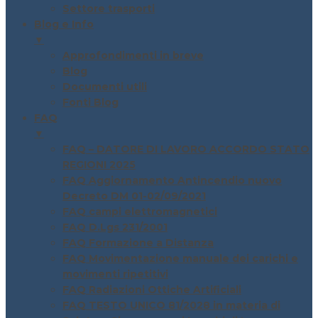
Settore trasporti
Blog e Info
▼
Approfondimenti in breve
Blog
Documenti utili
Fonti Blog
FAQ
▼
FAQ – DATORE DI LAVORO ACCORDO STATO
REGIONI 2025
FAQ Aggiornamento Antincendio nuovo
Decreto DM 01-02/09/2021
FAQ campi elettromagnetici
FAQ D.Lgs 231/2001
FAQ Formazione a Distanza
FAQ Movimentazione manuale dei carichi e
movimenti ripetitivi
FAQ Radiazioni Ottiche Artificiali
FAQ TESTO UNICO 81/2028 in materia di