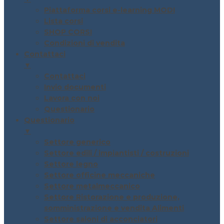
Piattaforma corsi e-learning MODI
Lista corsi
SHOP CORSI
Condizioni di vendita
Contattaci
▼
Contattaci
Invio documenti
Lavora con noi
Questionario
Questionario
▼
Settore generico
Settore edili / impiantisti / costruzioni
Settore legno
Settore officine meccaniche
Settore metalmeccanico
Settore Ristorazione e produzione,
somministrazione e vendita Alimenti
Settore saloni di acconciatori