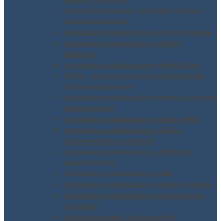
pubblici e privati
Formazione in aula, azienda, online e
videoconferenza
Formazione incaricati uso attrezzature
Consulenza valutazione rischio
biologico
Consulenza valutazione rischio ROA
ATEX – Consulenza per la valutazione
rischio esplosione
Consulenza valutazione rischio scariche
atmosferiche
Consulenza valutazione rischio MMC
Consulenza valutazione rischio
cancerogeno mutageno
Consulenza valutazione rischio da
agenti chimici
Consulenza valutazione CEM
Consulenza valutazione rumore e vibro
Consulenza valutazione stress lavoro
correlato
Analisi emissioni in atmosfera