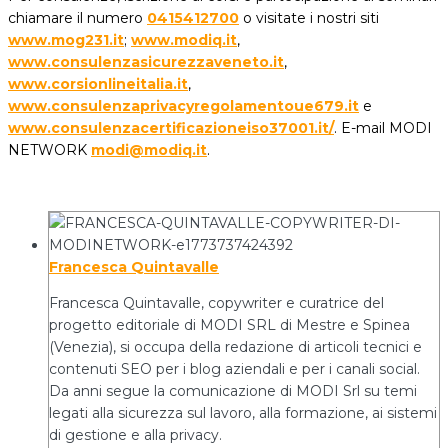
chiamare il numero
0415412700
o visitate i nostri siti
www.mog231.it
;
www.modiq.it
,
www.consulenzasicurezzaveneto.it
,
www.corsionlineitalia.it
,
www.consulenzaprivacyregolamentoue679.it
e
www.consulenzacertificazioneiso37001.it/
. E-mail MODI
NETWORK
modi@modiq.it
.
Francesca Quintavalle
Francesca Quintavalle, copywriter e curatrice del
progetto editoriale di MODI SRL di Mestre e Spinea
(Venezia), si occupa della redazione di articoli tecnici e
contenuti SEO per i blog aziendali e per i canali social.
Da anni segue la comunicazione di MODI Srl su temi
legati alla sicurezza sul lavoro, alla formazione, ai sistemi
di gestione e alla privacy.