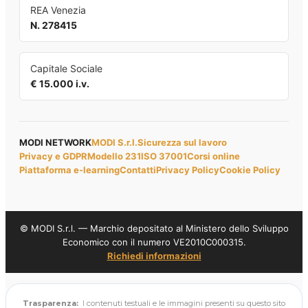
REA Venezia
N. 278415
Capitale Sociale
€ 15.000 i.v.
MODI NETWORK
MODI S.r.l.
Sicurezza sul lavoro
Privacy e GDPR
Modello 231
ISO 37001
Corsi online
Piattaforma e-learning
Contatti
Privacy Policy
Cookie Policy
© MODI S.r.l. — Marchio depositato al Ministero dello Sviluppo
Economico con il numero VE2010C000315.
Richiedi informazioni
Trasparenza:
I contenuti testuali e le immagini presenti su questo sito