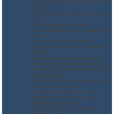
Sistema di gestione informazione ISO
27001
Sistemi di gestione anticorruzione ISO
37001
Sistemi di gestione ISO 3834
Sistemi di gestione rischio stradale ISO
39001
Sistemi di gestione ISO 45001
Consulenza per i Sistemi di gestione
integrati
Sistema di responsabilità SA 8000
Mantenimento dei Sistemi di gestione
Consulenza per il regolamento Europeo
GDPR 2016/679
Consulenza assunzione incarico ODV
Assunzione incarico DPO
Consulenza per piano H.A.C.C.P.
Affidamento dell’incarico di RSPP
Valutazione rischi DVR
Consulenza accesso a contributi