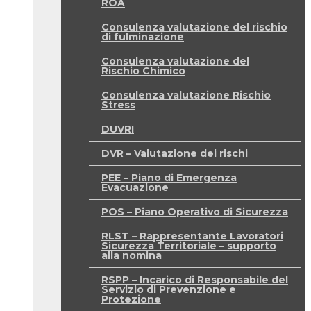
ROA
Consulenza valutazione del rischio
di fulminazione
Consulenza valutazione del
Rischio Chimico
Consulenza valutazione Rischio
Stress
DUVRI
DVR – Valutazione dei rischi
PEE – Piano di Emergenza
Evacuazione
POS – Piano Operativo di Sicurezza
RLST – Rappresentante Lavoratori
Sicurezza Territoriale – supporto
alla nomina
RSPP – Incarico di Responsabile del
Servizio di Prevenzione e
Protezione