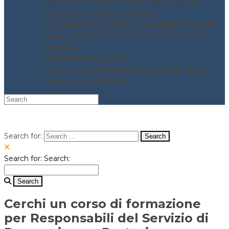
Salute e Sicurezza nei Luoghi di Lavoro
FAQ Stress Lavoro Correlato
FAQ SISTEMI DI GESTIONE AMBIENTALE UNI
EN ISO 14001 TUTTO QUELLO CHE C’È DA
SAPERE
FAQ UNI EN ISO 37001
FAQ – Valutazione Rischio incendio nuovo
Decreto DM 03/06/21
Search for:
Search for:
Search:
Cerchi un corso di formazione
per Responsabili del Servizio di