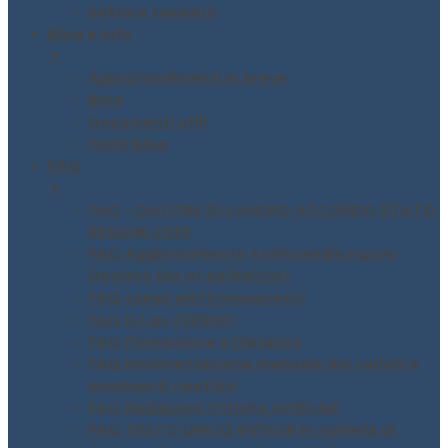
Settore trasporti
Blog e Info
▼
Approfondimenti in breve
Blog
Documenti utili
Fonti Blog
FAQ
▼
FAQ – DATORE DI LAVORO ACCORDO STATO
REGIONI 2025
FAQ Aggiornamento Antincendio nuovo
Decreto DM 01-02/09/2021
FAQ campi elettromagnetici
FAQ D.Lgs 231/2001
FAQ Formazione a Distanza
FAQ Movimentazione manuale dei carichi e
movimenti ripetitivi
FAQ Radiazioni Ottiche Artificiali
FAQ TESTO UNICO 81/2028 in materia di