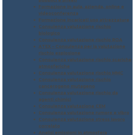
pubblici e privati
Formazione in aula, azienda, online e
videoconferenza
Formazione incaricati uso attrezzature
Consulenza valutazione rischio
biologico
Consulenza valutazione rischio ROA
ATEX – Consulenza per la valutazione
rischio esplosione
Consulenza valutazione rischio scariche
atmosferiche
Consulenza valutazione rischio MMC
Consulenza valutazione rischio
cancerogeno mutageno
Consulenza valutazione rischio da
agenti chimici
Consulenza valutazione CEM
Consulenza valutazione rumore e vibro
Consulenza valutazione stress lavoro
correlato
Analisi emissioni in atmosfera