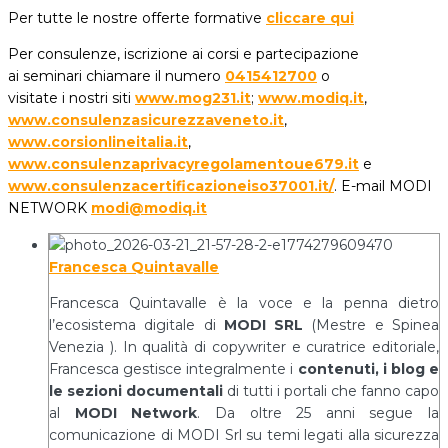
Per tutte le nostre offerte formative
cliccare qui
Per consulenze, iscrizione ai corsi e partecipazione
ai seminari chiamare il numero
0415412700
o
visitate i nostri siti
www.mog231.it
;
www.modiq.it
,
www.consulenzasicurezzaveneto.it
,
www.corsionlineitalia.it
,
www.consulenzaprivacyregolamentoue679.it
e
www.consulenzacertificazioneiso37001.it/
. E-mail MODI
NETWORK
modi@modiq.it
Francesca Quintavalle
Francesca Quintavalle è la voce e la penna dietro
l’ecosistema digitale di
MODI SRL
(Mestre e Spinea
Venezia ). In qualità di copywriter e curatrice editoriale,
Francesca gestisce integralmente i
contenuti, i blog e
le sezioni documentali
di tutti i portali che fanno capo
al
MODI Network
. Da oltre 25 anni segue la
comunicazione di MODI Srl su temi legati alla sicurezza