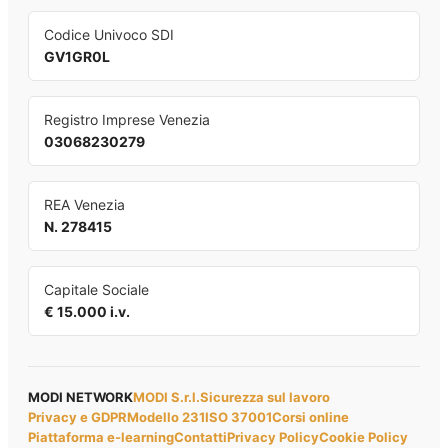
Codice Univoco SDI
GV1GR0L
Registro Imprese Venezia
03068230279
REA Venezia
N. 278415
Capitale Sociale
€ 15.000 i.v.
MODI NETWORK
MODI S.r.l.
Sicurezza sul lavoro
Privacy e GDPR
Modello 231
ISO 37001
Corsi online
Piattaforma e-learning
Contatti
Privacy Policy
Cookie Policy