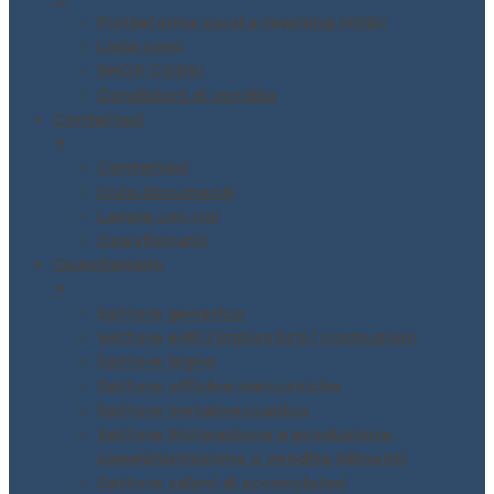
Piattaforma corsi e-learning MODI
Lista corsi
SHOP CORSI
Condizioni di vendita
Contattaci
▼
Contattaci
Invio documenti
Lavora con noi
Questionario
Questionario
▼
Settore generico
Settore edili / impiantisti / costruzioni
Settore legno
Settore officine meccaniche
Settore metalmeccanico
Settore Ristorazione e produzione,
somministrazione e vendita Alimenti
Settore saloni di acconciatori