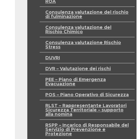
ROA
Consulenza valutazione del rischio
di fulminazione
Consulenza valutazione del
Rischio Chimico
Consulenza valutazione Rischio
Stress
DUVRI
DVR – Valutazione dei rischi
PEE – Piano di Emergenza
Evacuazione
POS – Piano Operativo di Sicurezza
RLST – Rappresentante Lavoratori
Sicurezza Territoriale – supporto
alla nomina
RSPP – Incarico di Responsabile del
Servizio di Prevenzione e
Protezione