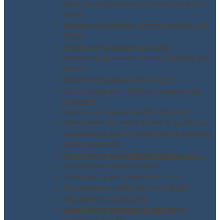
Sistema di gestione informazione ISO
27001
Sistemi di gestione anticorruzione ISO
37001
Sistemi di gestione ISO 3834
Sistemi di gestione rischio stradale ISO
39001
Sistemi di gestione ISO 45001
Consulenza per i Sistemi di gestione
integrati
Sistema di responsabilità SA 8000
Mantenimento dei Sistemi di gestione
Consulenza per il regolamento Europeo
GDPR 2016/679
Consulenza assunzione incarico ODV
Assunzione incarico DPO
Consulenza per piano H.A.C.C.P.
Affidamento dell’incarico di RSPP
Valutazione rischi DVR
Consulenza accesso a contributi