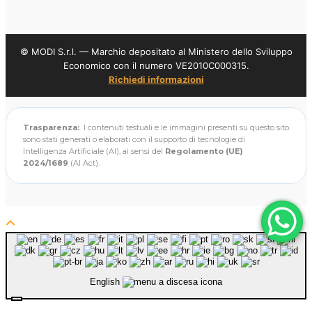
© MODI S.r.l. — Marchio depositato al Ministero dello Sviluppo
Economico con il numero VE2010C000315.
Richiedi informazioni
Trasparenza:
I contenuti testuali e le immagini presenti su questo sito
sono stati generati o elaborati con il supporto di tecnologie di
Intelligenza Artificiale (AI), ai sensi del
Regolamento (UE)
2024/1689
(AI Act).
English