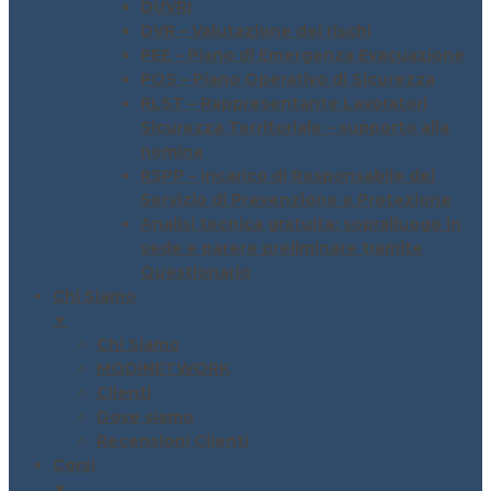
DUVRI
DVR – Valutazione dei rischi
PEE – Piano di Emergenza Evacuazione
POS – Piano Operativo di Sicurezza
RLST – Rappresentante Lavoratori
Sicurezza Territoriale – supporto alla
nomina
RSPP – Incarico di Responsabile del
Servizio di Prevenzione e Protezione
Analisi tecnica gratuita: sopralluogo in
sede e parere preliminare tramite
Questionario
Chi Siamo
▼
Chi Siamo
MODINETWORK
Clienti
Dove siamo
Recensioni Clienti
Corsi
▼