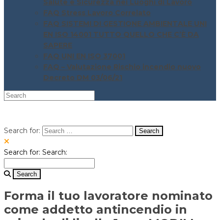
Salute e Sicurezza nei Luoghi di Lavoro
FAQ Stress Lavoro Correlato
FAQ SISTEMI DI GESTIONE AMBIENTALE UNI
EN ISO 14001 TUTTO QUELLO CHE C’È DA
SAPERE
FAQ UNI EN ISO 37001
FAQ – Valutazione Rischio incendio nuovo
Decreto DM 03/06/21
Search for:
Search for:
Search:
Forma il tuo lavoratore nominato
come addetto antincendio in