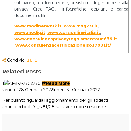
sul lavoro, alla formazione, ai sistemi di gestione e alla
privacy. Crea FAQ, infografiche, depliant e carica
documenti utili
www.modinetwork.it, www.mog231.it
,
www.modiq.it
,
www.corsionlineitalia.it
,
www.consulenzaprivacyregolamentoue679.it
www.consulenzacertificazioneiso37001.it/
.
Condividi
Related Posts
1
Read More
venerdì 28 Gennaio 2022
lunedì 31 Gennaio 2022
Per quanto riguarda l’aggiornamento per gli addetti
antincendio, il D.lgs 81/08 sul lavoro non si esprime…