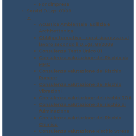
Fondimpresa
Servizi D.Lgs. 81/08
▼
Acustica Ambientale, Edilizia e
Architettonica
Obbligo formativo – corsi sicurezza sul
lavoro secondo il D.Lgs. 81/2008
Consulenza Testo Unico 81
Consulenza valutazione del Rischio da
MMC
Consulenza valutazione del Rischio
Rumore
Consulenza valutazione del Rischio
Vibrazioni
Consulenza valutazione del rischio ROA
Consulenza valutazione del rischio di
fulminazione
Consulenza valutazione del Rischio
Chimico
Consulenza valutazione Rischio Stress