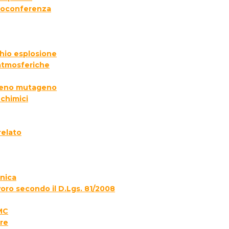
deoconferenza
chio esplosione
 atmosferiche
ogeno mutageno
 chimici
relato
onica
voro secondo il D.Lgs. 81/2008
MC
re