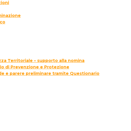
ioni
lminazione
ico
za Territoriale – supporto alla nomina
zio di Prevenzione e Protezione
ede e parere preliminare tramite Questionario