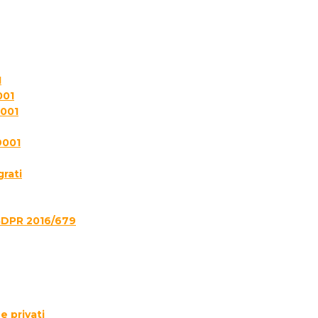
1
001
7001
9001
grati
GDPR 2016/679
e privati