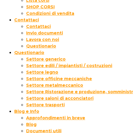
Lista corsi
SHOP CORSI
Condizioni di vendita
Contattaci
Contattaci
Invio documenti
Lavora con noi
Questionario
Questionario
Settore generico
Settore edili / impiantisti / costruzioni
Settore legno
Settore officine meccaniche
Settore metalmeccanico
Settore Ristorazione e produzione, somministr
Settore saloni di acconciatori
Settore trasporti
Blog e Info
Approfondimenti in breve
Blog
Documenti utili