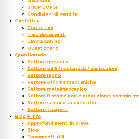
Lista corsi
SHOP CORSI
Condizioni di vendita
Contattaci
Contattaci
Invio documenti
Lavora con noi
Questionario
Questionario
Settore generico
Settore edili / impiantisti / costruzioni
Settore legno
Settore officine meccaniche
Settore metalmeccanico
Settore Ristorazione e produzione, somministr
Settore saloni di acconciatori
Settore trasporti
Blog e Info
Approfondimenti in breve
Blog
Documenti utili