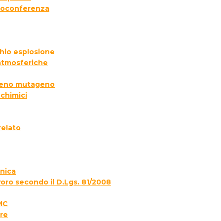
deoconferenza
chio esplosione
 atmosferiche
ogeno mutageno
 chimici
relato
onica
voro secondo il D.Lgs. 81/2008
MC
re