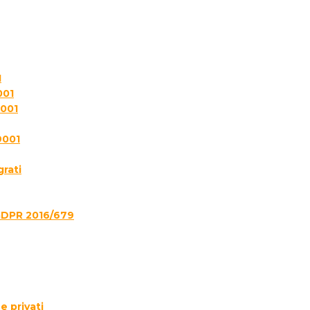
1
001
7001
9001
grati
GDPR 2016/679
e privati