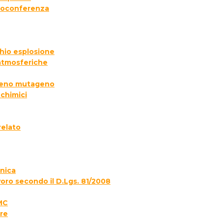
deoconferenza
chio esplosione
 atmosferiche
ogeno mutageno
 chimici
relato
onica
voro secondo il D.Lgs. 81/2008
MC
re