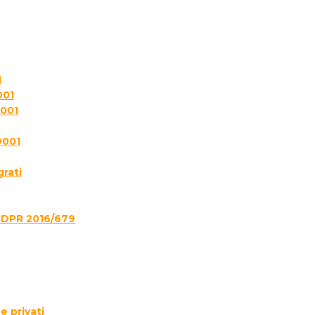
1
001
7001
9001
grati
GDPR 2016/679
e privati