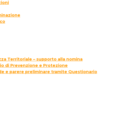
ioni
lminazione
ico
za Territoriale – supporto alla nomina
zio di Prevenzione e Protezione
ede e parere preliminare tramite Questionario