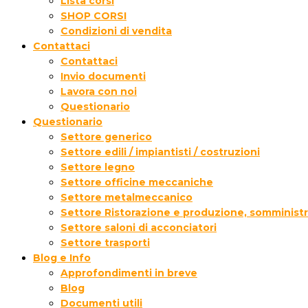
Lista corsi
SHOP CORSI
Condizioni di vendita
Contattaci
Contattaci
Invio documenti
Lavora con noi
Questionario
Questionario
Settore generico
Settore edili / impiantisti / costruzioni
Settore legno
Settore officine meccaniche
Settore metalmeccanico
Settore Ristorazione e produzione, somministr
Settore saloni di acconciatori
Settore trasporti
Blog e Info
Approfondimenti in breve
Blog
Documenti utili