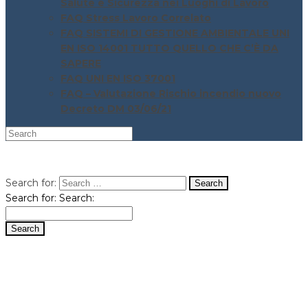
Salute e Sicurezza nei Luoghi di Lavoro
FAQ Stress Lavoro Correlato
FAQ SISTEMI DI GESTIONE AMBIENTALE UNI
EN ISO 14001 TUTTO QUELLO CHE C’È DA
SAPERE
FAQ UNI EN ISO 37001
FAQ – Valutazione Rischio incendio nuovo
Decreto DM 03/06/21
Search for:
Search for:
Search: