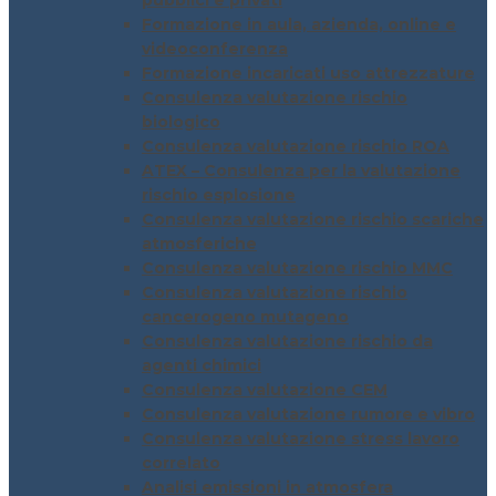
pubblici e privati
Formazione in aula, azienda, online e
videoconferenza
Formazione incaricati uso attrezzature
Consulenza valutazione rischio
biologico
Consulenza valutazione rischio ROA
ATEX – Consulenza per la valutazione
rischio esplosione
Consulenza valutazione rischio scariche
atmosferiche
Consulenza valutazione rischio MMC
Consulenza valutazione rischio
cancerogeno mutageno
Consulenza valutazione rischio da
agenti chimici
Consulenza valutazione CEM
Consulenza valutazione rumore e vibro
Consulenza valutazione stress lavoro
correlato
Analisi emissioni in atmosfera