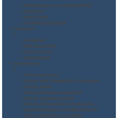
Piattaforma corsi e-learning MODI
Lista corsi
SHOP CORSI
Condizioni di vendita
Contattaci
▼
Contattaci
Invio documenti
Lavora con noi
Questionario
Questionario
▼
Settore generico
Settore edili / impiantisti / costruzioni
Settore legno
Settore officine meccaniche
Settore metalmeccanico
Settore Ristorazione e produzione,
somministrazione e vendita Alimenti
Settore saloni di acconciatori