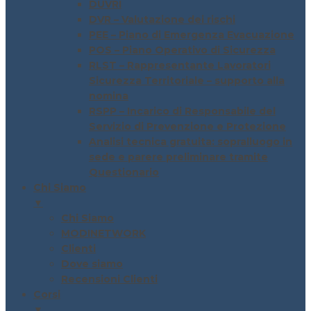
DUVRI
DVR – Valutazione dei rischi
PEE – Piano di Emergenza Evacuazione
POS – Piano Operativo di Sicurezza
RLST – Rappresentante Lavoratori
Sicurezza Territoriale – supporto alla
nomina
RSPP – Incarico di Responsabile del
Servizio di Prevenzione e Protezione
Analisi tecnica gratuita: sopralluogo in
sede e parere preliminare tramite
Questionario
Chi Siamo
▼
Chi Siamo
MODINETWORK
Clienti
Dove siamo
Recensioni Clienti
Corsi
▼