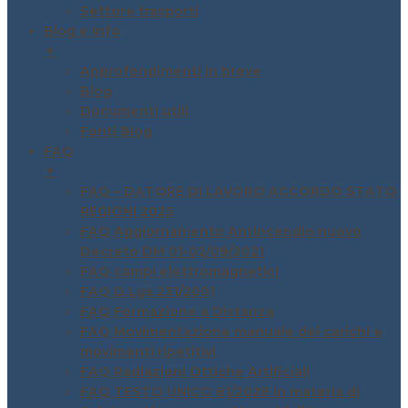
Settore trasporti
Blog e Info
▼
Approfondimenti in breve
Blog
Documenti utili
Fonti Blog
FAQ
▼
FAQ – DATORE DI LAVORO ACCORDO STATO
REGIONI 2025
FAQ Aggiornamento Antincendio nuovo
Decreto DM 01-02/09/2021
FAQ campi elettromagnetici
FAQ D.Lgs 231/2001
FAQ Formazione a Distanza
FAQ Movimentazione manuale dei carichi e
movimenti ripetitivi
FAQ Radiazioni Ottiche Artificiali
FAQ TESTO UNICO 81/2028 in materia di