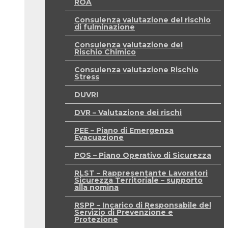
ROA
Consulenza valutazione del rischio
di fulminazione
Consulenza valutazione del
Rischio Chimico
Consulenza valutazione Rischio
Stress
DUVRI
DVR – Valutazione dei rischi
PEE – Piano di Emergenza
Evacuazione
POS – Piano Operativo di Sicurezza
RLST – Rappresentante Lavoratori
Sicurezza Territoriale – supporto
alla nomina
RSPP – Incarico di Responsabile del
Servizio di Prevenzione e
Protezione