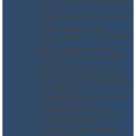
Sistema di gestione informazione ISO
27001
Sistemi di gestione anticorruzione ISO
37001
Sistemi di gestione ISO 3834
Sistemi di gestione rischio stradale ISO
39001
Sistemi di gestione ISO 45001
Consulenza per i Sistemi di gestione
integrati
Sistema di responsabilità SA 8000
Mantenimento dei Sistemi di gestione
Consulenza per il regolamento Europeo
GDPR 2016/679
Consulenza assunzione incarico ODV
Assunzione incarico DPO
Consulenza per piano H.A.C.C.P.
Affidamento dell’incarico di RSPP
Valutazione rischi DVR
Consulenza accesso a contributi