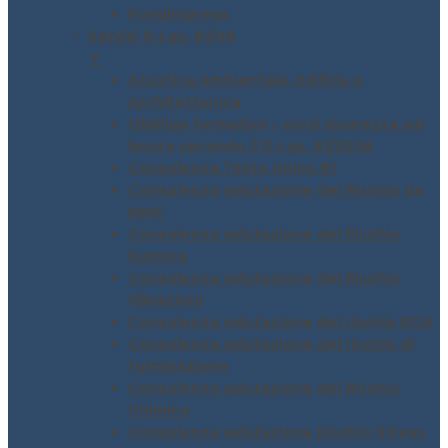
Fondimpresa
Servizi D.Lgs. 81/08
▼
Acustica Ambientale, Edilizia e
Architettonica
Obbligo formativo – corsi sicurezza sul
lavoro secondo il D.Lgs. 81/2008
Consulenza Testo Unico 81
Consulenza valutazione del Rischio da
MMC
Consulenza valutazione del Rischio
Rumore
Consulenza valutazione del Rischio
Vibrazioni
Consulenza valutazione del rischio ROA
Consulenza valutazione del rischio di
fulminazione
Consulenza valutazione del Rischio
Chimico
Consulenza valutazione Rischio Stress