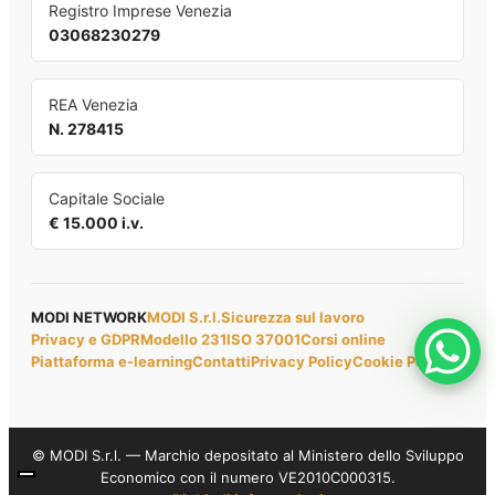
Registro Imprese Venezia
03068230279
REA Venezia
N. 278415
Capitale Sociale
€ 15.000 i.v.
MODI NETWORK
MODI S.r.l.
Sicurezza sul lavoro
Privacy e GDPR
Modello 231
ISO 37001
Corsi online
Piattaforma e-learning
Contatti
Privacy Policy
Cookie Policy
© MODI S.r.l. — Marchio depositato al Ministero dello Sviluppo
Economico con il numero VE2010C000315.