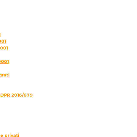
1
001
7001
9001
grati
GDPR 2016/679
e privati