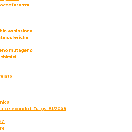
deoconferenza
chio esplosione
 atmosferiche
ogeno mutageno
 chimici
relato
onica
voro secondo il D.Lgs. 81/2008
MC
re