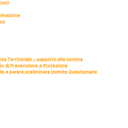
ioni
lminazione
ico
za Territoriale – supporto alla nomina
zio di Prevenzione e Protezione
ede e parere preliminare tramite Questionario