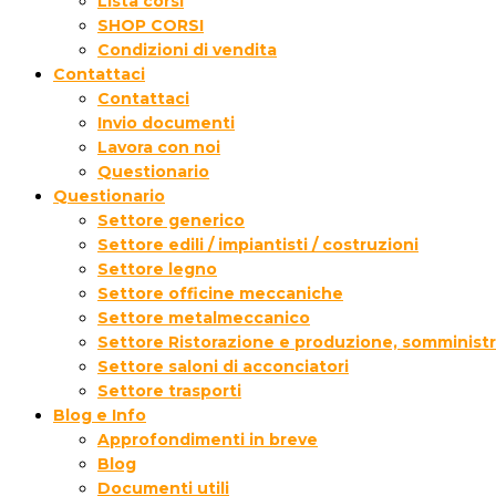
Lista corsi
SHOP CORSI
Condizioni di vendita
Contattaci
Contattaci
Invio documenti
Lavora con noi
Questionario
Questionario
Settore generico
Settore edili / impiantisti / costruzioni
Settore legno
Settore officine meccaniche
Settore metalmeccanico
Settore Ristorazione e produzione, somministr
Settore saloni di acconciatori
Settore trasporti
Blog e Info
Approfondimenti in breve
Blog
Documenti utili