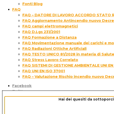
Fonti Blog
FAQ
FAQ – DATORE DI LAVORO ACCORDO STATO R
FAQ Aggiornamento Antincendio nuovo Decre
FAQ campi elettromagnetici
FAQ D.Lgs 231/2001
FAQ Formazione a Distanza
FAQ Movimentazione manuale dei carichi e movi
FAQ Radiazioni Ottiche Artificiali
FAQ TESTO UNICO 81/2028 in materia di Salute 
FAQ Stress Lavoro Correlato
FAQ SISTEMI DI GESTIONE AMBIENTALE UNI EN
FAQ UNI EN ISO 37001
FAQ – Valutazione Rischio incendio nuovo Dec
Facebook
Twitter
Instagram
Hai dei quesiti da sottoporci
linkedin
Google