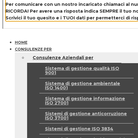
Consulenza Sicurezza Veneto: D.Lgs. 81/08
Per comunicare con un nostro incaricato chiamaci al n
Obblighi del Datore di Lavoro e RSPP Esterno
RICORDA! Per avere una risposta indica SEMPRE il tuo nom
Scrivici il tuo quesito e i TUOI dati per permetterci di r
800300333
HOME
CONSULENZE PER
Consulenze Aziendali per
Sistema di gestione qualità ISO
9001
Sistema di gestione ambientale
ISO 14001
Sistema di gestione informazione
ISO 27001
Sistemi di gestione anticorruzione
ISO 37001
Sistemi di gestione ISO 3834